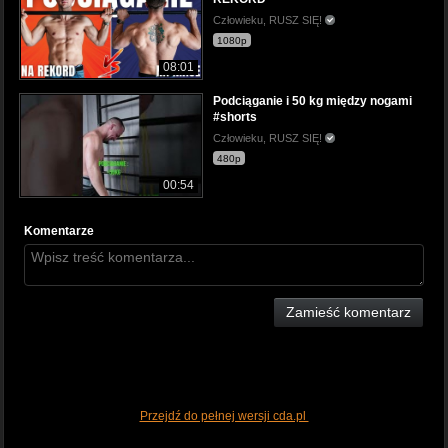
Człowieku, RUSZ SIĘ!
1080p
08:01
Podciąganie i 50 kg między nogami
#shorts
Człowieku, RUSZ SIĘ!
480p
00:54
Komentarze
Zamieść komentarz
Przejdź do pełnej wersji cda.pl