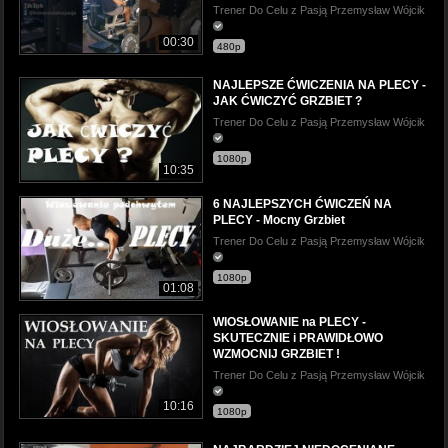
Trener Do Celu z Pasją Przemysław Wójcik
00:30
480p
NAJLEPSZE ĆWICZENIA NA PLECY -
JAK ĆWICZYĆ GRZBIET ?
Trener Do Celu z Pasją Przemysław Wójcik
1080p
10:35
6 NAJLEPSZYCH ĆWICZEŃ NA
PLECY - Mocny Grzbiet
Trener Do Celu z Pasją Przemysław Wójcik
1080p
01:08
WIOSŁOWANIE na PLECY -
SKUTECZNIE i PRAWIDŁOWO
WZMOCNIJ GRZBIET !
Trener Do Celu z Pasją Przemysław Wójcik
10:16
1080p