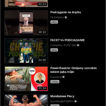
02:23
Podciąganie na drążku
Fit Kobietka
480p
00:10
FACET Vs PODCIĄGANIE
Człowieku, RUSZ SIĘ!
480p
01:00
Paweł Rawicki: Omijamy szerokim
łukiem jajka trójki
Gazeta.pl
1080p
01:34
Mundialowe Plecy
KarolStuglikIFBBPro