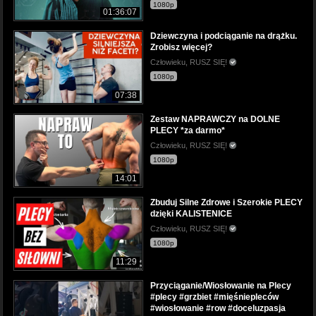
1080p
01:36:07
Dziewczyna i podciąganie na drążku.
Zrobisz więcej?
Człowieku, RUSZ SIĘ!
1080p
07:38
Zestaw NAPRAWCZY na DOLNE
PLECY *za darmo*
Człowieku, RUSZ SIĘ!
1080p
14:01
Zbuduj Silne Zdrowe i Szerokie PLECY
dzięki KALISTENICE
Człowieku, RUSZ SIĘ!
1080p
11:29
Przyciąganie/Wiosłowanie na Plecy
#plecy #grzbiet #mięśniepleców
#wiosłowanie #row #doceluzpasja