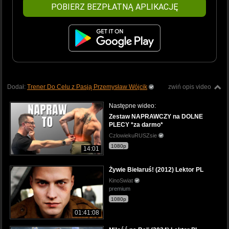
POBIERZ BEZPŁATNĄ APLIKACJĘ
Dodał:
Trener Do Celu z Pasją Przemysław Wójcik
zwiń opis video
Następne wideo:
Zestaw NAPRAWCZY na DOLNE
PLECY *za darmo*
CzlowiekuRUSZsie
1080p
14:01
Żywie Biełaruś! (2012) Lektor PL
KinoSwiat
premium
1080p
01:41:08