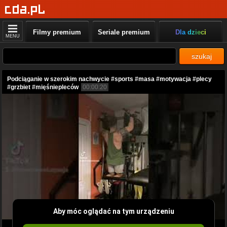
Filmy premium
Seriale premium
Dla dzieci
MENU
szukaj
Podciąganie w szerokim nachwycie #sports #masa #motywacja #plecy
#grzbiet #mięśniepleców
00:00:20
Aby móc oglądać na tym urządzeniu