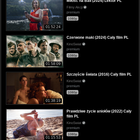
Miłość na Bali (2024) Lektor PL
Filmy Akcji
premium
1080p
01:52:24
Czerwone maki (2024) Cały film PL
KinoSwiat
premium
1080p
01:58:09
Szczęście świata (2016) Cały film PL
KinoSwiat
premium
1080p
01:38:19
Prawdziwe życie aniołów (2022) Cały
film PL
KinoSwiat
premium
1080p
01:15:53