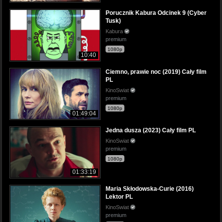
Porucznik Kabura Odcinek 9 (Cyber
Tusk)
Kabura
premium
1080p
10:40
Ciemno, prawie noc (2019) Cały film
PL
KinoSwiat
premium
1080p
01:49:04
Jedna dusza (2023) Cały film PL
KinoSwiat
premium
1080p
01:33:19
Maria Skłodowska-Curie (2016)
Lektor PL
KinoSwiat
premium