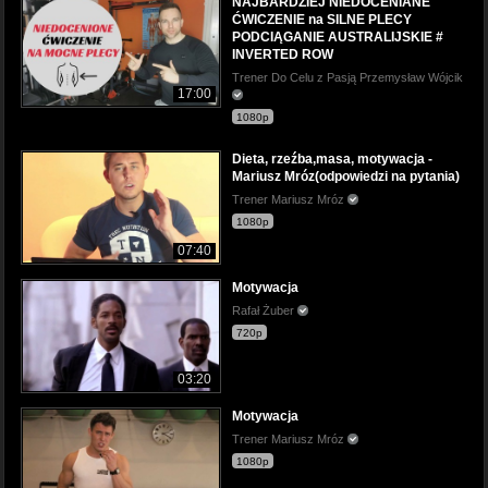
NAJBARDZIEJ NIEDOCENIANE
ĆWICZENIE na SILNE PLECY
PODCIĄGANIE AUSTRALIJSKIE #
INVERTED ROW
Trener Do Celu z Pasją Przemysław Wójcik
17:00
1080p
Dieta, rzeźba,masa, motywacja -
Mariusz Mróz(odpowiedzi na pytania)
Trener Mariusz Mróz
1080p
07:40
Motywacja
Rafał Żuber
720p
03:20
Motywacja
Trener Mariusz Mróz
1080p