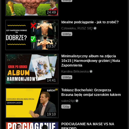
1080p
24:49
Idealne podciąganie - jak to zrobić?
Człowieku, RUSZ SIĘ!
1080p
03:57
Minimalistyczny album na zdjęcia
10x15 | Harmonijkowy grzbiet | Nuta
Zapomnienia
Karolina Bińkowska
1080p
14:41
Tobiasz Bocheński: Grzegorza
Brauna będę omijał szerokim łukiem
salon24pl
720p
19:10
PODCIĄGANIE NA MASE VS NA
REKORD