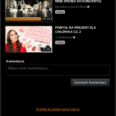
MNIE (PRÓBA DO KONCERTU)
MichalKaczmarekOfficial
1080p
00:34
POMYSŁ NA PREZENT DLA
CHŁOPAKA CZ. 2
J.Danilowska
1080p
25:09
Komentarze
Zamieść komentarz
Przejdź do pełnej wersji cda.pl