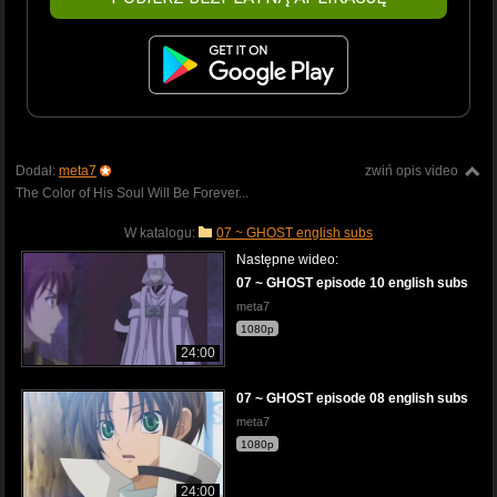
Dodał:
meta7
zwiń opis video
The Color of His Soul Will Be Forever...
W katalogu:
07 ~ GHOST english subs
Następne wideo:
07 ~ GHOST episode 10 english subs
meta7
1080p
24:00
07 ~ GHOST episode 08 english subs
meta7
1080p
24:00