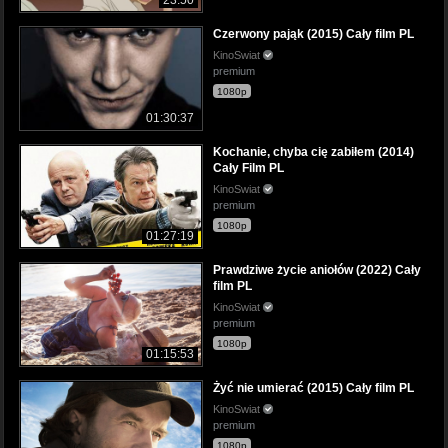
Czerwony pająk (2015) Cały film PL
KinoSwiat
premium
1080p
01:30:37
Kochanie, chyba cię zabiłem (2014)
Cały Film PL
KinoSwiat
premium
1080p
01:27:19
Prawdziwe życie aniołów (2022) Cały
film PL
KinoSwiat
premium
1080p
01:15:53
Żyć nie umierać (2015) Cały film PL
KinoSwiat
premium
1080p