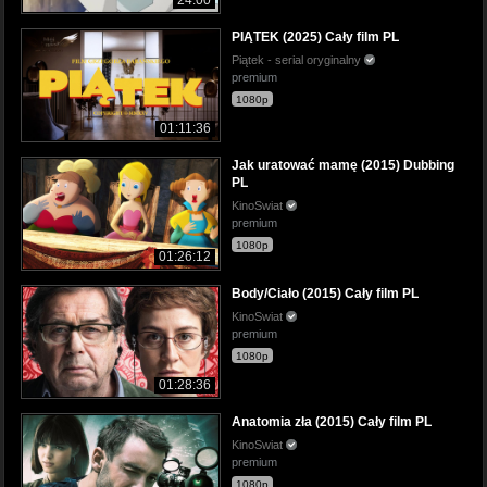
PIĄTEK (2025) Cały film PL
Piątek - serial oryginalny
premium
1080p
01:11:36
Jak uratować mamę (2015) Dubbing
PL
KinoSwiat
premium
1080p
01:26:12
Body/Ciało (2015) Cały film PL
KinoSwiat
premium
1080p
01:28:36
Anatomia zła (2015) Cały film PL
KinoSwiat
premium
1080p