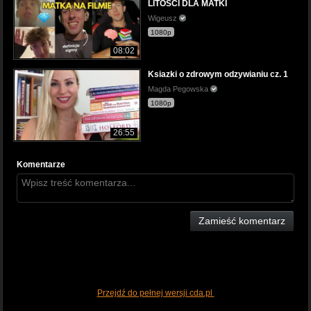
LITOŚCI DLA MATKI
Wigeusz
1080p
08:02
Ksiazki o zdrowym odzywianiu cz. 1
Magda Pegowska
1080p
26:55
Komentarze
Zamieść komentarz
Przejdź do pełnej wersji cda.pl