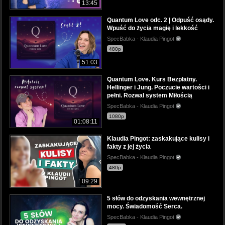
13:45
Quantum Love odc. 2 | Odpuść osądy.
Wpuść do życia magię i lekkość
SpecBabka - Klaudia Pingot
480p
51:03
Quantum Love. Kurs Bezpłatny.
Hellinger i Jung. Poczucie wartości i
pełni. Rozwal system Miłością
SpecBabka - Klaudia Pingot
1080p
01:08:11
Klaudia Pingot: zaskakujące kulisy i
fakty z jej życia
SpecBabka - Klaudia Pingot
480p
09:29
5 słów do odzyskania wewnętrznej
mocy. Świadomość Serca.
SpecBabka - Klaudia Pingot