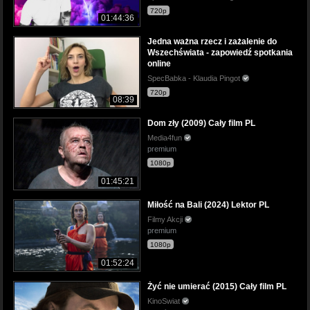
720p
01:44:36
Jedna ważna rzecz i zażalenie do
Wszechświata - zapowiedź spotkania
online
SpecBabka - Klaudia Pingot
720p
08:39
Dom zły (2009) Cały film PL
Media4fun
premium
1080p
01:45:21
Miłość na Bali (2024) Lektor PL
Filmy Akcji
premium
1080p
01:52:24
Żyć nie umierać (2015) Cały film PL
KinoSwiat