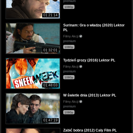
premium
1080p
01:21:14
Surinam: Gra o władzę (2020) Lektor
PL
Filmy Akcji
premium
1080p
01:32:01
Tydzień grozy (2016) Lektor PL
Filmy Akcji
premium
1080p
01:48:03
W świetle dnia (2013) Lektor PL
Filmy Akcji
premium
1080p
01:47:19
Zabić bobra (2012) Cały Film PL