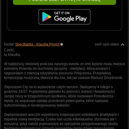
Dodał:
SpecBabka - Klaudia Pingot
zwiń opis video
Cześć,
tu Klaudia.
W najbliższą niedzielę podczas naszego eventu on-line będzie miała miejsce
premiera Powrotu do duchowej ojczyzny - medytacji, którą pisałam i
nagrywałam z intencją odzyskania poczucia Połączenia. Przepiękną
kompozycję muzyczną stworzył dla nas, tak jak zawsze Mariusz Drozdowski.
Zapraszam Cię na to wydarzenie całym sercem. Startujemy 4 lutego o
godzinie 18:07. Popłyniemy głęboko ku jedności, kreacji i świadomości
swojej mocy w trzygodzinnym spotkaniu, które nazwałam Przestworza -
myślę, że wspaniale oddaje przestrzeń potencjałów, które najlepiej
wybrzmiewają w nieskrępowanej lekkości.
Zaplanowałam wieczór wypełniony inspirującymi wykładami, praktykami i
zupełnie nową medytacją. Czeka nas uczta intelektualna, duchowa ale i
wizualna, gdyż całość poprowadzę ze specjalnie przygotowanego studia.
Będziemy doświadczać różnych perspektyw także dzięki zaproszonym