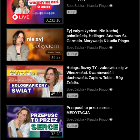
SpecBabka - Klaudia Pingot
480p
01:32:10
Żyj całym życiem. Nie kochaj
półmiłością. Hellinger, Adamus St.
Germain. Motywacja Klaudia Pingot.
SpecBabka - Klaudia Pingot
1080p
33:22
Holograficzny TY - zakotwicz się w
Wieczności. Kwantowość i
duchowość. Zapis w Tobie - Bóg
Źródło.
SpecBabka - Klaudia Pingot
45:33
1080p
Przepuść to przez serce -
MEDYTACJA
SpecBabka - Klaudia Pingot
1080p
32:28