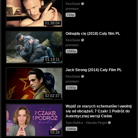
KinoSwiat
premium
720p
01:38:04
Odnajdę cię (2018) Cały film PL
KinoSwiat
premium
1080p
01:19:11
Jack Strong (2014) Cały Film PL
KinoSwiat
premium
1080p
02:02:37
Wyjdź ze starych schematów i uwolnij
się od obciążeń. 7 Czakr 1 Podróż do
Autentycznej wersji Ciebie
SpecBabka - Klaudia Pingot
1080p
55:28