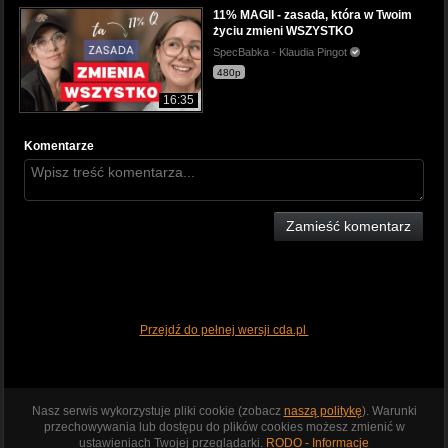
11% MAGII - zasada, która w Twoim
życiu zmieni WSZYSTKO
SpecBabka - Klaudia Pingot
480p
16:35
Komentarze
Zamieść komentarz
Przejdź do pełnej wersji cda.pl
Nasz serwis wykorzystuje pliki cookie (zobacz
naszą politykę
). Warunki
przechowywania lub dostępu do plików cookies możesz zmienić w
ustawieniach Twojej przeglądarki.
RODO - Informacje