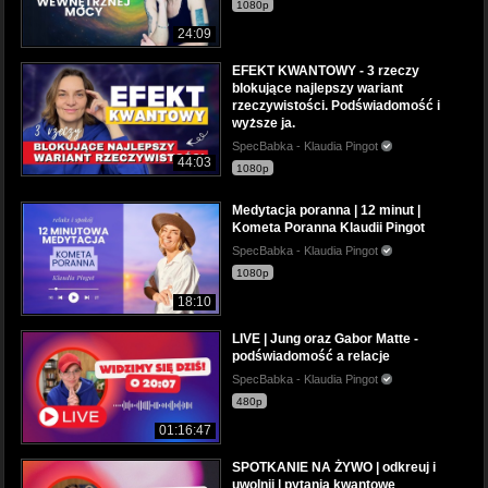
1080p
24:09
EFEKT KWANTOWY - 3 rzeczy
blokujące najlepszy wariant
rzeczywistości. Podświadomość i
wyższe ja.
SpecBabka - Klaudia Pingot
44:03
1080p
Medytacja poranna | 12 minut |
Kometa Poranna Klaudii Pingot
SpecBabka - Klaudia Pingot
1080p
18:10
LIVE | Jung oraz Gabor Matte -
podświadomość a relacje
SpecBabka - Klaudia Pingot
480p
01:16:47
SPOTKANIE NA ŻYWO | odkreuj i
uwolnij | pytania kwantowe