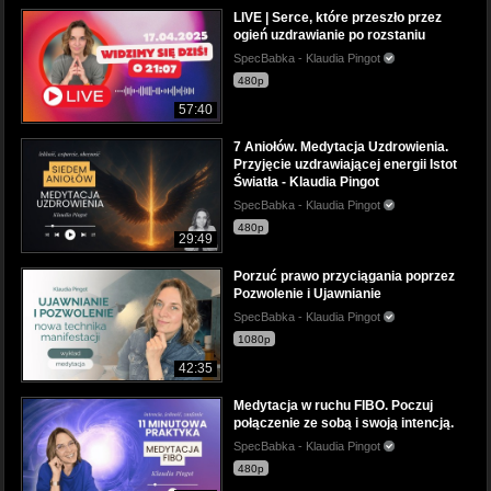
LIVE | Serce, które przeszło przez
ogień uzdrawianie po rozstaniu
SpecBabka - Klaudia Pingot
480p
57:40
7 Aniołów. Medytacja Uzdrowienia.
Przyjęcie uzdrawiającej energii Istot
Światła - Klaudia Pingot
SpecBabka - Klaudia Pingot
480p
29:49
Porzuć prawo przyciągania poprzez
Pozwolenie i Ujawnianie
SpecBabka - Klaudia Pingot
1080p
42:35
Medytacja w ruchu FIBO. Poczuj
połączenie ze sobą i swoją intencją.
SpecBabka - Klaudia Pingot
480p