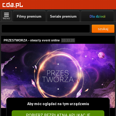
Filmy premium
Seriale premium
Dla dzieci
MENU
szukaj
PRZESTWORZA - otwarty event online
03:33:35
Aby móc oglądać na tym urządzeniu
POBIERZ BEZPŁATNĄ APLIKACJĘ