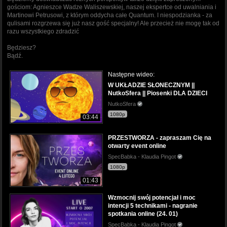
gościom: Agnieszce Wadze Waliszewskiej, naszej ekspertce od uwalniania i
Martinowi Petrusowi, z którym oddycha całe Quantum. I niespodzianka - za
qulisami rozgrzewa się już nasz gość specjalny! Ale przecież nie mogę tak od
razu wszystkiego zdradzić
Będziesz?
Bądź.
Następne wideo:
W UKŁADZIE SŁONECZNYM ||
NutkoSfera || Piosenki DLA DZIECI
NutkoSfera
1080p
03:44
PRZESTWORZA - zapraszam Cię na
otwarty event online
SpecBabka - Klaudia Pingot
1080p
01:43
Wzmocnij swój potencjał i moc
intencji 5 technikami - nagranie
spotkania online (24. 01)
SpecBabka - Klaudia Pingot