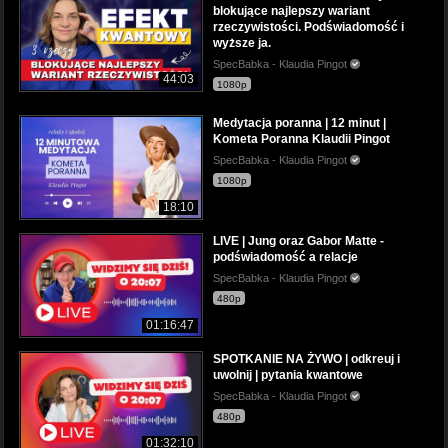
blokujące najlepszy wariant
rzeczywistości. Podświadomość i
wyższe ja.
SpecBabka - Klaudia Pingot
44:03
1080p
Medytacja poranna | 12 minut |
Kometa Poranna Klaudii Pingot
SpecBabka - Klaudia Pingot
1080p
18:10
LIVE | Jung oraz Gabor Matte -
podświadomość a relacje
SpecBabka - Klaudia Pingot
480p
01:16:47
SPOTKANIE NA ŻYWO | odkreuj i
uwolnij | pytania kwantowe
SpecBabka - Klaudia Pingot
480p
01:32:10