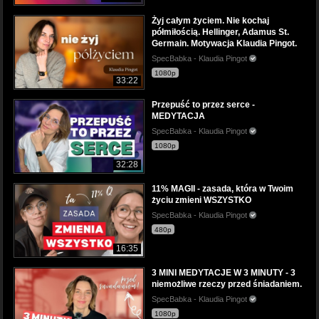
Żyj całym życiem. Nie kochaj
półmiłością. Hellinger, Adamus St.
Germain. Motywacja Klaudia Pingot.
SpecBabka - Klaudia Pingot
1080p
33:22
Przepuść to przez serce -
MEDYTACJA
SpecBabka - Klaudia Pingot
1080p
32:28
11% MAGII - zasada, która w Twoim
życiu zmieni WSZYSTKO
SpecBabka - Klaudia Pingot
480p
16:35
3 MINI MEDYTACJE W 3 MINUTY - 3
niemożliwe rzeczy przed śniadaniem.
SpecBabka - Klaudia Pingot
1080p