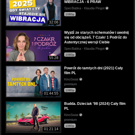
WIBRACJA - 6 PRAW
SpecBabka - Klaudia Pingot
1080p
32:06
Wyjdź ze starych schematów i uwolnij
się od obciążeń. 7 Czakr 1 Podróż do
Autentycznej wersji Ciebie
SpecBabka - Klaudia Pingot
1080p
55:28
Powrót do tamtych dni (2021) Cały
film PL
KinoSwiat
premium
1080p
01:44:55
Budda. Dzieciak '98 (2024) Cały film
PL
KinoSwiat
premium
1080p
01:21:14