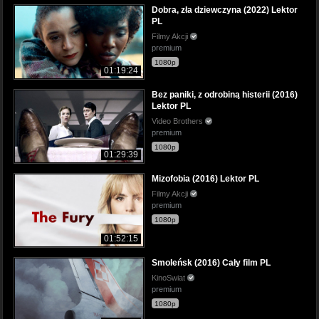
Dobra, zła dziewczyna (2022) Lektor
PL
Filmy Akcji
premium
1080p
01:19:24
Bez paniki, z odrobiną histerii (2016)
Lektor PL
Video Brothers
premium
1080p
01:29:39
Mizofobia (2016) Lektor PL
Filmy Akcji
premium
1080p
01:52:15
Smoleńsk (2016) Cały film PL
KinoSwiat
premium
1080p