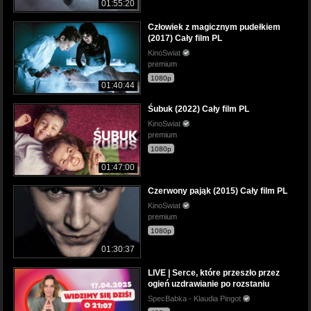
01:55:20
Człowiek z magicznym pudełkiem
(2017) Cały film PL
KinoSwiat
premium
1080p
01:40:44
Śubuk (2022) Cały film PL
KinoSwiat
premium
1080p
01:47:00
Czerwony pająk (2015) Cały film PL
KinoSwiat
premium
1080p
01:30:37
LIVE | Serce, które przeszło przez
ogień uzdrawianie po rozstaniu
SpecBabka - Klaudia Pingot