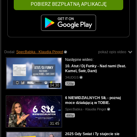
POBIERZ BEZPŁATNĄ APLIKACJĘ
Dodał:
SpecBabka - Klaudia Pingot
pokaż opis video
Następne wideo:
10. Atut / Dj Funky - Nad nami (feat.
Kamel, Świr, Dant)
34UDGS
720p
04:30
6 NIEWIDZIALNYCH SIŁ - poznaj
moce działającą w TOBIE.
SpecBabka - Klaudia Pingot
480p
31:45
2025 Gdy Swiat i Ty stajecie sie