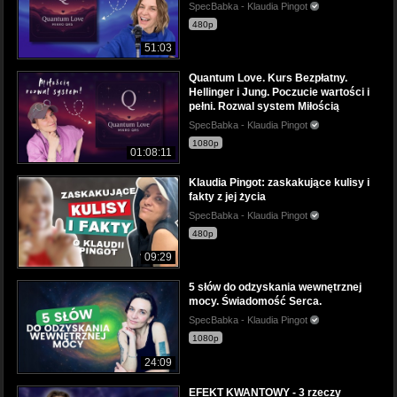
SpecBabka - Klaudia Pingot
480p
51:03
Quantum Love. Kurs Bezpłatny.
Hellinger i Jung. Poczucie wartości i
pełni. Rozwal system Miłością
SpecBabka - Klaudia Pingot
1080p
01:08:11
Klaudia Pingot: zaskakujące kulisy i
fakty z jej życia
SpecBabka - Klaudia Pingot
480p
09:29
5 słów do odzyskania wewnętrznej
mocy. Świadomość Serca.
SpecBabka - Klaudia Pingot
1080p
24:09
EFEKT KWANTOWY - 3 rzeczy