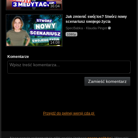
36:04
Jak zmienić swój los? Stwórz nowy
scenariusz swojego życia
SpecBabka - Klaudia Pingot
1080p
14:08
Komentarze
Zamieść komentarz
Przejdź do pełnej wersji cda.pl