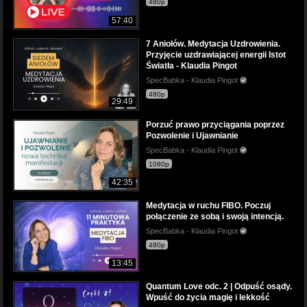
480p
57:40
7 Aniołów. Medytacja Uzdrowienia.
Przyjęcie uzdrawiającej energii Istot
Światła - Klaudia Pingot
SpecBabka - Klaudia Pingot
480p
29:49
Porzuć prawo przyciągania poprzez
Pozwolenie i Ujawnianie
SpecBabka - Klaudia Pingot
1080p
42:35
Medytacja w ruchu FIBO. Poczuj
połączenie ze sobą i swoją intencją.
SpecBabka - Klaudia Pingot
480p
13:45
Quantum Love odc. 2 | Odpuść osądy.
Wpuść do życia magię i lekkość