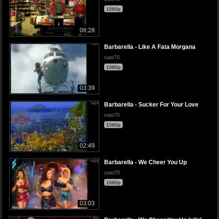
1080p
06:28
Barbarella - Like A Fata Morgana
saw70
1080p
03:39
Barbarella - Sucker For Your Love
saw70
1080p
02:49
Barbarella - We Cheer You Up
saw70
1080p
03:03