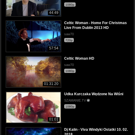
1080p
44:49
Celtic Woman - Home For Christmas
Live From Dublin 2013 HD
saw70
720p
57:54
Celtic Woman HD
saw70
1080p
01:31:20
Udka Kurczaka Wędzone Na Wiśni
SZAMANIE.TV
1080p
01:01
Dj Kalin - Viva Windyki Ostatki 10. 02.
2018