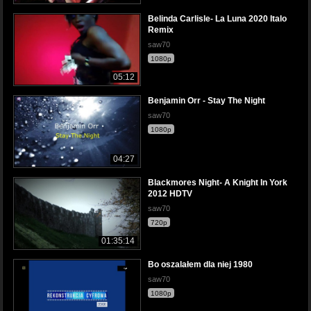
Belinda Carlisle- La Luna 2020 Italo
Remix
saw70
1080p
05:12
Benjamin Orr - Stay The Night
saw70
1080p
04:27
Blackmores Night- A Knight In York
2012 HDTV
saw70
720p
01:35:14
Bo oszalałem dla niej 1980
saw70
1080p