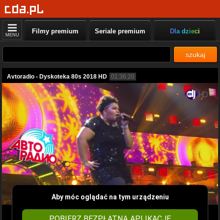
Filmy premium
Seriale premium
Dla dzieci
MENU
szukaj
Avtoradio - Dyskoteka 80s 2018 HD
01:36:20
Aby móc oglądać na tym urządzeniu
POBIERZ BEZPŁATNĄ APLIKACJĘ