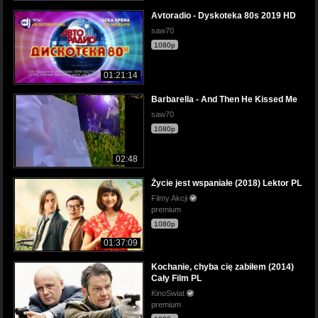
Avtoradio - Dyskoteka 80s 2019 HD
saw70
1080p
01:21:14
Barbarella - And Then He Kissed Me
saw70
1080p
02:48
Życie jest wspaniałe (2018) Lektor PL
Filmy Akcji
premium
1080p
01:37:09
Kochanie, chyba cię zabiłem (2014)
Cały Film PL
KinoSwiat
premium