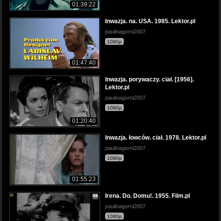
01:39:22
Inwazja. na. USA. 1985. Lektor.pl
paulinagorni2007
1080p
01:47:40
Inwazja. porywaczy. ciał. [1956].
Lektor.pl
paulinagorni2007
1080p
01:20:40
Inwazja. łowców. ciał. 1978. Lektor.pl
paulinagorni2007
1080p
01:55:23
Irena. Do. Domu!. 1955. Film.pl
paulinagorni2007
1080p