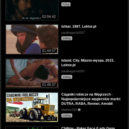
720p
02:04:42
Ishtar. 1987. Lektor.pl
paulinagorni2007
1080p
01:44:57
Island. City. Miasto-wyspa. 2015.
Lektor.pl
paulinagorni2007
1080p
01:46:37
Ciągniki rolnicze na Węgrzech -
Najpopularniejsze węgierskie marki:
DUTRA, RABA, Renner, Amobil
Matheo780
1080p
11:17
Chilitoy - Poker Face (Lady Gaga