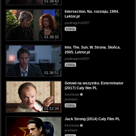
01:38:42
Intersection. Na. rozstaju. 1994.
Lektor.pl
paulinagorni2007
1080p
01:38:32
Into. The. Sun. W. Stronę. Słońca.
2005. Lektor.pl
paulinagorni2007
1080p
01:36:51
Gotowi na wszystko. Exterminator
(2017) Cały film PL
KinoSwiat
premium
1080p
01:52:39
Jack Strong (2014) Cały Film PL
KinoSwiat
premium