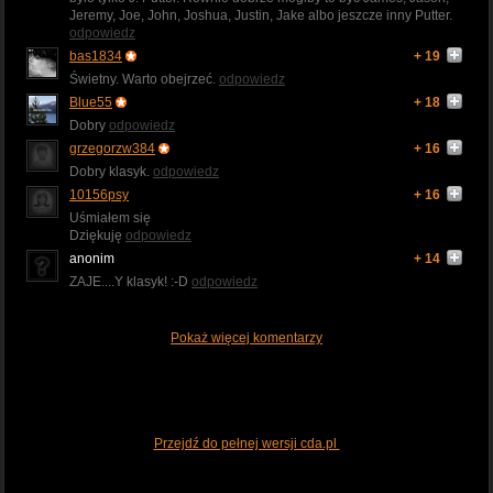
Jeremy, Joe, John, Joshua, Justin, Jake albo jeszcze inny Putter.
odpowiedz
bas1834
+ 19
Świetny. Warto obejrzeć.
odpowiedz
Blue55
+ 18
Dobry
odpowiedz
grzegorzw384
+ 16
Dobry klasyk.
odpowiedz
10156psy
+ 16
Uśmiałem się
Dziękuję
odpowiedz
anonim
+ 14
ZAJE....Y klasyk! :-D
odpowiedz
Pokaż więcej komentarzy
Przejdź do pełnej wersji cda.pl