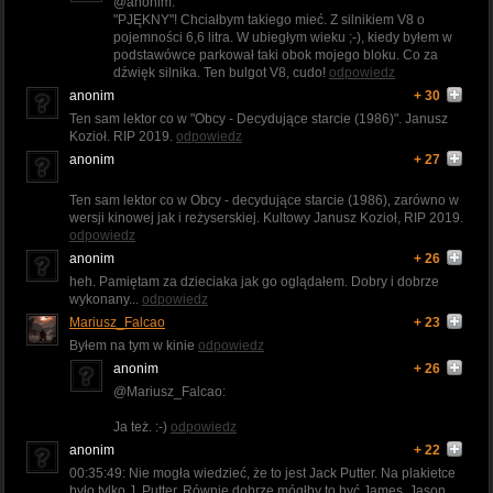
@anonim:
"PJĘKNY"! Chciałbym takiego mieć. Z silnikiem V8 o
pojemności 6,6 litra. W ubiegłym wieku ;-), kiedy byłem w
podstawówce parkował taki obok mojego bloku. Co za
dźwięk silnika. Ten bulgot V8, cudo!
odpowiedz
anonim
+ 30
Ten sam lektor co w "Obcy - Decydujące starcie (1986)". Janusz
Kozioł. RIP 2019.
odpowiedz
anonim
+ 27
Ten sam lektor co w Obcy - decydujące starcie (1986), zarówno w
wersji kinowej jak i reżyserskiej. Kultowy Janusz Kozioł, RIP 2019.
odpowiedz
anonim
+ 26
heh. Pamiętam za dzieciaka jak go oglądałem. Dobry i dobrze
wykonany...
odpowiedz
Mariusz_Falcao
+ 23
Byłem na tym w kinie
odpowiedz
anonim
+ 26
@Mariusz_Falcao:
Ja też. :-)
odpowiedz
anonim
+ 22
00:35:49: Nie mogła wiedzieć, że to jest Jack Putter. Na plakietce
było tylko J. Putter. Równie dobrze mógłby to być James, Jason,