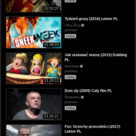
1080p
02:02:37
Tydzień grozy (2016) Lektor PL
Filmy Akcji
premium
1080p
01:48:03
Jak uratować mamę (2015) Dubbing
PL
KinoSwiat
premium
1080p
01:26:12
Dom zły (2009) Cały film PL
Media4fun
premium
1080p
01:45:21
Fox: Grzechy przeszłości (2017)
Lektor PL