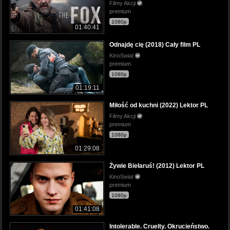
Filmy Akcji
premium
1080p
01:40:41
Odnajdę cię (2018) Cały film PL
KinoSwiat
premium
1080p
01:19:11
Miłość od kuchni (2022) Lektor PL
Filmy Akcji
premium
1080p
01:29:08
Żywie Biełaruś! (2012) Lektor PL
KinoSwiat
premium
1080p
01:41:08
Intolerable. Cruelty. Okrucieństwo.