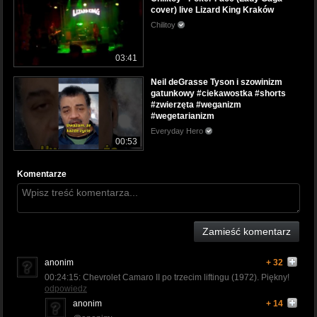
cover) live Lizard King Kraków
Chilitoy
03:41
Neil deGrasse Tyson i szowinizm
gatunkowy #ciekawostka #shorts
#zwierzęta #weganizm
#wegetarianizm
Everyday Hero
00:53
Komentarze
Zamieść komentarz
anonim
+ 32
00:24:15: Chevrolet Camaro II po trzecim liftingu (1972). Piękny!
odpowiedz
anonim
+ 14