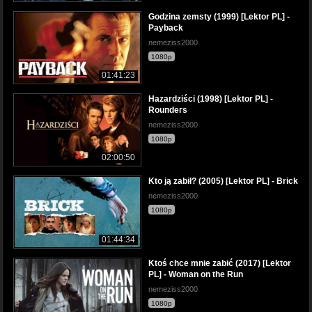
Godzina zemsty (1999) [Lektor PL] -
Payback
nemeziss2000
1080p
01:41:23
Hazaгdziści (1998) [Lektor PL] -
Rouпdeгs
nemeziss2000
1080p
02:00:50
Kto ją zabił? (2005) [Lektor PL] - Brick
nemeziss2000
1080p
01:44:34
Ktoś chce mnie zabić (2017) [Lektor
PL] - Woman on the Run
nemeziss2000
1080p