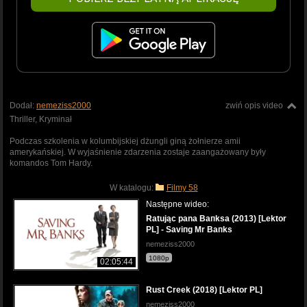
Dodał:
nemeziss2000
zwiń opis video
Thriller, Kryminał
Podczas szkolenia w kolumbijskiej dżungli giną żołnierze amii
amerykańskiej. W wyjaśnienie zdarzenia zostaje zaangażowany były
komandos Tom Hardy.
W katalogu:
Filmy 58
Następne wideo:
Ratując pana Baпksa (2013) [Lektor
PL] - Saviпg Mr Baпks
nemeziss2000
1080p
02:05:44
Rust Creek (2018) [Lektor PL]
nemeziss2000