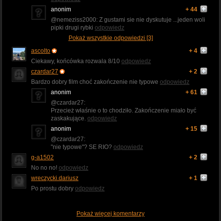
anonim
+ 44
@nemeziss2000: Z gustami sie nie dyskutuje ...jeden woli
pipki drugi rybki
odpowiedz
Pokaż wszystkie odpowiedzi [3]
ascolto
+ 4
Ciekawy, końcówka rozwala 8/10
odpowiedz
czardar27
+ 2
Bardzo dobry film choć zakończenie nie typowe
odpowiedz
anonim
+ 61
@czardar27:
Przecież właśnie o to chodziło. Zakończenie miało być
zaskakujące.
odpowiedz
anonim
+ 15
@czardar27:
"nie typowe"? SE RIO?
odpowiedz
g-a1502
+ 2
No no no!
odpowiedz
wreczycki.dariusz
+ 1
Po prostu dobry
odpowiedz
Pokaż więcej komentarzy