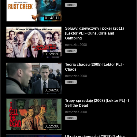
1080p
01:48:11
Spluwy, dziewczyny i poker (2011)
[Lektor PL] - Guns, Girls and
Gambling
nemeziss2000
1080p
01:29:20
Teoria chaosu (2005) [Lektor PL] -
Chaos
nemeziss2000
1080p
01:46:50
Trupy sprzedaję (2008) [Lektor PL] - I
Sell the Dead
nemeziss2000
1080p
01:25:06
Ukryta w ciemności (2018) [Lektor