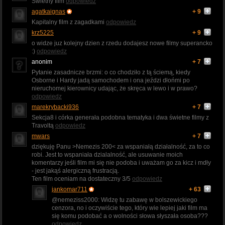
Świetny film
odpowiedz
agatkaignas
+ 9
Kapitalny film z zagadkami
odpowiedz
krz5225
+ 9
o widze juz kolejny dzien z rzedu dodajesz nowe filmy superancko
:)
odpowiedz
anonim
+ 7
Pytanie zasadnicze brzmi: o co chodziło z tą ściemą, kiedy
Osborne i Hardy jadą samochodem i ona jeździ dłońmi po
nieruchomej kierownicy udając, że skręca w lewo i w prawo?
odpowiedz
marekrybacki936
+ 7
Sekcja8 i córka generała podobna tematyka i dwa świetne filmy z
Travoltą
odpowiedz
mwars
+ 7
dziękuję Panu >Nemezis 200< za wspaniałą działalność, za to co
robi. Jest to wspaniała dzialalność, ale usuwanie moich
komentarzy jeśli film mi się nie podoba i uważam go za kicz i mdły
- jest jakąś alergiczną frustracją.
Ten film oceniam na dostateczny 3/5
odpowiedz
jankomar711
+ 63
@nemeziss2000: Widzę tu zabawę w bolszewickiego
cenzora, no i oczywiście tego, który wie lepiej jaki film ma
się komu podobać a o wolności słowa słyszała osoba???
odpowiedz