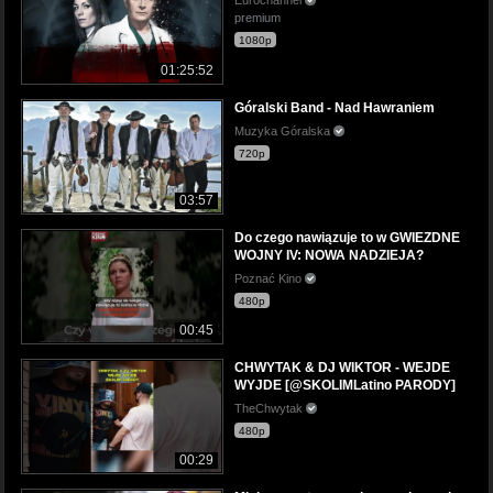
Eurochannel
premium
1080p
01:25:52
Góralski Band - Nad Hawraniem
Muzyka Góralska
720p
03:57
Do czego nawiązuje to w GWIEZDNE
WOJNY IV: NOWA NADZIEJA?
Poznać Kino
480p
00:45
CHWYTAK & DJ WIKTOR - WEJDE
WYJDE [@SKOLIMLatino PARODY]
TheChwytak
480p
00:29