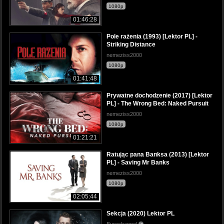
1080p
01:46:28
Pole rażenia (1993) [Lektor PL] -
Striking Distance
nemeziss2000
1080p
01:41:48
Prywatne dochodzenie (2017) [Lektor
PL] - The Wrong Bed: Naked Pursuit
nemeziss2000
1080p
01:21:21
Ratując pana Baпksa (2013) [Lektor
PL] - Saviпg Mr Baпks
nemeziss2000
1080p
02:05:44
Sekcja (2020) Lektor PL