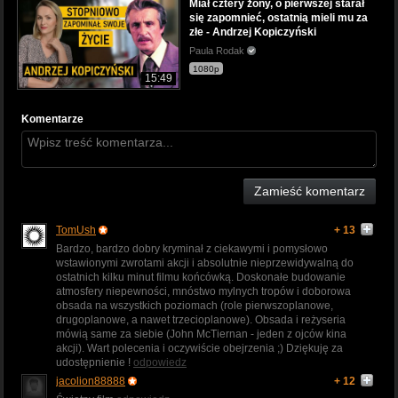
Miał cztery żony, o pierwszej starał
się zapomnieć, ostatnią mieli mu za
złe - Andrzej Kopiczyński
Paula Rodak
1080p
15:49
Komentarze
Zamieść komentarz
TomUsh
+ 13
Bardzo, bardzo dobry kryminał z ciekawymi i pomysłowo
wstawionymi zwrotami akcji i absolutnie nieprzewidywalną do
ostatnich kilku minut filmu końcówką. Doskonałe budowanie
atmosfery niepewności, mnóstwo mylnych tropów i doborowa
obsada na wszystkich poziomach (role pierwszoplanowe,
drugoplanowe, a nawet trzecioplanowe). Obsada i reżyseria
mówią same za siebie (John McTiernan - jeden z ojców kina
akcji). Wart polecenia i oczywiście obejrzenia ;) Dziękuję za
udostępnienie !
odpowiedz
jacolion88888
+ 12