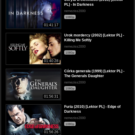
PL] - In Darkness
nemeziss2000
1080p
01:41:17
Urok mordercy (2002) [Lektor PL] -
Killing Me Softly
nemeziss2000
1080p
01:40:28
Córka generała (1999) [Lektor PL] -
The Generals Daughter
nemeziss2000
1080p
01:56:31
Furia (2010) [Lektor PL] - Edge of
Darkness
nemeziss2000
1080p
01:56:26