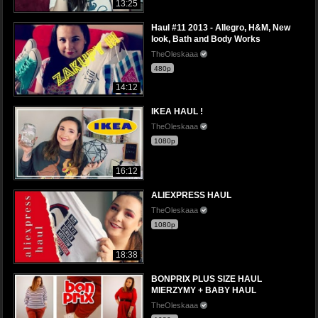
13:25
Haul #11 2013 - Allegro, H&M, New
look, Bath and Body Works
TheOleskaaa
480p
14:12
IKEA HAUL !
TheOleskaaa
1080p
16:12
ALIEXPRESS HAUL
TheOleskaaa
1080p
18:38
BONPRIX PLUS SIZE HAUL
MIERZYMY + BABY HAUL
TheOleskaaa