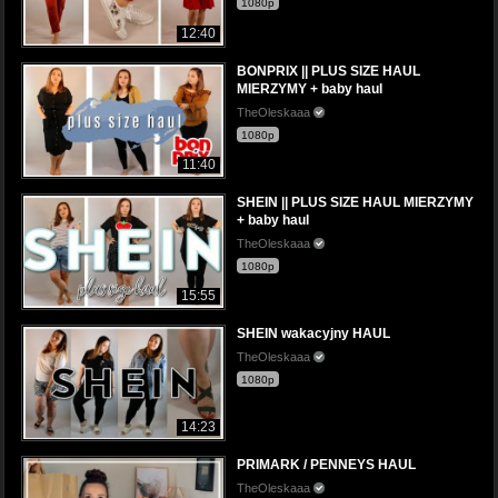
1080p
12:40
BONPRIX || PLUS SIZE HAUL
MIERZYMY + baby haul
TheOleskaaa
1080p
11:40
SHEIN || PLUS SIZE HAUL MIERZYMY
+ baby haul
TheOleskaaa
1080p
15:55
SHEIN wakacyjny HAUL
TheOleskaaa
1080p
14:23
PRIMARK / PENNEYS HAUL
TheOleskaaa