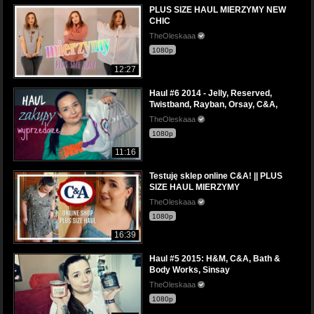
PLUS SIZE HAUL MIERZYMY NEW
CHIC
TheOleskaaa
1080p
12:27
Haul #6 2014 - Jelly, Reserved,
Twistband, Rayban, Orsay, C&A,
TheOleskaaa
1080p
11:16
Testuję sklep online C&A! || PLUS
SIZE HAUL MIERZYMY
TheOleskaaa
1080p
16:39
Haul #5 2015: H&M, C&A, Bath &
Body Works, Sinsay
TheOleskaaa
1080p