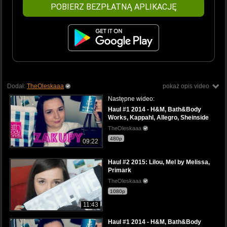
POBIERZ BEZPŁATNĄ APLIKACJĘ
Dodał:
TheOleskaaa
pokaż opis video
Następne wideo:
Haul #1 2014 - H&M, Bath&Body
Works, Kappahl, Allegro, Sheinside
TheOleskaaa
480p
09:22
Haul #2 2015: Lilou, Mel by Melissa,
Primark
TheOleskaaa
1080p
11:43
Haul #1 2014 - H&M, Bath&Body