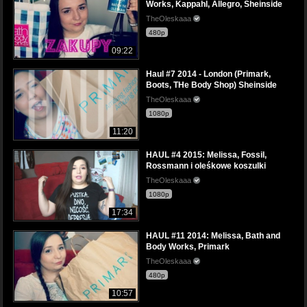
Works, Kappahl, Allegro, Sheinside
TheOleskaaa
480p
09:22
Haul #7 2014 - London (Primark,
Boots, THe Body Shop) Sheinside
TheOleskaaa
1080p
11:20
HAUL #4 2015: Melissa, Fossil,
Rossmann i oleśkowe koszulki
TheOleskaaa
1080p
17:34
HAUL #11 2014: Melissa, Bath and
Body Works, Primark
TheOleskaaa
480p
10:57