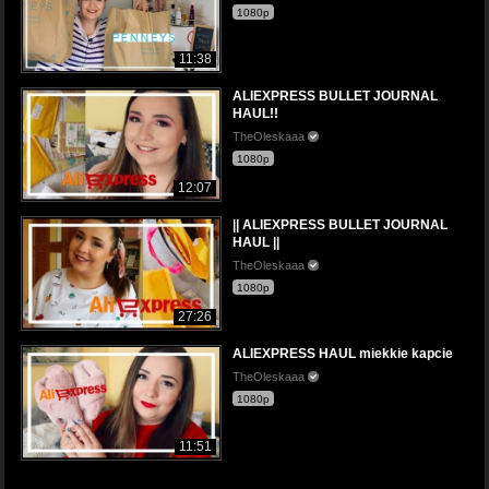
1080p
11:38
ALIEXPRESS BULLET JOURNAL
HAUL!!
TheOleskaaa
1080p
12:07
|| ALIEXPRESS BULLET JOURNAL
HAUL ||
TheOleskaaa
1080p
27:26
ALIEXPRESS HAUL miekkie kapcie
TheOleskaaa
1080p
11:51