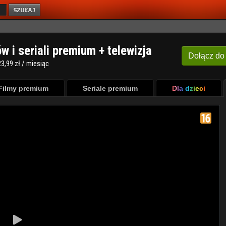
ów i seriali premium + telewizja
Dołącz
do
3,99 zł / miesiąc
Filmy premium
Seriale premium
Dla dzieci