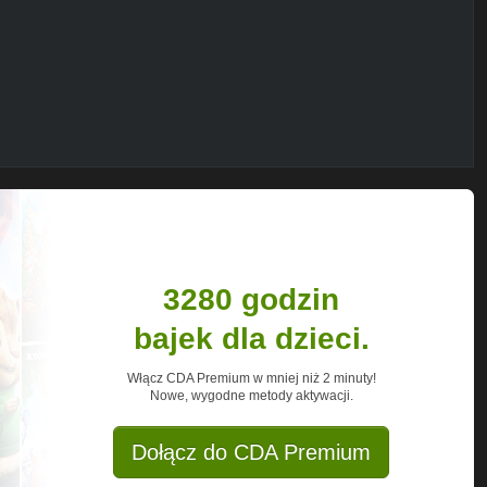
zm UK18
//nc.ggood.vip/W3ZX
roxm. UK18
c.ggood.vip/W3ZZ
rozm. UK18
digan:
https://nc.ggood.vip/W7Kr
rozm. 44
3280 godzin
.vip/W7Kt
rozm.48
bajek dla dzieci.
Whnl
Włącz CDA Premium w mniej niż 2 minuty!
Nowe, wygodne metody aktywacji.
Dołącz do CDA Premium
 ludzkości umiem korzystać z lustra.