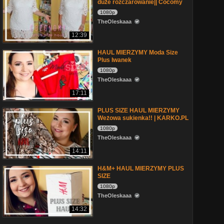
duże rozczarowanie|| Cocomy
1080p
TheOleskaaa
12:39
HAUL MIERZYMY Moda Size
Plus Iwanek
1080p
TheOleskaaa
17:11
PLUS SIZE HAUL MIERZYMY
Weżowa sukienka!! | KARKO.PL
1080p
TheOleskaaa
14:11
H&M+ HAUL MIERZYMY PLUS
SIZE
1080p
TheOleskaaa
14:32