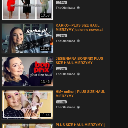
1080p
TheOleskaaa
13:58
KARKO - PLUS SIZE HAUL
MIERZYMY jesienne nowosci
1080p
TheOleskaaa
13:58
JESIENIARA BONPRIX PLUS
SIZE HAUL MIERZYMY
1080p
TheOleskaaa
13:46
HM+ online || PLUS SIZE HAUL
MIERZYMY
1080p
TheOleskaaa
11:44
PLUS SIZE HAUL MIERZYMY ||