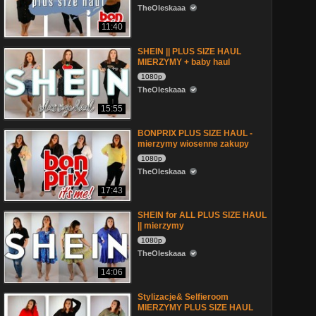
TheOleskaaa
11:40
SHEIN || PLUS SIZE HAUL
MIERZYMY + baby haul
1080p
TheOleskaaa
15:55
BONPRIX PLUS SIZE HAUL -
mierzymy wiosenne zakupy
1080p
TheOleskaaa
17:43
SHEIN for ALL PLUS SIZE HAUL
|| mierzymy
1080p
TheOleskaaa
14:06
Stylizacje& Selfieroom
MIERZYMY PLUS SIZE HAUL