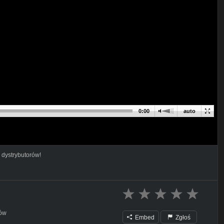
0:00
auto
 dystrybutorów!
mów
Embed
Zgłoś