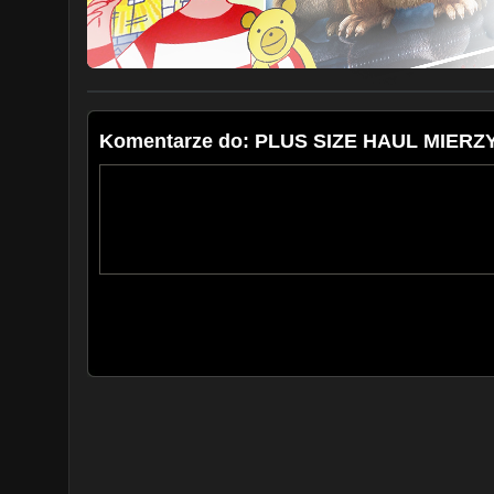
FILM ZAWIERA
- sponsorowane lokowanie produktu
- produkty z paczek PR
- moją szczerą opinię
Komentarze do: PLUS SIZE HAUL MIER