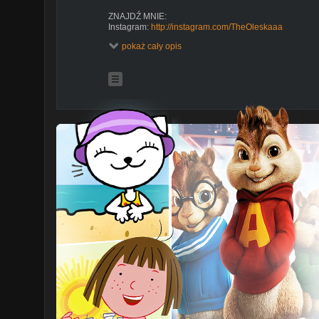
ZNAJDŹ MNIE:
Instagram:
http://instagram.com/TheOleskaaa
Facebook:
http://www.facebook.com/TheOleskaaa
pokaż cały opis
KONTAKT:
- MASZ PYTANIE? Pisz na theoleskaaa.yt@gmail.com
- WSPÓŁPRACA- kontakt: theoleskaaa@gmail.com
ADRES - zapytaj
LINKI:
Newchic Official:
https://nc.ggood.vip/Whnu
Bluza polarowa / Hoodie:
https://nc.ggood.vip/W3ZV
ro
Koszula Jeansowa / Denim Asymmetrical Shirt:
https:
Kocia koszulka / Cartoon Cat Printed T-shirt:
https://n
Różowy kardigan / Solid Color Hollow Loose Knit Car
Biała koszula / Lace Patchwork Shirt:
https://nc.ggood
(15% OFF)Product coupon Link:
https://nc.ggood.vip/
#Newchic #newchic #NewchicGals
Usta: Maybelline RULER
Paznokcie SEMILAC Girl on fire
DISCLAIMER Wiem, że jestem GRUBA, bo jak większość
Wszystkie komentarze na ten temat beda usuwane:)