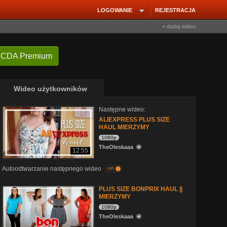
LOGOWANIE
REJESTRACJA
+ dodaj wideo
 CDA Premium
Wideo użytkowników
Następne wideo:
ALIEXPRESS PLUS SIZE
HAUL MIERZYMY
1080p
TheOleskaaa
12:55
Autoodtwarzanie następnego wideo
on
PLUS SIZE BONPRIX HAUL ||
MIERZYMY
1080p
TheOleskaaa