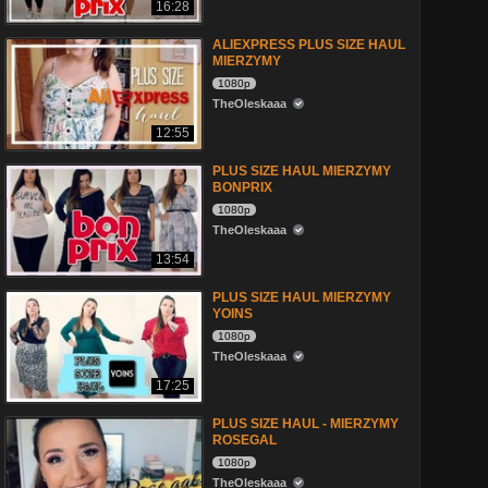
16:28
ALIEXPRESS PLUS SIZE HAUL
MIERZYMY
1080p
TheOleskaaa
12:55
PLUS SIZE HAUL MIERZYMY
BONPRIX
1080p
TheOleskaaa
13:54
PLUS SIZE HAUL MIERZYMY
YOINS
1080p
TheOleskaaa
17:25
PLUS SIZE HAUL - MIERZYMY
ROSEGAL
1080p
TheOleskaaa