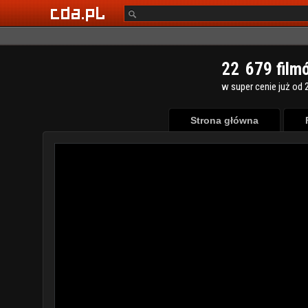
2
2
6
7
9
film
w super cenie już od 2
Strona główna