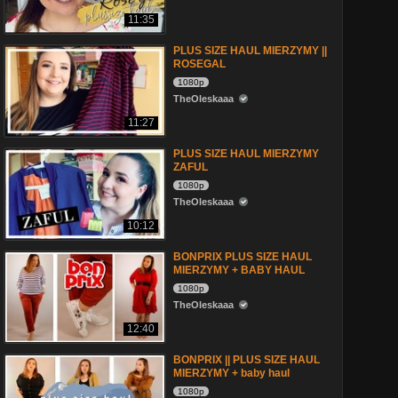
11:35
PLUS SIZE HAUL MIERZYMY ||
ROSEGAL
1080p
TheOleskaaa
11:27
PLUS SIZE HAUL MIERZYMY
ZAFUL
1080p
TheOleskaaa
10:12
BONPRIX PLUS SIZE HAUL
MIERZYMY + BABY HAUL
1080p
TheOleskaaa
12:40
BONPRIX || PLUS SIZE HAUL
MIERZYMY + baby haul
1080p