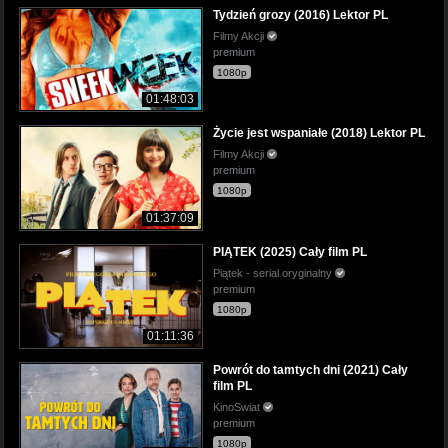
Tydzień grozy (2016) Lektor PL
Filmy Akcji
premium
1080p
01:48:03
Życie jest wspaniałe (2018) Lektor PL
Filmy Akcji
premium
1080p
01:37:09
PIĄTEK (2025) Cały film PL
Piątek - serial oryginalny
premium
1080p
01:11:36
Powrót do tamtych dni (2021) Cały
film PL
KinoSwiat
premium
1080p