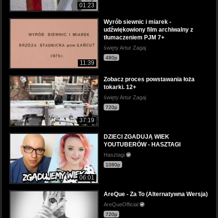
01:23
Wyrób siewnic i miarek -
udźwiękowiony film archiwalny z
tłumaczeniem PJM 7+
święty Artur Zagaj
480p
11:39
Zobacz proces powstawania łoża
tokarki. 12+
święty Artur Zagaj
720p
37:19
DZIECI ZGADUJĄ WIEK
YOUTUBERÓW - HASZTAGI
Hasztagi
1080p
06:01
AreQue - Za To (Alternatywna Wersja)
AreQueOfficial
720p