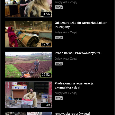
święty Artur Zagaj
480p
31:56
Od sznureczka do woreczka. Lektor
PL zbędny.
święty Artur Zagaj
480p
12:31
Praca na wsi. Pracowałabyś? 9+
święty Artur Zagaj
480p
26:52
Profesjonalna regeneracja
akumulatora deaf
święty Artur Zagaj
720p
10:49
renowacja resorów deaf