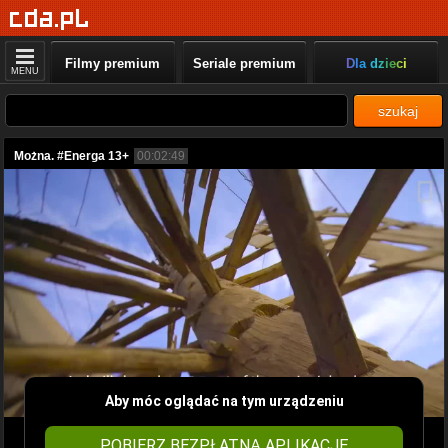
Filmy premium
Seriale premium
Dla dzieci
MENU
szukaj
Można. #Energa 13+
00:02:49
Aby móc oglądać na tym urządzeniu
POBIERZ BEZPŁATNĄ APLIKACJĘ