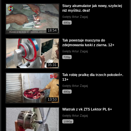
Stary akumulator jak nowy, szybciej
niż myślisz. deaf
święty Artur Zagaj
480p
18:54
Tak powstaje maszyna do
zdejmowania łuski z ziarna. 12+
święty Artur Zagaj
720p
35:31
Tak robię pralkę dla trzech pokoleń+.
13+
święty Artur Zagaj
480p
13:53
Wiatrak z vk ZTS Lektor PL 6+
święty Artur Zagaj
1080p