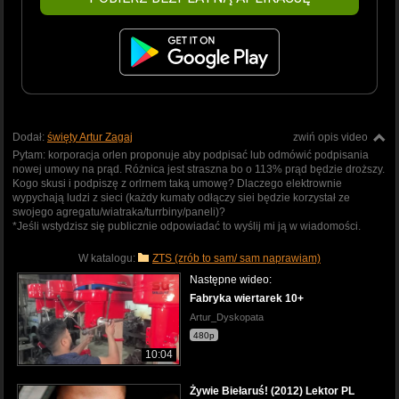
Dodał:
święty Artur Zagaj
zwiń opis video
Pytam: korporacja orlen proponuje aby podpisać lub odmówić podpisania
nowej umowy na prąd. Różnica jest straszna bo o 113% prąd będzie droższy.
Kogo skusi i podpiszę z orlrnem taką umowę? Dlaczego elektrownie
wypychają ludzi z sieci (każdy kumaty odłączy siei będzie korzystał ze
swojego agregatu/wiatraka/turrbiny/paneli)?
*Jeśli wstydzisz się publicznie odpowiadać to wyślij mi ją w wiadomości.
W katalogu:
ZTS (zrób to sam/ sam naprawiam)
Następne wideo:
Fabryka wiertarek 10+
Artur_Dyskopata
480p
10:04
Żywie Biełaruś! (2012) Lektor PL