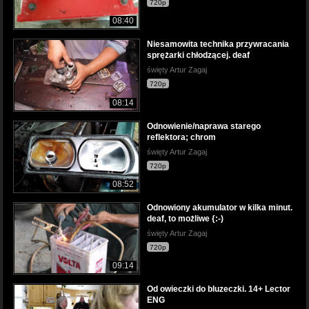
720p
08:40
Niesamowita technika przywracania
sprężarki chłodzącej. deaf
święty Artur Zagaj
720p
08:14
Odnowienie/naprawa starego
reflektora; chrom
święty Artur Zagaj
720p
08:52
Odnowiony akumulator w kilka minut.
deaf, to możliwe {:-)
święty Artur Zagaj
720p
09:14
Od owieczki do bluzeczki. 14+ Lector
ENG