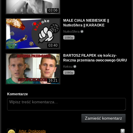
03:06
MAŁE CIAŁA NIEBIESKIE ||
NutkoSfera || KARAOKE
NutkoSfera
1080p
03:40
BARTOSZ FILAPEK się kończy-
Roczna przemiana owocowego GURU
Keksu
1080p
16:21
Komentarze
Zamieść komentarz
Artur_Dyskopata