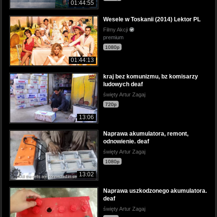
01:44:55
Wesele w Toskanii (2014) Lektor PL
Filmy Akcji
premium
1080p
01:44:13
kraj bez komunizmu, bz komisarzy
ludowych deaf
święty Artur Zagaj
720p
13:06
Naprawa akumulatora, remont,
odnowienie. deaf
święty Artur Zagaj
1080p
13:02
Naprawa uszkodzonego akumulatora.
deaf
święty Artur Zagaj