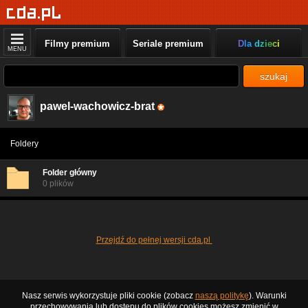
Filmy premium
Seriale premium
Dla dzieci
MENU
szukaj
pawel-wachowicz-brat
Foldery
Folder główny
0 plików
Przejdź do pełnej wersji cda.pl
Nasz serwis wykorzystuje pliki cookie (zobacz
naszą politykę
). Warunki
przechowywania lub dostępu do plików cookies możesz zmienić w