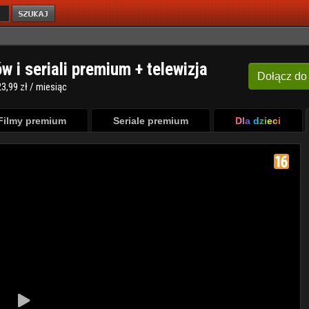
ów i seriali premium + telewizja
Dołącz
do
3,99 zł / miesiąc
Filmy premium
Seriale premium
Dla dzieci