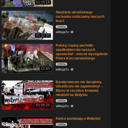
01:35:18
Niedziela ukraińskiego
rachunku rozliczamy naszych
braci
1080p
eMisjaTv
01:32:20
Polską rządzą pachołki
spadkobierców naszych
oprawców! - mocne wystąpienie
Piotra Korczarowskiego
1080p
12:30
eMisjaTv
Banderowcom nie darujemy,
Ukraińcom nie zapomnimy! -
Marsz w rocznicę krwawej
niedzieli na Wołyniu
1080p
02:06:25
eMisjaTv
Kielce pamiętają o Wołyniu!
1080p