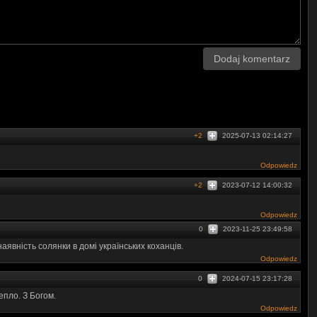
statutowe
Dodaj komentarz
+2
2025-07-13 02:14:27
Odpowiedz
+2
2023-07-12 14:00:32
Odpowiedz
0
2023-11-25 23:49:58
аявність солянки в домі українських коханців.
Odpowiedz
0
2024-07-15 23:17:28
епло. З Богом.
Odpowiedz