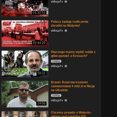
eMisjaTv
01:32:51
Polacy żądają rozliczenia
zbrodni na Wołyniu!
eMisjaTv
02:44:20
Dlaczego mamy wybić sobie z
głów pamięć o Kresach?
1080p
eMisjaTv
55:11
Braun: Rząd warszawski
zainwestował 4 mld zł w fikcję
na Ukrainie
1080p
eMisjaTv
14:00
Chcemy prawdy o Wołyniu -
pikieta pod siedzibą PiS