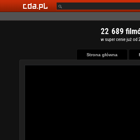
2
2
6
8
9
film
w super cenie już od 2
Strona główna