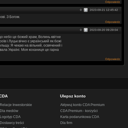
Odpowiedz
0
2023-09-21 12:45:42
ові. З Богом.
Odpowiedz
0
2023-09-20 09:29:04
що небо це божий храм, Волинь квітне
оїв і Луцьк вічно є український як божі
льщу. Я чекаю на вільний, освячений і
Хвала Україні. Моя коханиця це гарна
Odpowiedz
CDA
Ulepsz konto
Relacje Inwestorskie
Aktywuj konto CDA Premium
Dla mediów
CDA Premium - korzyści
Logotyp CDA
Karta podarunkowa CDA
Dostawcy treści
Dla firm