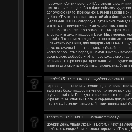
перемоги. Святий вогонь УПА становить величний м
святою присягаю для Бога гідно опікуюся чудовою 
допомогою святої прекрасної дівчини завжди вірни
добра. УПА означає наш золотий лік з божої милост
щеплення. Наша благородна і українська громада в
мають свою відмінну красу до чистого кохання в ра
повна богатирів як небо божественних зірок. Ми на
апостоли зі школи мудрості Ісуса. Ми, українці, г
ангелів. Я вічно молюся до Бога про райське тепло
шляхетних українців, для лицарів надії з неба. Буд
адже це смачна і цінна запіканка з божої праці дл
чесну вправність в порядку. Роман Шухевич поход
українського добробуту. Я чуттєво кохаю свою гарну
величності. Українізація гарно чинить наш чудесни
милість для своїх шанобливих і українських братів і
anonim145
wysłano z m.cda.pl
(*.*.116.145)
Гарний день. Якщо моя коханка цей велична, цнотл
відблиску божої мудрості і милості, я веселюся ра
групи ангелів від Бога для визначення світла в ра
України, УПА, слов'ян і Бога. Я сердечно дякую Бог
як за ласу і зелену юшку з кабачком, шпинатом і б
anonim35
wysłano z m.cda.pl
(*.*.109.35)
Добрий день. Хвала Україні з Богом. Я чистий украї
пам'ятаю солодкий смак теплої перемоги УПА від В