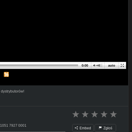
0:00
auto
 dystrybutorów!
 1051 7927 0001
Embed
Zgłoś
________________________________