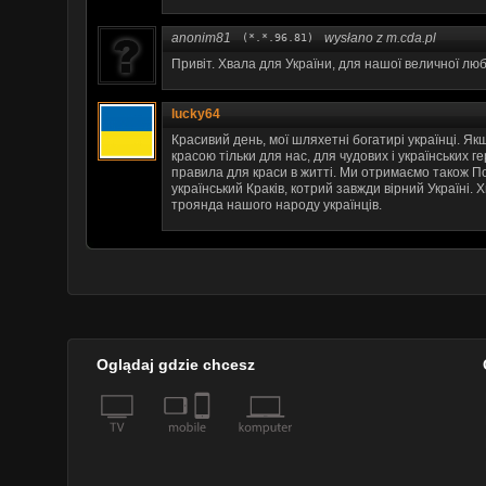
anonim81
wysłano z m.cda.pl
(*.*.96.81)
Привіт. Хвала для України, для нашої величної люб
lucky64
Красивий день, мої шляхетні богатирі українці. Як
красою тільки для нас, для чудових і українських гер
правила для краси в житті. Ми отримаємо також По
український Краків, котрий завжди вірний Україні. 
троянда нашого народу українців.
Oglądaj gdzie chcesz