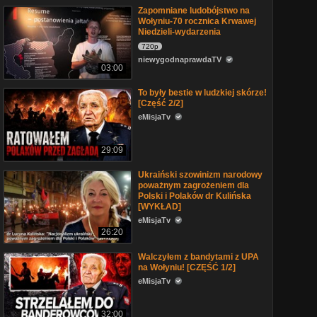
Zapomniane ludobójstwo na
Wołyniu-70 rocznica Krwawej
Niedzieli-wydarzenia
720p
niewygodnaprawdaTV
03:00
To były bestie w ludzkiej skórze!
[Część 2/2]
eMisjaTv
29:09
Ukraiński szowinizm narodowy
poważnym zagrożeniem dla
Polski i Polaków dr Kulińska
[WYKŁAD]
eMisjaTv
26:20
Walczyłem z bandytami z UPA
na Wołyniu! [CZĘŚĆ 1/2]
eMisjaTv
32:00