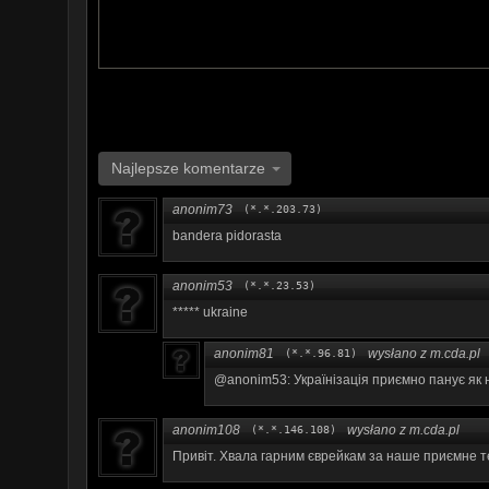
W tytule przelewu prosimy wpisać: Darowizna na cele 
Za wszystkie wpłaty serdecznie dziękujemy!!
Najlepsze komentarze
anonim73
(*.*.203.73)
bandera pidorasta
anonim53
(*.*.23.53)
***** ukraine
anonim81
wysłano z m.cda.pl
(*.*.96.81)
@anonim53: Українізація приємно панує як н
anonim108
wysłano z m.cda.pl
(*.*.146.108)
Привіт. Хвала гарним єврейкам за наше приємне т