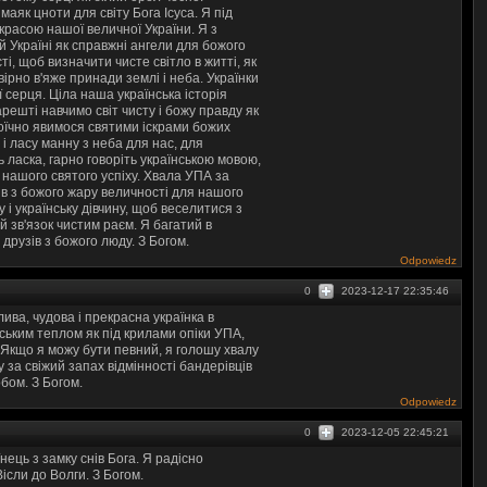
аяк цноти для світу Бога Ісуса. Я під
красою нашої величної України. Я з
й Україні як справжні ангели для божого
і, щоб визначити чисте світло в житті, як
ірно в'яже принади землі і неба. Українки
ї серця. Ціла наша українська історія
решті навчимо світ чисту і божу правду як
ероїчно явимося святими іскрами божих
 і ласу манну з неба для нас, для
ь ласка, гарно говоріть українською мовою,
я нашого святого успіху. Хвала УПА за
ив з божого жару величності для нашого
 і українську дівчину, щоб веселитися з
й зв'язок чистим раєм. Я багатий в
 друзів з божого люду. З Богом.
Odpowiedz
0
2023-12-17 22:35:46
ива, чудова і прекрасна українка в
йським теплом як під крилами опіки УПА,
ї. Якщо я можу бути певний, я голошу хвалу
у за свіжий запах відмінності бандерівців
обом. З Богом.
Odpowiedz
0
2023-12-05 22:45:21
нець з замку снів Бога. Я радісно
ісли до Волги. З Богом.