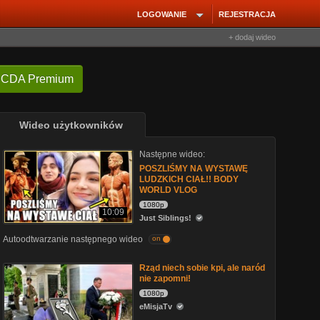
LOGOWANIE
REJESTRACJA
+ dodaj wideo
 CDA Premium
Wideo użytkowników
Następne wideo:
POSZLIŚMY NA WYSTAWĘ
LUDZKICH CIAŁ!! BODY
WORLD VLOG
1080p
10:09
Just Siblings!
Autoodtwarzanie następnego wideo
on
Rząd niech sobie kpi, ale naród
nie zapomni!
1080p
eMisjaTv