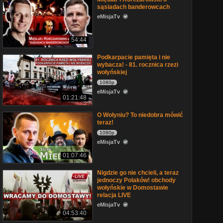
sąsiadach banderowcach
eMisjaTv
54:44
Podkarpacie pamięta i nie
wybacza! - 81. rocznica rzezi
wołyńskiej
1080p
eMisjaTv
01:21:48
O Wołyniu? To niedobra mówić
teraz!
1080p
eMisjaTv
01:07:46
Nigdzie go nie chcieli, a teraz
jednoczy Polaków! obchody
wołyńskie w Domostawie
relacja LIVE
eMisjaTv
04:53:40