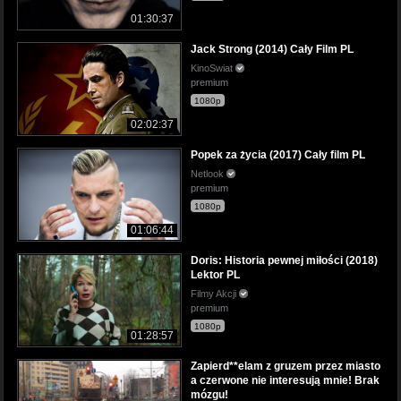
01:30:37
Jack Strong (2014) Cały Film PL
KinoSwiat
premium
1080p
02:02:37
Popek za życia (2017) Cały film PL
Netlook
premium
1080p
01:06:44
Doris: Historia pewnej miłości (2018)
Lektor PL
Filmy Akcji
premium
1080p
01:28:57
Zapierd**elam z gruzem przez miasto
a czerwone nie interesują mnie! Brak
mózgu!