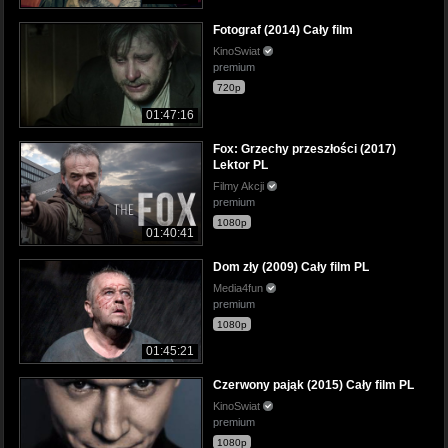
Fotograf (2014) Cały film
KinoSwiat
premium
720p
01:47:16
Fox: Grzechy przeszłości (2017)
Lektor PL
Filmy Akcji
premium
1080p
01:40:41
Dom zły (2009) Cały film PL
Media4fun
premium
1080p
01:45:21
Czerwony pająk (2015) Cały film PL
KinoSwiat
premium
1080p