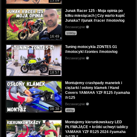
13:09
Junak Racer 125 - Moja opinia po
kilku miesiącach | Czy warto kupić
Junaka? #junak #racer #motovlog
Bezawaryjnie
1080p
16:49
Tuning motocykla ZONTES G1
#motocykl #zontes #motovlog
Bezawaryjnie
18:57
Montujemy crashpady manetek i
ciężarki / osłony klamek / Hand
Covers YAMAHA YZF R125 #yamaha
#r125
Bezawaryjnie
08:38
480p
Montujemy kierunkowskazy LED
PŁYWAJĄCE + krótki uchwyt tablicy
YAMAHA YZF R125 2024 #yamaha
#r125 #