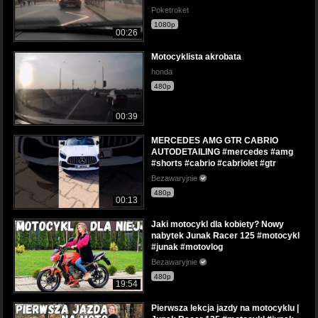
Poketroket
1080p
00:26
Motocyklista akrobata
honda
480p
00:39
MERCEDES AMG GTR CABRIO
AUTODETAILING #mercedes #amg
#shorts #cabrio #cabriolet #gtr
Bezawaryjnie
480p
00:13
Jaki motocykl dla kobiety? Nowy
nabytek Junak Racer 125 #motocykl
#junak #motovlog
Bezawaryjnie
480p
19:54
Pierwsza lekcja jazdy na motocyklu |