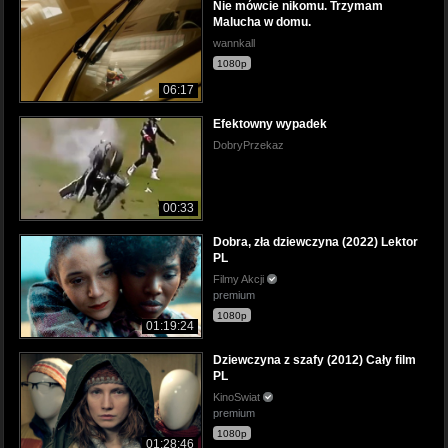
Nie mówcie nikomu. Trzymam
Malucha w domu.
wannkall
1080p
06:17
Efektowny wypadek
DobryPrzekaz
00:33
Dobra, zła dziewczyna (2022) Lektor
PL
Filmy Akcji
premium
1080p
01:19:24
Dziewczyna z szafy (2012) Cały film
PL
KinoSwiat
premium
1080p
01:28:46