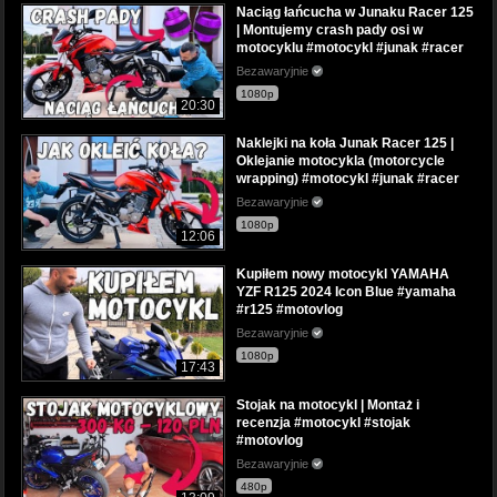
Naciąg łańcucha w Junaku Racer 125
| Montujemy crash pady osi w
motocyklu #motocykl #junak #racer
Bezawaryjnie
1080p
20:30
Naklejki na koła Junak Racer 125 |
Oklejanie motocykla (motorcycle
wrapping) #motocykl #junak #racer
Bezawaryjnie
1080p
12:06
Kupiłem nowy motocykl YAMAHA
YZF R125 2024 Icon Blue #yamaha
#r125 #motovlog
Bezawaryjnie
1080p
17:43
Stojak na motocykl | Montaż i
recenzja #motocykl #stojak
#motovlog
Bezawaryjnie
480p