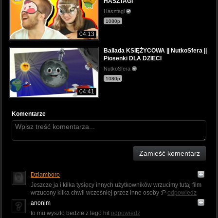
HASZTAGI
Hasztagi
1080p
04:13
Ballada KSIĘŻYCOWA || NutkoSfera ||
Piosenki DLA DZIECI
NutkoSfera
1080p
04:41
Komentarze
Zamieść komentarz
Dziamboro
Jeszcze ja i kilka tysięcy innych użytkowników wrzucimy tutaj film
wrzucony kilka chwil wcześniej przez inne osoby :P
odpowiedz
anonim
to mu wyszło bedzie z tego hit
odpowiedz