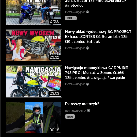
Junak Racer 125 #motocykl #junak
#motovlog
Bezawaryjnie
1080p
27:06
Nowy układ wydechowy SC PROJECT
Exhaust ZONTES G1 Scrambler 125/
GK #zontes #g1 #gk
Bezawaryjnie
23:32
Nawigacja motocyklowa CARPUIDE
702 PRO | Montaż w Zontes G1/GK
125 #zontes #nawigacja #carpuide
Bezawaryjnie
23:03
Pierwszy motocykl!
jaknajwiecej.pl
480p
00:18