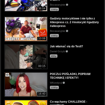
Bezawaryjnie
36:04
1080p
Gadżety motocyklowe i nie tylko z
Aliexpress cz. 2 #motocykl #gadżety
#aliexpress
Bezawaryjnie
1080p
10:08
Jak włamać się do Tesli?
Daniel Grzyb
480p
00:15
POCZUJ POŚLADKI, POPRAW
TECHNIKĘ I EFEKTY!
WKondycji
1080p
16:40
Co wąchamy CHALLENGE -