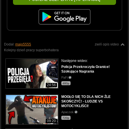
Dodał:
majo5555
zwiń opis video
Kolejny dzień pracy superbohatera
Następne wideo:
Policja Przekroczyła Granice!
Szokujące Nagrania
PaFi
480p
24:56
MOGŁO SIĘ TO DLA NICH ŹLE
SKOŃCZYĆ! - LUDZIE VS
MOTOCYKLIŚCI!
Apaczek
720p
09:20