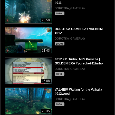
#011
DOROTKA_GAMEPLAY
1080p
20:50
DOROTKA GAMEPLAY VALHEIM
#012
DOROTKA_GAMEPLAY
1080p
21:43
#012 911 Turbo | NFS Porsche |
GOLDEN ERA #porsche911turbo
DOROTKA_GAMEPLAY
1080p
25:08
VALHEIM Waiting for the Valhalla
#012wood
DOROTKA_GAMEPLAY
1080p
20:35