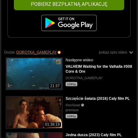
POBIERZ BEZPŁATNĄ APLIKACJĘ
Dodał:
DOROTKA_GAMEPLAY
pokaż opis video
Następne wideo:
VALHEIM Waiting for the Valhalla #008
Core & Ore
DOROTKA_GAMEPLAY
1080p
21:37
Szczęście świata (2016) Cały film PL
KinoSwiat
premium
1080p
01:38:19
Jedna dusza (2023) Cały film PL