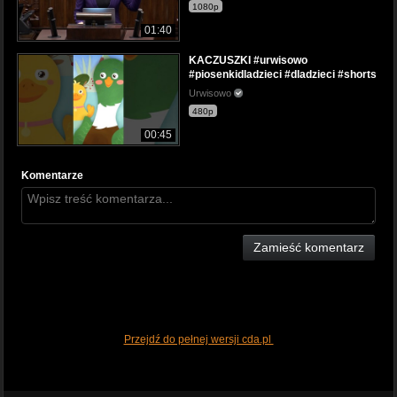
1080p
01:40
KACZUSZKI #urwisowo
#piosenkidladzieci #dladzieci #shorts
Urwisowo
480p
00:45
Komentarze
Zamieść komentarz
Przejdź do pełnej wersji cda.pl