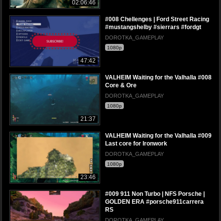
02:06:46
#008 Chellenges | Ford Street Racing
#mustangshelby #sierrars #fordgt
DOROTKA_GAMEPLAY
1080p
47:42
VALHEIM Waiting for the Valhalla #008
Core & Ore
DOROTKA_GAMEPLAY
1080p
21:37
VALHEIM Waiting for the Valhalla #009
Last core for Ironwork
DOROTKA_GAMEPLAY
1080p
23:46
#009 911 Non Turbo | NFS Porsche |
GOLDEN ERA #porsche911carrera
RS
DOROTKA_GAMEPLAY