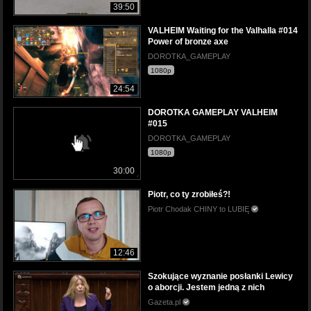
39:50
VALHEIM Waiting for the Valhalla #014
Power of bronze axe
DOROTKA_GAMEPLAY
1080p
24:54
DOROTKA GAMEPLAY VALHEIM
#015
DOROTKA_GAMEPLAY
1080p
30:00
Piotr, co ty zrobiłeś?!
Piotr Chodak CHINY to LUBIĘ
12:46
Szokujące wyznanie posłanki Lewicy
o aborcji. Jestem jedną z nich
Gazeta.pl