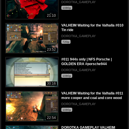
DOROTKA_GAMEPLAY
1080p
21:10
VALHEIM Waiting for the Valhalla #010
Tin ride
DOROTKA_GAMEPLAY
720p
23:52
#011 944s only | NFS Porsche |
GOLDEN ERA #porsche944
DOROTKA_GAMEPLAY
1080p
30:16
VALHEIM Waiting for the Valhalla #011
more cooper and coal and core wood
DOROTKA_GAMEPLAY
1080p
22:54
DOROTKA GAMEPLAY VALHEIM