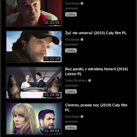
KinoSwiat
premium
1080p
01:33:19
Żyć nie umierać (2015) Cały film PL
KinoSwiat
premium
1080p
01:21:14
Bez paniki, z odrobiną histerii (2016)
Lektor PL
Video Brothers
premium
1080p
01:29:39
Ciemno, prawie noc (2019) Cały film
PL
KinoSwiat
premium
1080p
01:49:04