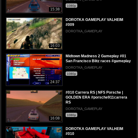
1080p
15:38
DOROTKA GAMEPLAY VALHEIM
#009
DOROTKA_GAMEPLAY
16:03
Midtown Madness 2 Gameplay #01
San Francisco Blitz races #gameplay
DOROTKA_GAMEPLAY
1080p
24:37
#010 Carrera RS | NFS Porsche |
GOLDEN ERA #porsche911carrera
RS
DOROTKA_GAMEPLAY
1080p
16:08
DOROTKA GAMEPLAY VALHEIM
#010