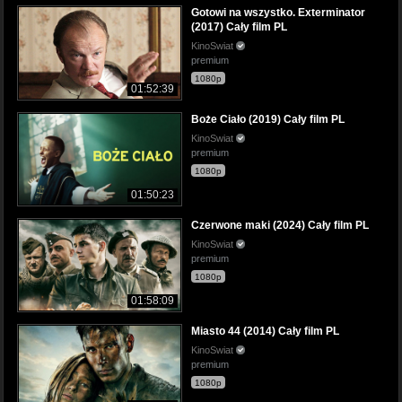
Gotowi na wszystko. Exterminator
(2017) Cały film PL
KinoSwiat
premium
1080p
01:52:39
Boże Ciało (2019) Cały film PL
KinoSwiat
premium
1080p
01:50:23
Czerwone maki (2024) Cały film PL
KinoSwiat
premium
1080p
01:58:09
Miasto 44 (2014) Cały film PL
KinoSwiat
premium
1080p