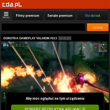
Filmy premium
Seriale premium
Dla dzieci
MENU
szukaj
DOROTKA GAMEPLAY VALHEIM #013
00:30:00
Aby móc oglądać na tym urządzeniu
POBIERZ BEZPŁATNĄ APLIKACJĘ