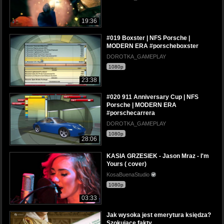
19:36
#019 Boxster | NFS Porsche |
MODERN ERA #porscheboxster
DOROTKA_GAMEPLAY
1080p
23:38
#020 911 Anniversary Cup | NFS
Porsche | MODERN ERA
#porschecarrera
DOROTKA_GAMEPLAY
1080p
28:06
KASIA GRZESIEK - Jason Mraz - I'm
Yours ( cover)
KosaBuenaStudio
1080p
03:33
Jak wysoka jest emerytura księdza?
Szokujące fakty