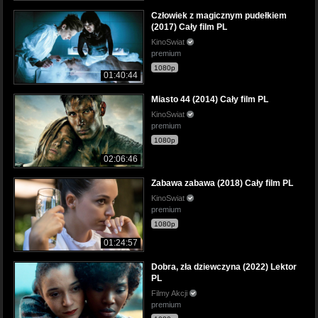
Człowiek z magicznym pudełkiem
(2017) Cały film PL
KinoSwiat
premium
1080p
01:40:44
Miasto 44 (2014) Cały film PL
KinoSwiat
premium
1080p
02:06:46
Zabawa zabawa (2018) Cały film PL
KinoSwiat
premium
1080p
01:24:57
Dobra, zła dziewczyna (2022) Lektor
PL
Filmy Akcji
premium