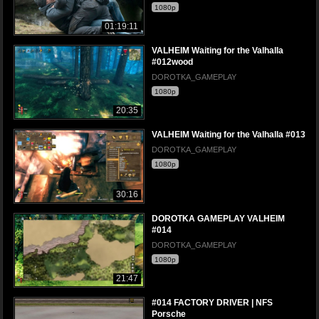
1080p
01:19:11
VALHEIM Waiting for the Valhalla
#012wood
DOROTKA_GAMEPLAY
1080p
20:35
VALHEIM Waiting for the Valhalla #013
DOROTKA_GAMEPLAY
1080p
30:16
DOROTKA GAMEPLAY VALHEIM
#014
DOROTKA_GAMEPLAY
1080p
21:47
#014 FACTORY DRIVER | NFS
Porsche