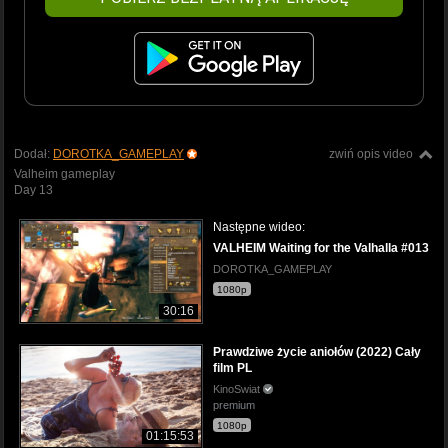
Dodał:
DOROTKA_GAMEPLAY
zwiń opis video
Valheim gameplay
Day 13
Następne wideo:
VALHEIM Waiting for the Valhalla #013
DOROTKA_GAMEPLAY
1080p
30:16
Prawdziwe życie aniołów (2022) Cały
film PL
KinoSwiat
premium
1080p
01:15:53