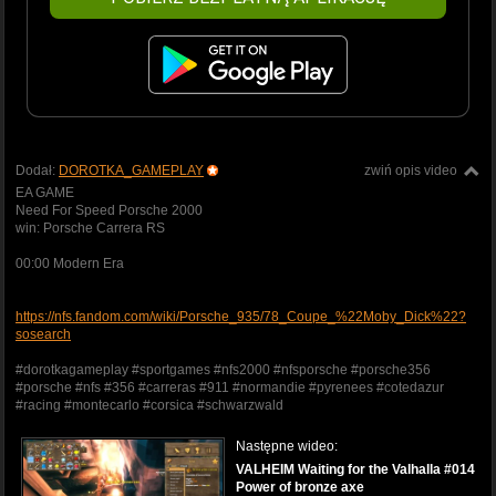
Dodał:
DOROTKA_GAMEPLAY
zwiń opis video
EA GAME
Need For Speed Porsche 2000
win: Porsche Carrera RS
00:00 Modern Era
https://nfs.fandom.com/wiki/Porsche_935/78_Coupe_%22Moby_Dick%22?
sosearch
#dorotkagameplay #sportgames #nfs2000 #nfsporsche #porsche356
#porsche #nfs #356 #carreras #911 #normandie #pyrenees #cotedazur
#racing #montecarlo #corsica #schwarzwald
Następne wideo:
VALHEIM Waiting for the Valhalla #014
Power of bronze axe