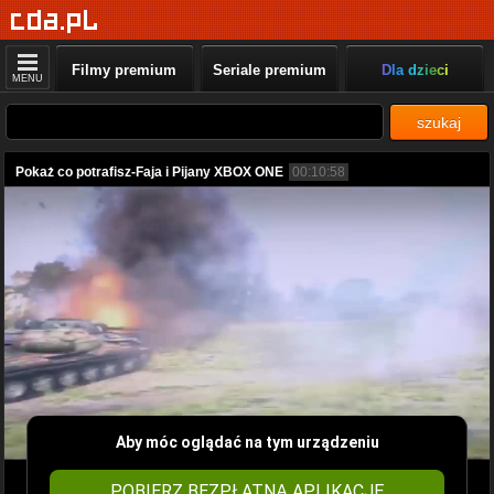
Filmy premium
Seriale premium
Dla dzieci
MENU
szukaj
Pokaż co potrafisz-Faja i Pijany XBOX ONE
00:10:58
Aby móc oglądać na tym urządzeniu
POBIERZ BEZPŁATNĄ APLIKACJĘ