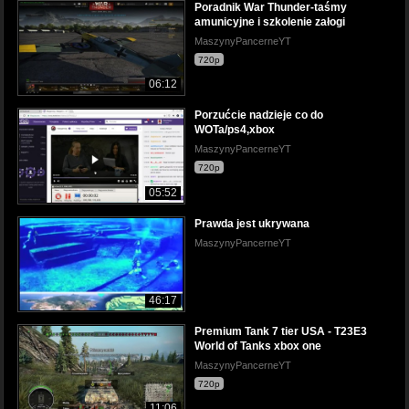
Poradnik War Thunder-taśmy
amunicyjne i szkolenie załogi
MaszynyPancerneYT
720p
06:12
Porzućcie nadzieje co do
WOTa/ps4,xbox
MaszynyPancerneYT
720p
05:52
Prawda jest ukrywana
MaszynyPancerneYT
46:17
Premium Tank 7 tier USA - T23E3
World of Tanks xbox one
MaszynyPancerneYT
720p
11:06