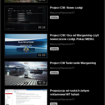
Project CW- Nowe czołgi
MaszynyPancerneYT
1080p
00:16
Project CW / Gra od Wargaming czyli
nowoczesne czołgi. Pokaz MENU.
MaszynyPancerneYT
1080p
01:03
Project CW Tanki tanki Wargaming
MaszynyPancerneYT
1080p
46:39
Propozycja od ruskich żebym
reklamował WT hahah
MaszynyPancerneYT
720p