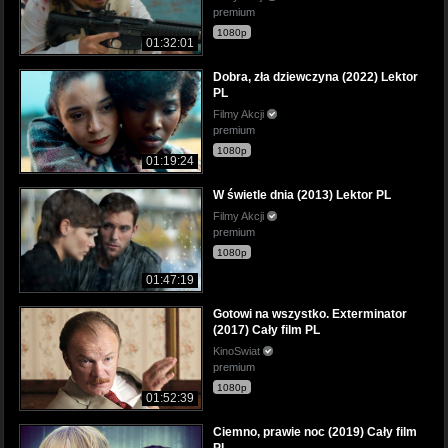
premium
1080p
01:32:01
Dobra, zła dziewczyna (2022) Lektor
PL
Filmy Akcji
premium
1080p
01:19:24
W świetle dnia (2013) Lektor PL
Filmy Akcji
premium
1080p
01:47:19
Gotowi na wszystko. Exterminator
(2017) Cały film PL
KinoSwiat
premium
1080p
01:52:39
Ciemno, prawie noc (2019) Cały film
PL