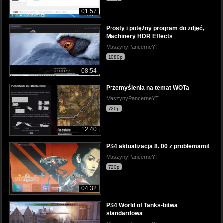
01:57
Prosty i potężny program do zdjęć,
Machinery HDR Effects
MaszynyPancerneYT
1080p
08:54
Przemyślenia na temat WOTa
MaszynyPancerneYT
720p
12:40
PS4 aktualizacja 8. 00 z problemami!
MaszynyPancerneYT
720p
04:32
PS4 World of Tanks-bitwa
standardowa