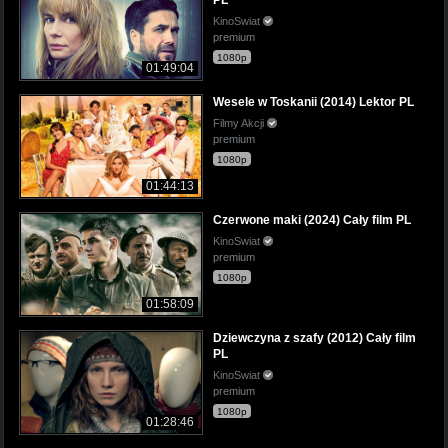
KinoSwiat
premium
1080p
01:49:04
Wesele w Toskanii (2014) Lektor PL
Filmy Akcji
premium
1080p
01:44:13
Czerwone maki (2024) Cały film PL
KinoSwiat
premium
1080p
01:58:09
Dziewczyna z szafy (2012) Cały film
PL
KinoSwiat
premium
1080p
01:28:46