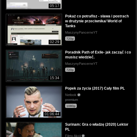
05:17
Pokaż co potrafisz - sława i postrach
w drużynie przeciwnika/ World of
Tanks
MaszynyPancerneYT
720p
02:29
Poradnik Path of Exile- jak zacząć i co
musisz wiedzieć.
MaszynyPancerneYT
720p
15:34
Popek za życia (2017) Cały film PL
Netlook
premium
1080p
01:06:44
Surinam: Gra o władzę (2020) Lektor
PL
Filmy Akcji