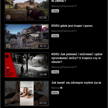
W ZIMNIE?
MaszynyPancerneYT
720p
02:06
RDR2 gdzie jest traper i paser.
MaszynyPancerneYT
720p
39:31
RDR2 Jak polować i skórować i gdzie
sprzedawać skóry? U trapera czy w
obozie?
MaszynyPancerneYT
720p
08:48
Jak bawić się zdrowym stylem życia
Marsia
480p
00:52