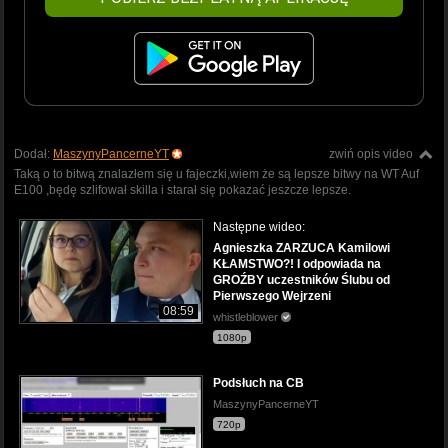
Dodał:
MaszynyPancerneYT
zwiń opis video
Taką o to bitwą znalazłem się u fajeczki,wiem że są lepsze bitwy na WT Auf
E100 ,będę szlifował skilla i starał się pokazać jeszcze lepsze.
Następne wideo:
Agnieszka ZARZUCA Kamilowi
KŁAMSTWO?! I odpowiada na
GROŹBY uczestników Ślubu od
Pierwszego Wejrzeni
08:59
whistleblower
1080p
Podsłuch na CB
MaszynyPancerneYT
720p