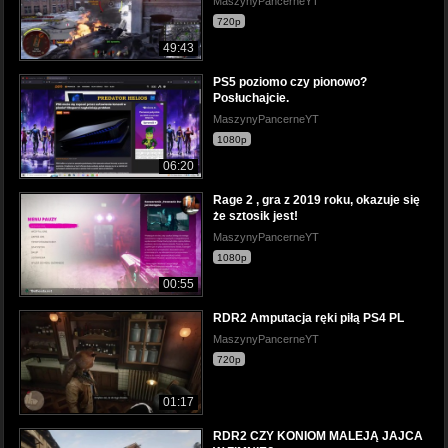
MaszynyPancerneYT
720p
49:43
PS5 poziomo czy pionowo?
Posłuchajcie.
MaszynyPancerneYT
1080p
06:20
Rage 2 , gra z 2019 roku, okazuje się
że sztosik jest!
MaszynyPancerneYT
1080p
00:55
RDR2 Amputacja ręki piłą PS4 PL
MaszynyPancerneYT
720p
01:17
RDR2 CZY KONIOM MALEJĄ JAJCA