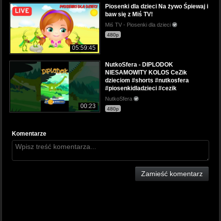
Piosenki dla dzieci Na żywo Śpiewaj i
baw się z Miś TV!
Miś TV - Piosenki dla dzieci
480p
05:59:45
NutkoSfera - DIPLODOK
NIESAMOWITY KOLOS CeZik
dzieciom #shorts #nutkosfera
#piosenkidladzieci #cezik
NutkoSfera
00:23
480p
Komentarze
Zamieść komentarz