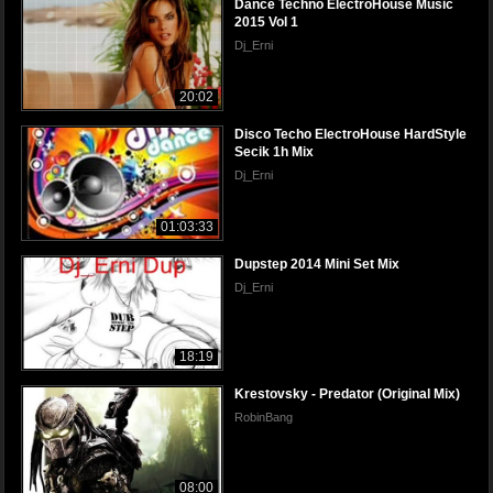
Dance Techno ElectroHouse Music
2015 Vol 1
Dj_Erni
20:02
Disco Techo ElectroHouse HardStyle
Secik 1h Mix
Dj_Erni
01:03:33
Dupstep 2014 Mini Set Mix
Dj_Erni
18:19
Krestovsky - Predator (Original Mix)
RobinBang
08:00