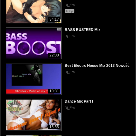
Dj_Erni
480p
34:17
BASS BUSTEED Mix
Dj_Erni
22:00
Best Electro House Mix 2013 Nowość
Dj_Erni
10:31
Dance Mix Part I
Dj_Erni
15:55