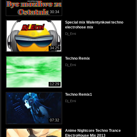
30:34
Special mix Walentynkowi techno
electrohose mix
Dj_Erni
34:25
Techno Remix
Dj_Erni
12:29
Techno Remix1
Dj_Erni
07:32
Anime Nightcore Techno Trance
ElectroHouse Mix 2013