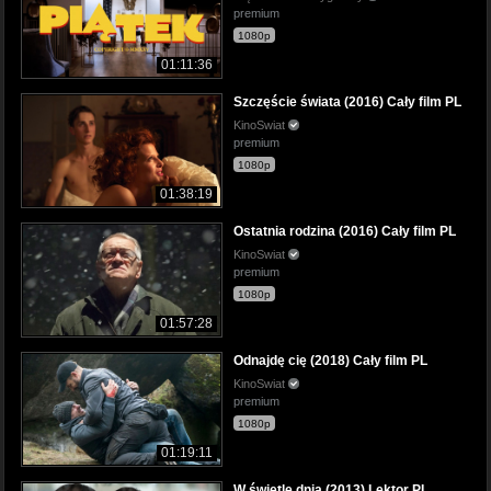
premium
1080p
01:11:36
Szczęście świata (2016) Cały film PL
KinoSwiat
premium
1080p
01:38:19
Ostatnia rodzina (2016) Cały film PL
KinoSwiat
premium
1080p
01:57:28
Odnajdę cię (2018) Cały film PL
KinoSwiat
premium
1080p
01:19:11
W świetle dnia (2013) Lektor PL