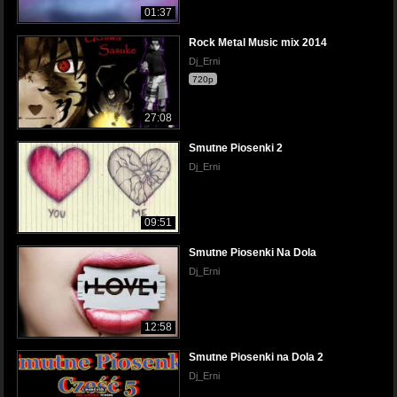
01:37
Rock Metal Music mix 2014
Dj_Erni
720p
27:08
Smutne Piosenki 2
Dj_Erni
09:51
Smutne Piosenki Na Dola
Dj_Erni
12:58
Smutne Piosenki na Dola 2
Dj_Erni