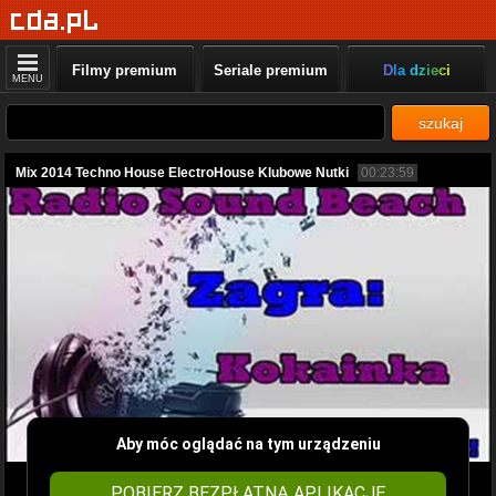
Filmy premium
Seriale premium
Dla dzieci
MENU
szukaj
Mix 2014 Techno House ElectroHouse Klubowe Nutki
00:23:59
Aby móc oglądać na tym urządzeniu
POBIERZ BEZPŁATNĄ APLIKACJĘ