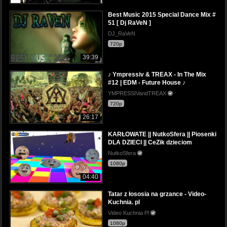
Best Music 2015 Special Dance Mix #
51 [ Dj RaVeN ]
DJ_RaVeN
720p
39:39
♪ Ympressiv & TREAX - In The Mix
#12 | EDM - Future House ♪
YMPRESSIVandTREAX
720p
26:17
KARŁOWATE || NutkoSfera || Piosenki
DLA DZIECI || CeZik dzieciom
NutkoSfera
1080p
04:40
Tatar z łososia na grzance - Video-
Kuchnia. pl
Video Kuchnia Pl
1080p