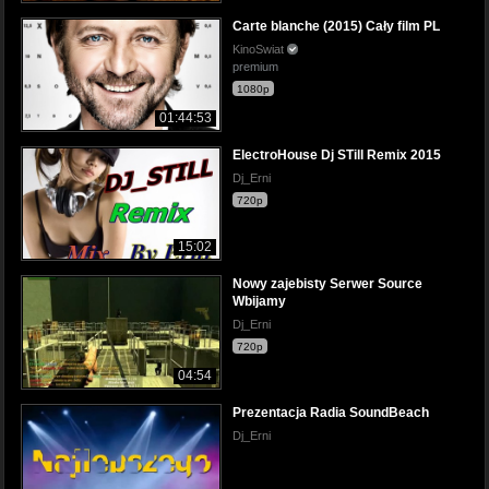
Carte blanche (2015) Cały film PL
KinoSwiat
premium
1080p
01:44:53
ElectroHouse Dj STill Remix 2015
Dj_Erni
720p
15:02
Nowy zajebisty Serwer Source
Wbijamy
Dj_Erni
720p
04:54
Prezentacja Radia SoundBeach
Dj_Erni