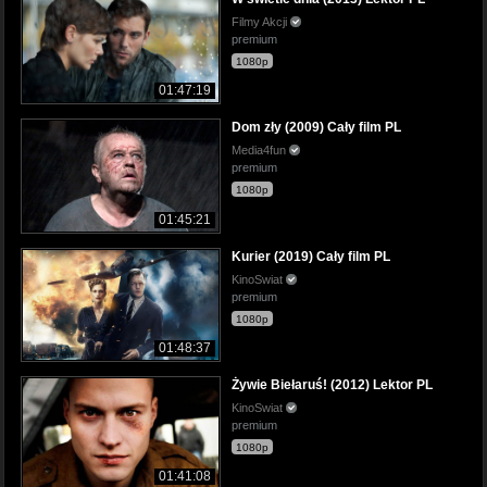
Filmy Akcji
premium
1080p
01:47:19
Dom zły (2009) Cały film PL
Media4fun
premium
1080p
01:45:21
Kurier (2019) Cały film PL
KinoSwiat
premium
1080p
01:48:37
Żywie Biełaruś! (2012) Lektor PL
KinoSwiat
premium
1080p
01:41:08