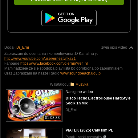
Dodał:
Dj_Erni
zwiń opis video
Zapraszam do oceniania i komentowania :D Kanal na yt
http://www.youtube.com/user/ernestynka21
Fanpage
https://www.facebook.com/djernio?ref=hl
Mam nadzieje ze sie spodoba play lista bd dorobiona bo zapomnialem
Oraz Zapraszam na nasze Radio
www.soundbeach.ugu.pl
W katalogu:
Muzyka
Następne wideo:
Disco Techo ElectroHouse HardStyle
Secik 1h Mix
Dj_Erni
01:03:33
PIĄTEK (2025) Cały film PL
Piątek - serial oryginalny