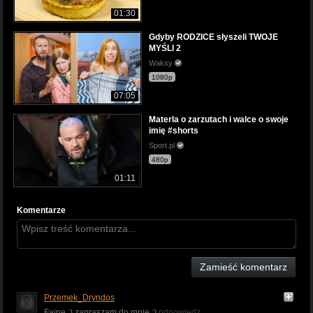
01:30
Gdyby RODZICE słyszeli TWOJE
MYŚLI 2
Waksy
1080p
07:05
Materla o zarzutach i walce o swoje
imię #shorts
Sport.pl
480p
01:11
Komentarze
Zamieść komentarz
Przemek_Dryndos
Fajne :) zapraszam do mnie :)
odpowiedz