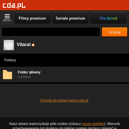
Filmy premium
Seriale premium
Dla dzieci
MENU
szukaj
Vitaral
Foldery
Folder główny
0 plików
Przejdź do pełnej wersji cda.pl
Nasz serwis wykorzystuje pliki cookie (zobacz
naszą politykę
). Warunki
przechowywania lub dostępu do plików cookies możesz zmienić w