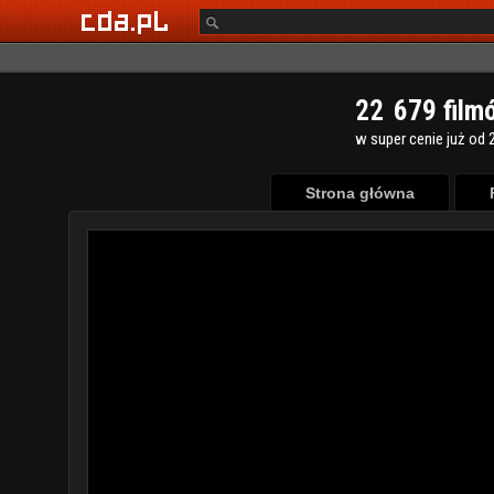
2
2
6
7
9
film
w super cenie już od 2
Strona główna