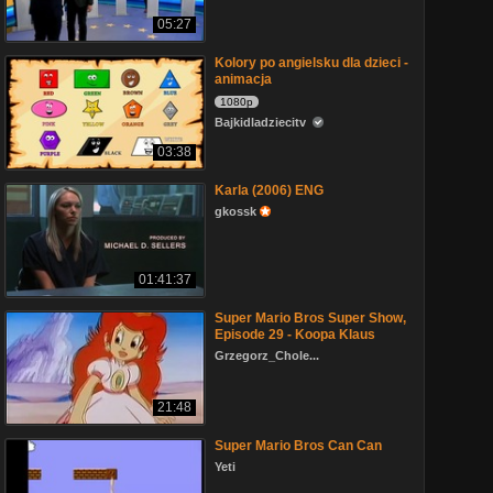
05:27
Kolory po angielsku dla dzieci -
animacja
1080p
Bajkidladziecitv
03:38
Karla (2006) ENG
gkossk
01:41:37
Super Mario Bros Super Show,
Episode 29 - Koopa Klaus
Grzegorz_Chole...
21:48
Super Mario Bros Can Can
Yeti