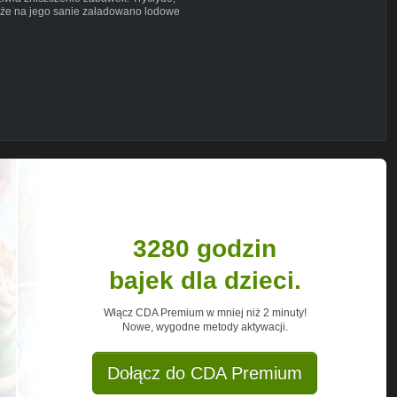
, że na jego sanie załadowano lodowe
ia, że planuje użyć wspomnianych
łaja, co z kolei spowoduje, że wszyscy
nieniu Tryclydea za żart, Koopa Klaus
jaciele przybywają do bardzo
giego do zwrócenia uwagi, że nie przybyli
wiedzialny za nawigację) z zażenowaniem
astępnie czyta pobliski znak, który mówi
je, aby odwiedzili warsztat Świętego
owo przywiózł ich tutaj, ale księżniczka
rodze staje się jednak jasne, że
 prezentów. Księżniczka Muchomor
snowboard. Ropucha chętnie przyjmuje
się nią bawić, nie zadając sobie trudu,
3280 godzin
zachowania Ropuchy.
bajek dla dzieci.
uważają Koopę Klausa w jego latających
zkazuje swojemu Albatosowi, aby rzucił
o udaje się uniknąć krzywdy ze strony
Włącz CDA Premium w mniej niż 2 minuty!
wboardu i denerwuje się, że Koopa Klaus
Nowe, wygodne metody aktywacji.
l, która beszta Ropuchę za to, że nie dba
, że Koopa Klaus jest również w drodze
żniczka Muchomor biorą na siebie
Dołącz do CDA Premium
bardziej zainteresowana ratowaniem