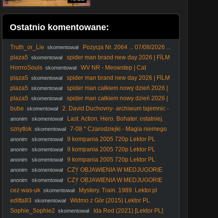
Ostatnio komentowane:
Truth_or_Lie
Pozycja Nr. 2064 ... 07/08/2026 ...
skomentował
english subtitles Only ...
plaza5
spider man brand new day 2026 | FỉLM
skomentował
W OPỉSỉE
HorrroSouls
WV NR - Meowstep | Cat
skomentował
Meowing (Dubstep Remix)
plaza5
spider man brand new day 2026 | FỉLM
skomentował
W OPỉSỉE
plaza5
spider man całkiem nowy dzień 2026 |
skomentował
FỉLM W OPỉSỉE
plaza5
spider man całkiem nowy dzień 2026 |
skomentował
FỉLM W OPỉSỉE
bube
2. David Duchovny- archiwum tajemnic -
skomentował
2. 9.
Last. Action. Hero. Bohater. ostatniej.
anonim
skomentował
akcji. 1993. Lektor.pl
sznytlok
7-08 * Czarodziejki - Magia niemego
skomentował
kina
9 kompania 2005 720p Lektor PL
anonim
skomentował
9 kompania 2005 720p Lektor PL
anonim
skomentował
9 kompania 2005 720p Lektor PL
anonim
skomentował
CZY OBJAWIENIA W MEDJUGORIE
anonim
skomentował
SĄ UZNANE PRZEZ KOŚCIÓŁ? Nie obejrzałeś całego, nie
CZY OBJAWIENIA W MEDJUGORIE
anonim
skomentował
komentuj.
SĄ UZNANE PRZEZ KOŚCIÓŁ? Nie obejrzałeś całego, nie
cez-was-uk
Mystery. Train. 1989. Lektor.pl
skomentował
komentuj.
editta83
Widmo z Gór (2015) Lektor PL
skomentował
Sophie_Sophie2
Ida Red (2021) [Lektor PL]
skomentował