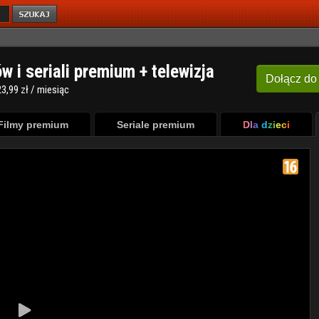
ów i seriali premium + telewizja
Dołącz
do
3,99 zł / miesiąc
Filmy premium
Seriale premium
Dla dzieci