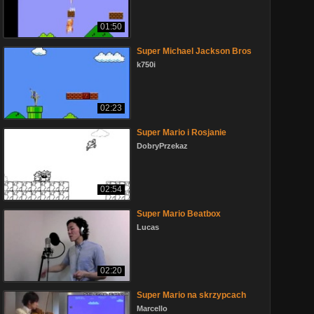
01:50
Super Michael Jackson Bros
k750i
02:23
Super Mario i Rosjanie
DobryPrzekaz
02:54
Super Mario Beatbox
Lucas
02:20
Super Mario na skrzypcach
Marcello