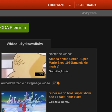
LOGOWANIE
REJESTRACJA
+ dodaj wideo
 CDA Premium
Wideo użytkowników
Następne wideo:
Amada anime Series;Super
Mario Bros 1989[angielskie
napisy]
Godzilla_kontr...
36:24
Autoodtwarzanie następnego wideo
on
Super mario bros super show
odc 1 Ptak! Ptak! 1989
Godzilla_kontr...