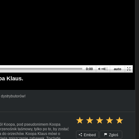
0:00
auto
pa Klaus.
 dystrybutorów!
ról Koopa, pod pseudonimem Koopa
enośnik taśmowy, tylko po to, by zostać
a do orzechów. Koopa Klaus mówi o
Embed
Zgłoś
iwia zniszczenie zabawek. Tryclyde,