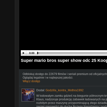
0:00
Super mario bros super show odc 25 Koo
Odblokuj dostęp do 22679 filmów i seriali premium od oficjalnych
Oglądaj legalnie i w najlepszej jakości.
Włącz dostęp
Dodał:
Godzilla_kontra_Mothra1992
W lodowatym zamku gdzieś na biegunie północnym k
Klaus, nadzoruje produkcję zabawek ładowanych na prz
rozbitym przez maszynę przypominającą złego dziadk
swojej nienawiści do ducha Bożego Narodzenia i podz