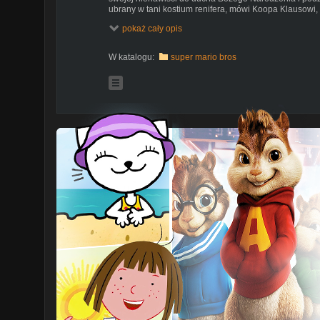
ubrany w tani kostium renifera, mówi Koopa Klausowi
bomby. Zadowolony z wiadomości, Koopa Klaus ujawn
pokaż cały opis
lodowych bomb do zamrożenia warsztatu Świętego Miko
będą mieli wesołeŚwięta Bożego Narodzenia. Po upom
startuje w saniach napędzanych Albatosem.
W katalogu:
super mario bros
Tymczasem Mario (ubrany w tropikalne ubrania) i przy
zaśnieżonego krajobrazu, kopiąc tunel, co skłania Lui
na Hawaje zgodnie z planem, a Toad (który był odpo
przyznał, że zrobili zły zwrot. Księżniczka Toadstool n
im, że są blisko bieguna północnego, więc Toad sugeru
Mikołaja. Mario uważa to za podejrzane i, czy Toad cel
Toadstool zgadza się na to, ponieważ jest Wigilia. Po d
wszystko, o czym Toad może myśleć, to otrzymywanie
postanawia podarować Ropuchom wczesny prezent - 
deskę snowboardową, a następnie natychmiast zaczyna 
aby podziękować księżniczce.
Mario, Luigi i księżniczka wstydzą się samolubnego 
Właśnie wtedy księżniczka Muchomor i Mario Bros. za
saniach powyżej. Widząc grupę Mario, Koopa Klaus ro
na nich Bob-Ombs, zanim przejdzie dalej. Grupie Mari
Bob-Ombs, ale Toad zostaje zrzucony ze swojego sno
mógł go uszkodzić. To denerwuje księżniczkę Toadstoo
o ich bezpieczeństwo. Tymczasem Mario dowiaduje się
do warsztatu Świętego Mikołaja, więc on, Luigi i księ
uratowanie Świętego Mikołaja, chociaż Ropucha jest 
prezentów.