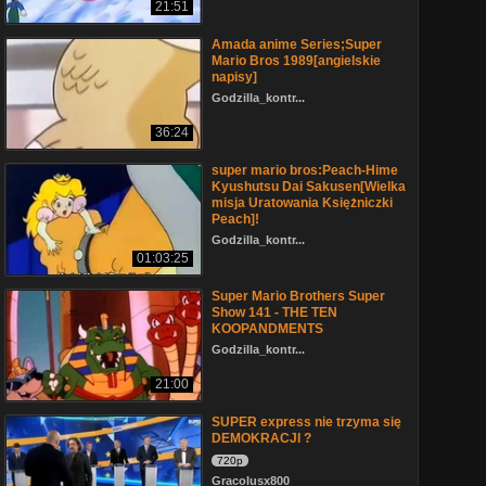
21:51
Amada anime Series;Super
Mario Bros 1989[angielskie
napisy]
Godzilla_kontr...
36:24
super mario bros:Peach-Hime
Kyushutsu Dai Sakusen[Wielka
misja Uratowania Księżniczki
Peach]!
Godzilla_kontr...
01:03:25
Super Mario Brothers Super
Show 141 - THE TEN
KOOPANDMENTS
Godzilla_kontr...
21:00
SUPER express nie trzyma się
DEMOKRACJI ?
720p
Gracolusx800