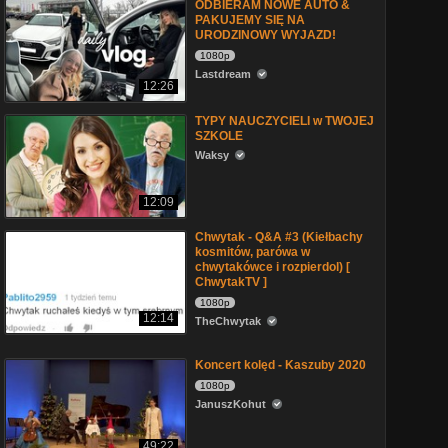
ODBIERAM NOWE AUTO &
PAKUJEMY SIĘ NA
URODZINOWY WYJAZD!
1080p
Lastdream
12:26
TYPY NAUCZYCIELI w TWOJEJ
SZKOLE
Waksy
12:09
Chwytak - Q&A #3 (Kiełbachy
kosmitów, parówa w
chwytakówce i rozpierdol) [
ChwytakTV ]
1080p
12:14
TheChwytak
Koncert kolęd - Kaszuby 2020
1080p
JanuszKohut
49:22