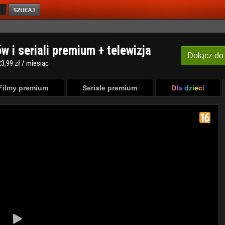
ów i seriali premium + telewizja
Dołącz
do
3,99 zł / miesiąc
Filmy premium
Seriale premium
Dla dzieci