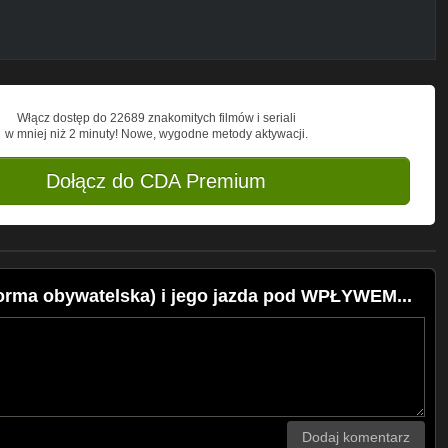
Włącz dostęp do 22689 znakomitych filmów i seriali
w mniej niż 2 minuty! Nowe, wygodne metody aktywacji.
Dołącz do CDA Premium
orma obywatelska) i jego jazda pod WPŁYWEM...
Dodaj komentarz