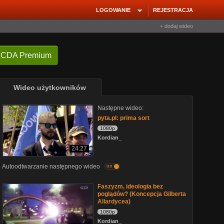
LOGOWANIE
REJESTRACJA
+ dodaj wideo
 CDA Premium
Wideo użytkowników
Następne wideo:
pyta.pl: prima sort
1080p
Kordian_
24:27
Autoodtwarzanie następnego wideo
on
Faszyzm, ideologia bez
poglądów? (Koncepcja Gilberta
Allardycea)
1080p
Kordian_