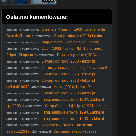
Ostatnio komentowane:
Syrena z Missisipi (1969) La sirène du
anonim
skomentował
Mississipi [1080p]
GrzechuTurbo
Cenny ładunek (2016) Lektor
skomentował
PL
Moja Śmierć - Death of Me (Horror,
anonim
skomentował
2020) [napisy pl]
Duch (1982) [Lektor PL] - Poltergeist
anonim
skomentował
Edgar_Simpson
Prawdziwy strach (2024)
skomentował
Lektor PL
Dźwięk wolności 2023 - lektor pl
anonim
skomentował
Durnie, zobaczcie, na co głosowaliście!
anonim
skomentował
#Nawrocki #Batyr #protestanci #wybory2025 #polityka
Dźwięk wolności 2023 - lektor pl
anonim
skomentował
Dźwięk wolności 2023 - lektor pl
anonim
skomentował
swiatek19942
Matka (2016) Lektor PL
skomentował
Dźwięk wolności 2023 - lektor pl
anonim
skomentował
Trzej. muszkieterowie. 1993. Lektor.pl
anonim
skomentował
spo9983
Gang Olsena daje dyla (1981) Lektor
skomentował
PL
Trzej. muszkieterowie. 1993. Lektor.pl
anonim
skomentował
Trzej. muszkieterowie. 1993. Lektor.pl
anonim
skomentował
Wojownik z równin 1949 lektor
anonim
skomentował
adamto1234a
Opowieści z krypty (1972)
skomentował