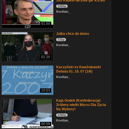
Jaś Kapela ukrywa gw*łcicieli
1080p
Kordian_
01:00
Julka chce do domu
720p
Kordian_
02:20
Kaczyński vs Kwaśniewski
Debata 01. 10. 07 (1/6)
Kordian_
10:03
Kaja Godek (Konfederacja)
Zróbmy wielki Marsz Dla Życia
Na Wybory!
1080p
Kordian_
00:59