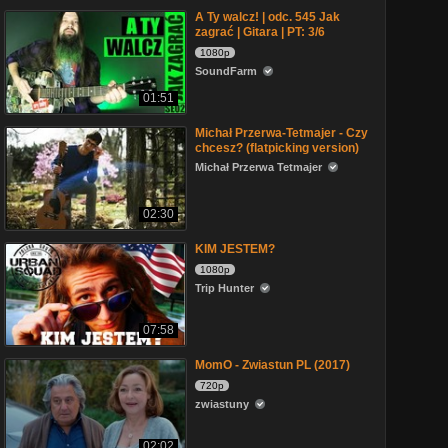
A Ty walcz! | odc. 545 Jak
zagrać | Gitara | PT: 3/6
1080p
SoundFarm
01:51
Michał Przerwa-Tetmajer - Czy
chcesz? (flatpicking version)
Michał Przerwa Tetmajer
02:30
KIM JESTEM?
1080p
Trip Hunter
07:58
MomO - Zwiastun PL (2017)
720p
zwiastuny
02:02