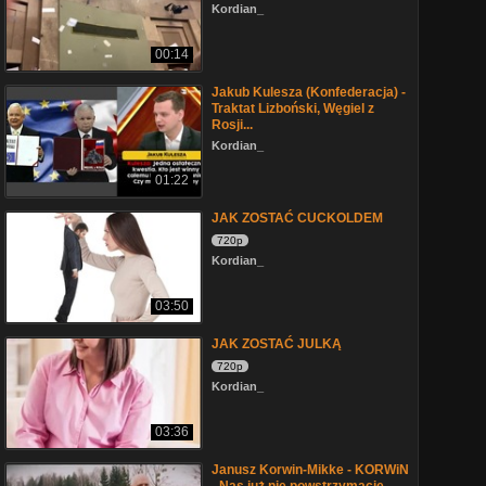
Kordian_
00:14
Jakub Kulesza (Konfederacja) -
Traktat Lizboński, Węgiel z
Rosji...
Kordian_
01:22
JAK ZOSTAĆ CUCKOLDEM
720p
Kordian_
03:50
JAK ZOSTAĆ JULKĄ
720p
Kordian_
03:36
Janusz Korwin-Mikke - KORWiN