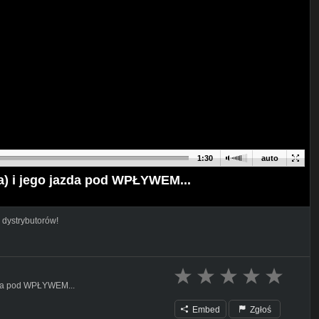
1:30
auto
a) i jego jazda pod WPŁYWEM...
 dystrybutorów!
azda pod WPŁYWEM...
Embed
Zgłoś