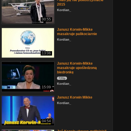
- Nas już nie powstrzymacie
2015
Kordian_
00:55
Janusz Korwin-Mikke
masakruje palikociarnie
Kordian_
13:06
Janusz Korwin-Mikke
masakruje upośledzoną
biedronkę
720p
Kordian_
15:09
Janusz Korwin Mikke
Kordian_
04:54