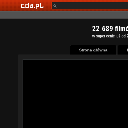
2
2
6
8
9
film
w super cenie już od 2
Strona główna