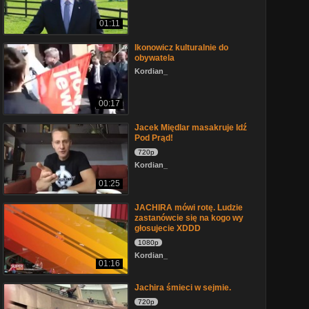
01:11
Ikonowicz kulturalnie do
obywatela
Kordian_
00:17
Jacek Międlar masakruje Idź
Pod Prąd!
720p
Kordian_
01:25
JACHIRA mówi rotę. Ludzie
zastanówcie się na kogo wy
głosujecie XDDD
1080p
Kordian_
01:16
Jachira śmieci w sejmie.
720p