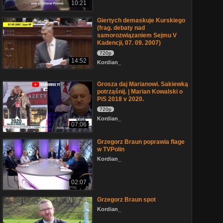
10:21
Giertych demaskuje Kurskiego
(frag. debaty nad
samorozwiązaniem Sejmu V
Kadencji, 07. 09. 2007)
720p
14:52
Kordian_
Grosza daj Marianowi. Sakiewką
potrząśnij. | Marian Kowalski o
PiS 2018 v 2020.
720p
Kordian_
07:06
Grzegorz Braun poprawia flage
w TVPolin
Kordian_
02:07
Grzegorz Braun spot
Kordian_