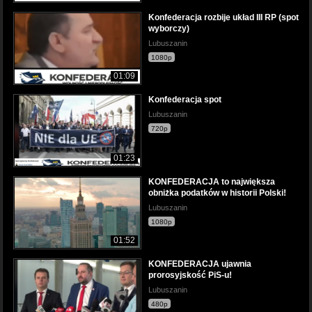
Konfederacja rozbije układ III RP (spot
wyborczy)
Lubuszanin
1080p
01:09
Konfederacja spot
Lubuszanin
720p
01:23
KONFEDERACJA to największa
obniżka podatków w historii Polski!
Lubuszanin
1080p
01:52
KONFEDERACJA ujawnia
prorosyjskość PiS-u!
Lubuszanin
480p