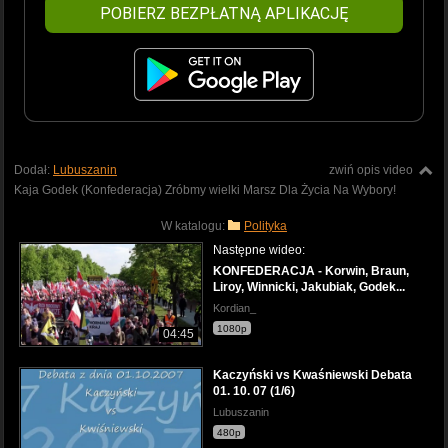
POBIERZ BEZPŁATNĄ APLIKACJĘ
Dodał:
Lubuszanin
zwiń opis video
Kaja Godek (Konfederacja) Zróbmy wielki Marsz Dla Życia Na Wybory!
W katalogu:
Polityka
Następne wideo:
KONFEDERACJA - Korwin, Braun,
Liroy, Winnicki, Jakubiak, Godek...
Kordian_
1080p
04:45
Kaczyński vs Kwaśniewski Debata
01. 10. 07 (1/6)
Lubuszanin
480p