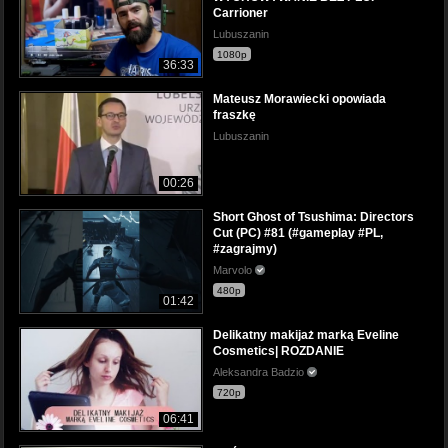
Carrioner
Lubuszanin
1080p
36:33
Mateusz Morawiecki opowiada
fraszkę
Lubuszanin
00:26
Short Ghost of Tsushima: Directors
Cut (PC) #81 (#gameplay #PL,
#zagrajmy)
Marvolo
480p
01:42
Delikatny makijaż marką Eveline
Cosmetics| ROZDANIE
Aleksandra Badzio
720p
06:41