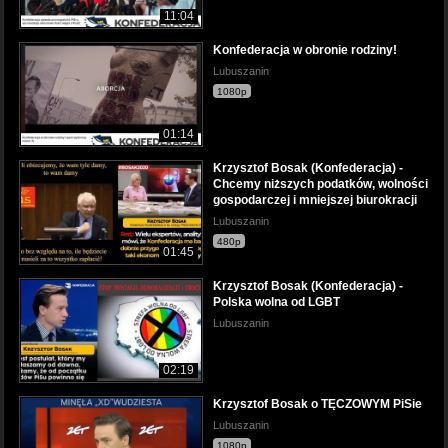
11:04
Konfederacja w obronie rodziny!
Lubuszanin
1080p
01:14
Krzysztof Bosak (Konfederacja) -
Chcemy niższych podatków, wolności
gospodarczej i mniejszej biurokracji
Lubuszanin
480p
01:45
Krzysztof Bosak (Konfederacja) -
Polska wolna od LGBT
Lubuszanin
02:19
Krzysztof Bosak o TĘCZOWYM PiSie
Lubuszanin
1080p