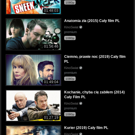
1080p
01:48:03
Anatomia zła (2015) Cały film PL
KinoSwiat
premium
1080p
01:56:46
Ciemno, prawie noc (2019) Cały film
PL
KinoSwiat
premium
1080p
01:49:04
Kochanie, chyba cię zabiłem (2014)
Cały Film PL
KinoSwiat
premium
1080p
01:27:19
Kurier (2019) Cały film PL
KinoSwiat