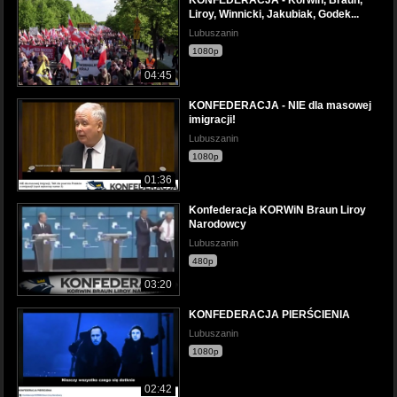
KONFEDERACJA - Korwin, Braun,
Liroy, Winnicki, Jakubiak, Godek...
Lubuszanin
1080p
04:45
KONFEDERACJA - NIE dla masowej
imigracji!
Lubuszanin
1080p
01:36
Konfederacja KORWiN Braun Liroy
Narodowcy
Lubuszanin
480p
03:20
KONFEDERACJA PIERŚCIENIA
Lubuszanin
1080p
02:42