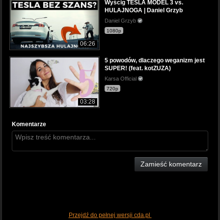
Wyścig TESLA MODEL 3 vs.
HULAJNOGA | Daniel Grzyb
Daniel Grzyb
1080p
06:26
5 powodów, dlaczego weganizm jest
SUPER! (feat. kotZUZA)
Karsa Official
720p
03:28
Komentarze
Zamieść komentarz
Przejdź do pełnej wersji cda.pl