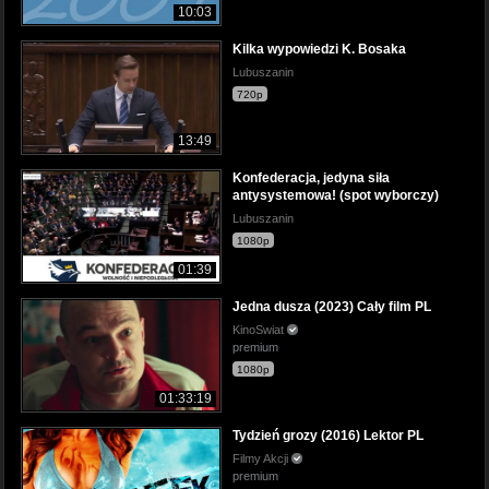
10:03
Kilka wypowiedzi K. Bosaka
Lubuszanin
720p
13:49
Konfederacja, jedyna siła
antysystemowa! (spot wyborczy)
Lubuszanin
1080p
01:39
Jedna dusza (2023) Cały film PL
KinoSwiat
premium
1080p
01:33:19
Tydzień grozy (2016) Lektor PL
Filmy Akcji
premium