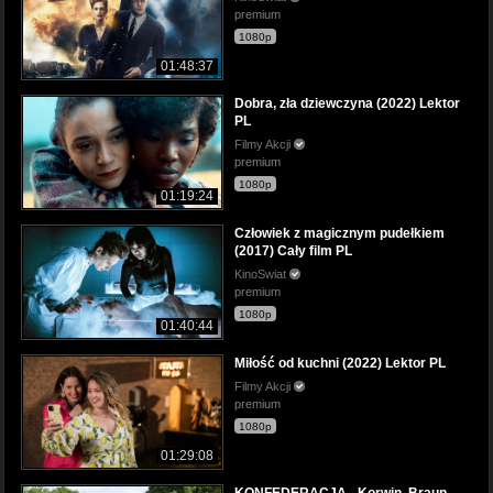
premium
1080p
01:48:37
Dobra, zła dziewczyna (2022) Lektor
PL
Filmy Akcji
premium
1080p
01:19:24
Człowiek z magicznym pudełkiem
(2017) Cały film PL
KinoSwiat
premium
1080p
01:40:44
Miłość od kuchni (2022) Lektor PL
Filmy Akcji
premium
1080p
01:29:08