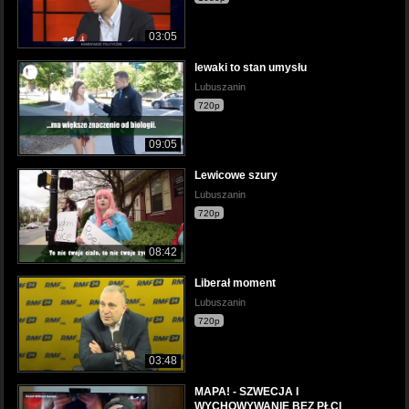
03:05
lewaki to stan umysłu
Lubuszanin
720p
09:05
Lewicowe szury
Lubuszanin
720p
08:42
Liberał moment
Lubuszanin
720p
03:48
MAPA! - SZWECJA I
WYCHOWYWANIE BEZ PŁCI