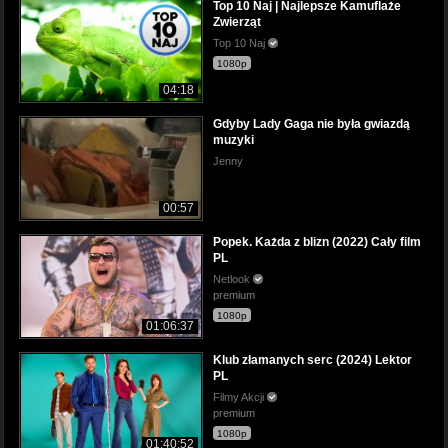
Top 10 Naj | Najlepsze Kamuflaże
Zwierząt
Top 10 Naj
1080p
04:18
Gdyby Lady Gaga nie była gwiazdą
muzyki
Jenny
00:57
Popek. Każda z blizn (2022) Cały film
PL
Netlook
premium
1080p
01:06:37
Klub złamanych serc (2024) Lektor
PL
Filmy Akcji
premium
1080p
01:40:52