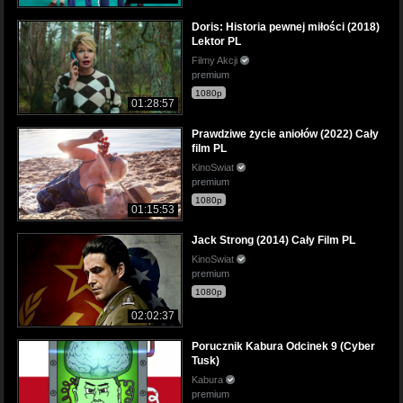
Doris: Historia pewnej miłości (2018)
Lektor PL
Filmy Akcji
premium
1080p
01:28:57
Prawdziwe życie aniołów (2022) Cały
film PL
KinoSwiat
premium
1080p
01:15:53
Jack Strong (2014) Cały Film PL
KinoSwiat
premium
1080p
02:02:37
Porucznik Kabura Odcinek 9 (Cyber
Tusk)
Kabura
premium