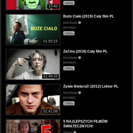
1080p
10:40
Boże Ciało (2019) Cały film PL
KinoSwiat
premium
1080p
01:50:23
Zaćma (2016) Cały film PL
KinoSwiat
premium
1080p
01:49:33
Żywie Biełaruś! (2012) Lektor PL
KinoSwiat
premium
1080p
01:41:08
5 NAJLEPSZYCH FILMÓW
ŚWIĄTECZNYCH!
xFisiel