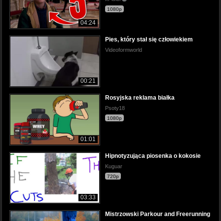
1080p
04:24
Pies, który stał się człowiekiem
Videoformworld
00:21
Rosyjska reklama białka
Psoty18
1080p
01:01
Hipnotyzująca piosenka o kokosie
Kuguar
720p
03:33
Mistrzowski Parkour and Freerunning