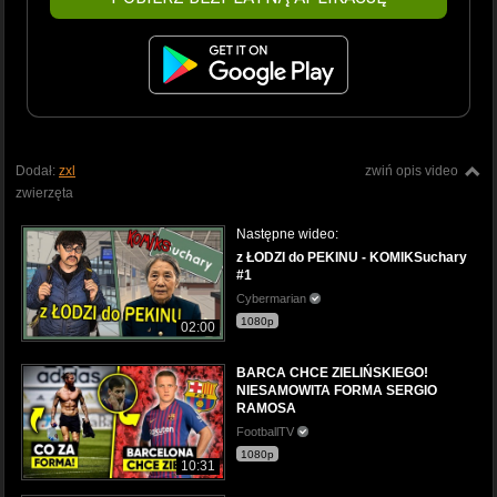
Dodał:
zxl
zwiń opis video
zwierzęta
Następne wideo:
z ŁODZI do PEKINU - KOMIKSuchary
#1
Cybermarian
1080p
02:00
BARCA CHCE ZIELIŃSKIEGO!
NIESAMOWITA FORMA SERGIO
RAMOSA
FootballTV
1080p
10:31