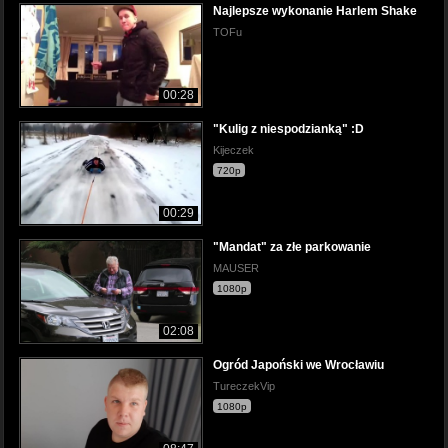
Najlepsze wykonanie Harlem Shake
TOFu
00:28
"Kulig z niespodzianką" :D
Kijeczek
720p
00:29
"Mandat" za złe parkowanie
MAUSER
1080p
02:08
Ogród Japoński we Wrocławiu
TureczekVip
1080p