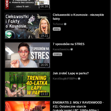
06:38
Ciekawostki o Kosmosie - niezwykłe
fakty
ToTemat
480p
19:21
7 sposobów na STRES
KasiaSawicka
1080p
16:05
Jak zrobić Łapę w parku?
KarolStuglikIFBBPro
13:22
ENIGMATIS 2: MGŁY RAVENWOOD ·
#11: Ostateczne starcie
(zakończenie) | PC 1080p 60fps |