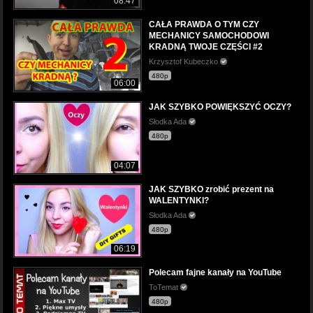
08:47
CAŁA PRAWDA O TYM CZY
MECHANICY SAMOCHODOWI
KRADNĄ TWOJE CZĘŚCI #2
Krzysztof Kubeczko
480p
06:00
JAK SZYBKO POWIĘKSZYĆ OCZY?
Słodka Ada
480p
04:07
JAK SZYBKO zrobić prezent na
WALENTYNKI?
Słodka Ada
480p
06:19
Polecam fajne kanały na YouTube
ToTemat
480p