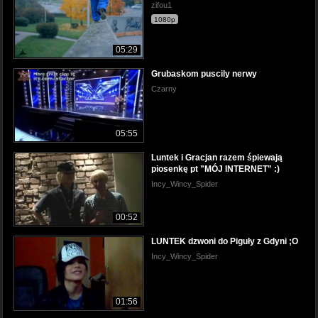
zifou1
1080p
05:29
Grubaskom puscily nerwy
Czarny
05:55
Luntek i Gracjan razem śpiewają
piosenkę pt "MÓJ INTERNET" :)
Incy_Wincy_Spider
00:52
LUNTEK dzwoni do Piguły z Gdyni ;O
Incy_Wincy_Spider
01:56