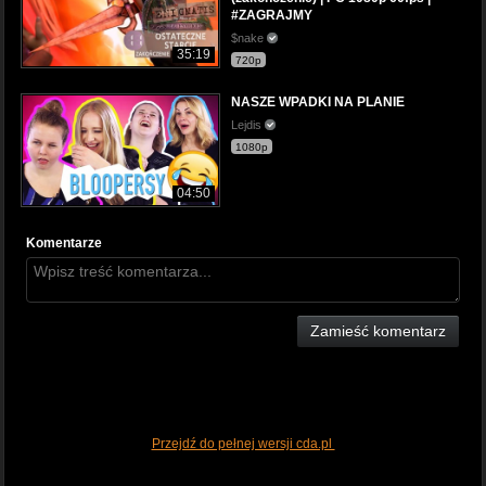
#ZAGRAJMY
$nake
35:19
720p
NASZE WPADKI NA PLANIE
Lejdis
1080p
04:50
Komentarze
Zamieść komentarz
Przejdź do pełnej wersji cda.pl