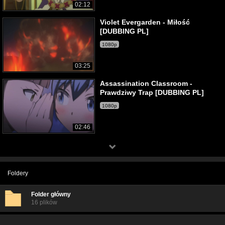
02:12
Violet Evergarden - Miłość
[DUBBING PL]
1080p
03:25
Assassination Classroom -
Prawdziwy Trap [DUBBING PL]
1080p
02:46
Foldery
Folder główny
16 plików