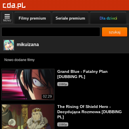
Filmy premium
Seriale premium
Dla dzieci
MENU
szukaj
mikuizana
Nowo dodane filmy
Grand Blue - Fatalny Plan
[DUBBING PL]
1080p
02:29
The Rising Of Shield Hero -
Decydująca Rozmowa [DUBBING
PL]
1080p