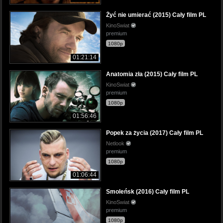
Żyć nie umierać (2015) Cały film PL
KinoSwiat
premium
1080p
01:21:14
Anatomia zła (2015) Cały film PL
KinoSwiat
premium
1080p
01:56:46
Popek za życia (2017) Cały film PL
Netlook
premium
1080p
01:06:44
Smoleńsk (2016) Cały film PL
KinoSwiat
premium
1080p