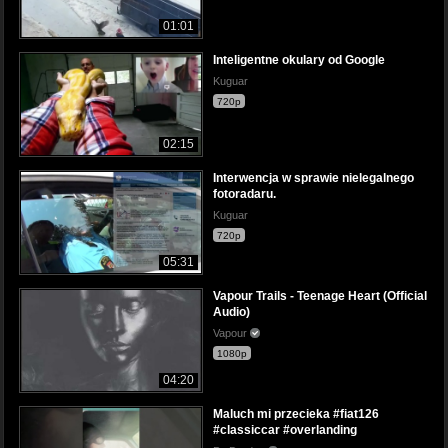
01:01
Inteligentne okulary od Google
Kuguar
720p
02:15
Interwencja w sprawie nielegalnego
fotoradaru.
Kuguar
720p
05:31
Vapour Trails - Teenage Heart (Official
Audio)
Vapour
1080p
04:20
Maluch mi przecieka #fiat126
#classiccar #overlanding