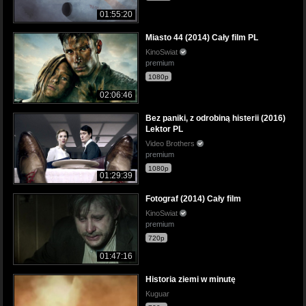
01:55:20
Miasto 44 (2014) Cały film PL
KinoSwiat
premium
1080p
02:06:46
Bez paniki, z odrobiną histerii (2016)
Lektor PL
Video Brothers
premium
1080p
01:29:39
Fotograf (2014) Cały film
KinoSwiat
premium
720p
01:47:16
Historia ziemi w minutę
Kuguar