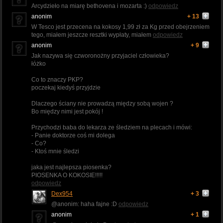
Arcydzieło na miarę bethovena i mozarta :)
odpowiedz
anonim
+ 13
W Tesco jest przecena na kokosy 1,99 zł za Kg przed obejrzeniem
tego, miałem jeszcze resztki wypłaty, miałem
odpowiedz
anonim
+ 9
Jak nazywa się czworonożny przyjaciel człowieka?
łóżko
Co to znaczy PKP?
poczekaj kiedyś przyjdzie
Dlaczego ściany nie prowadzą między sobą wojen ?
Bo między nimi jest pokój !
Przychodzi baba do lekarza ze śledziem na plecach i mówi:
- Panie doktorze coś mi dolega
- Co?
- Ktoś mnie śledzi
jaka jest najlepsza piosenka?
PIOSENKA O KOKOSIE!!!!!
odpowiedz
Dex954
+ 3
@anonim: haha fajne :D
odpowiedz
anonim
+ 1