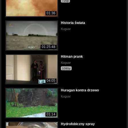
720p
01:36
Historia świata
Kuguar
01:25:48
Hitman prank
Kuguar
1080p
04:05
Huragan kontra drzewo
Kuguar
01:14
Hydrofobiczny spray