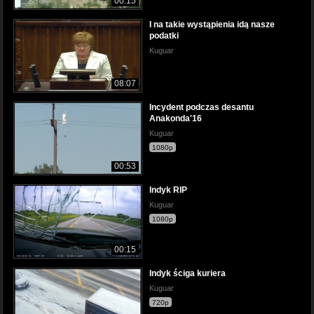
00:15
I na takie wystąpienia idą nasze
podatki
Kuguar
08:07
Incydent podczas desantu
Anakonda'16
Kuguar
1080p
00:53
Indyk RIP
Kuguar
1080p
00:15
Indyk ściga kuriera
Kuguar
720p