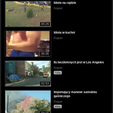
Idiota na rajdzie
Kuguar
00:26
Idiota w kuchni
Kuguar
00:36
Ilu bezdomnych jest w Los Angeles
Kuguar
720p
02:53
Imponujący manewr samolotu
gaśniczego
Kuguar
480p