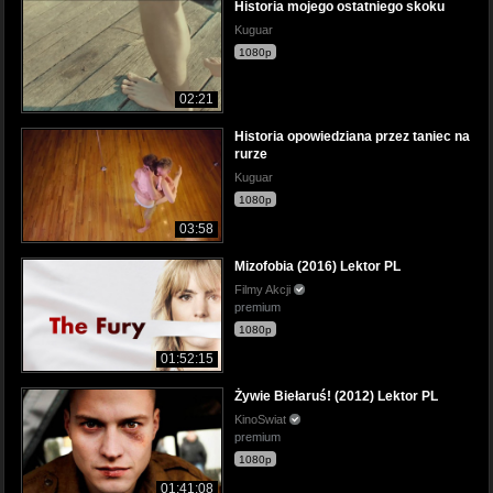
Historia mojego ostatniego skoku
Kuguar
1080p
02:21
Historia opowiedziana przez taniec na
rurze
Kuguar
1080p
03:58
Mizofobia (2016) Lektor PL
Filmy Akcji
premium
1080p
01:52:15
Żywie Biełaruś! (2012) Lektor PL
KinoSwiat
premium
1080p
01:41:08