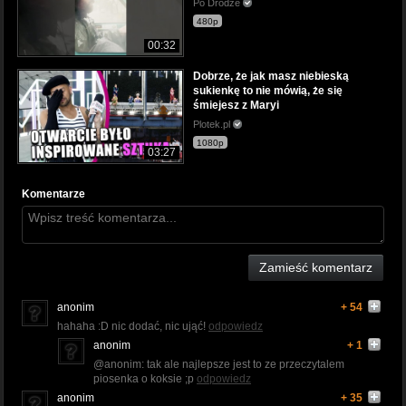
Po Drodze
480p
00:32
Dobrze, że jak masz niebieską
sukienkę to nie mówią, że się
śmiejesz z Maryi
Plotek.pl
1080p
03:27
Komentarze
Zamieść komentarz
anonim
+ 54
hahaha :D nic dodać, nic ująć!
odpowiedz
anonim
+ 1
@anonim: tak ale najlepsze jest to ze przeczytalem
piosenka o koksie ;p
odpowiedz
anonim
+ 35