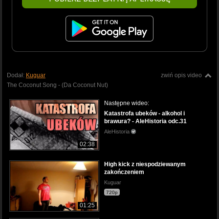
Dodał:
Kuguar
zwiń opis video
The Coconut Song - (Da Coconut Nut)
Następne wideo:
Katastrofa ubeków - alkohol i
brawura? - AleHistoria odc.31
AleHistoria
02:38
High kick z niespodziewanym
zakończeniem
Kuguar
720p
01:25