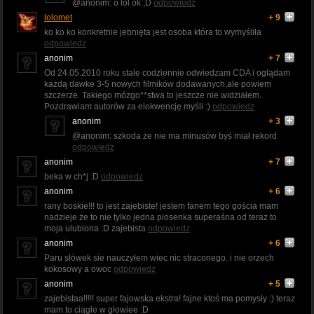
@anonim: o lol ok ;D
odpowiedz
lolomet
+ 9
ko ko ko konkretnie jebnięta jest osoba która to wymyśliła
odpowiedz
anonim
+ 7
Od 24.05.2010 roku stale codziennie odwiedzam CDA i oglądam
każdą dawke 3-5 nowych filmików dodawanych,ale powiem
szczerze. Takiego mózgo**stwa to jeszcze nie widziałem.
Pozdrawiam autorów za elokwencję myśli :)
odpowiedz
anonim
+ 3
@anonim: szkoda że nie ma minusów byś miał rekord
odpowiedz
anonim
+ 7
beka w ch*j :D
odpowiedz
anonim
+ 6
rany boskie!!! to jest zajebiste! jestem fanem tego gościa mam
nadzieje że to nie tylko jedna piosenka superaśna od teraz to
moja ulubiona :D zajebista
odpowiedz
anonim
+ 6
Paru słówek sie nauczyłem wiec nic straconego. i nie orzech
kokosowy a owoc
odpowiedz
anonim
+ 5
zajebistaa!!!!! super fajowska ekstra! fajne ktoś ma pomysły :) teraz
mam to ciągle w głowiee :D