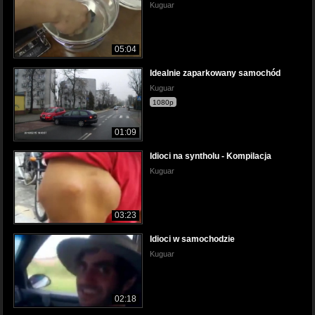
Kuguar
05:04
Idealnie zaparkowany samochód
Kuguar
1080p
01:09
Idioci na syntholu - Kompilacja
Kuguar
03:23
Idioci w samochodzie
Kuguar
02:18