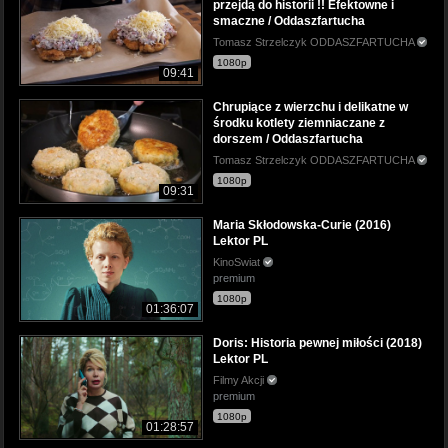
przejdą do historii !! Efektowne i
smaczne / Oddaszfartucha
Tomasz Strzelczyk ODDASZFARTUCHA
1080p
09:41
Chrupiące z wierzchu i delikatne w
środku kotlety ziemniaczane z
dorszem / Oddaszfartucha
Tomasz Strzelczyk ODDASZFARTUCHA
1080p
09:31
Maria Skłodowska-Curie (2016)
Lektor PL
KinoSwiat
premium
1080p
01:36:07
Doris: Historia pewnej miłości (2018)
Lektor PL
Filmy Akcji
premium
1080p
01:28:57