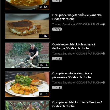
1080p
09:55
Chrupiące wegetariańskie kanapki /
Oddaszfartucha
Tomasz Strzelczyk ODDASZFARTUCHA
1080p
10:02
Ogniskowe chlebki chrupiące i
delikatne / Oddaszfartucha
Tomasz Strzelczyk ODDASZFARTUCHA
1080p
07:14
Chrupiące młode ziemniaki z
piekarnika / Oddaszfartucha
Tomasz Strzelczyk ODDASZFARTUCHA
1080p
08:15
Chrupiące chlebki z pieca Tandoor /
Oddaszfartucha