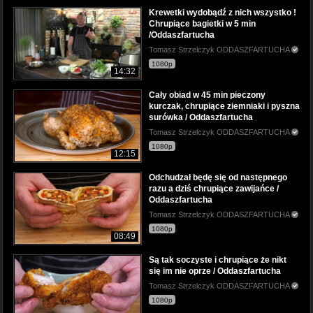
Krewetki wydobądź z nich wszystko !
Chrupiące bagietki w 5 min
/Oddaszfartucha
Tomasz Strzelczyk ODDASZFARTUCHA
1080p
14:32
Cały obiad w 45 min pieczony
kurczak, chrupiące ziemniaki i pyszna
surówka / Oddaszfartucha
Tomasz Strzelczyk ODDASZFARTUCHA
1080p
12:15
Odchudzał będę się od następnego
razu a dziś chrupiące zawijańce /
Oddaszfartucha
Tomasz Strzelczyk ODDASZFARTUCHA
1080p
08:49
Są tak soczyste i chrupiące że nikt
się im nie oprze / Oddaszfartucha
Tomasz Strzelczyk ODDASZFARTUCHA
1080p