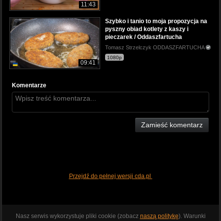
11:43
Szybko i tanio to moja propozycja na
pyszny obiad kotlety z kaszy i
pieczarek / Oddaszfartucha
Tomasz Strzelczyk ODDASZFARTUCHA
1080p
09:41
Komentarze
Zamieść komentarz
Przejdź do pełnej wersji cda.pl
Nasz serwis wykorzystuje pliki cookie (zobacz
naszą politykę
). Warunki