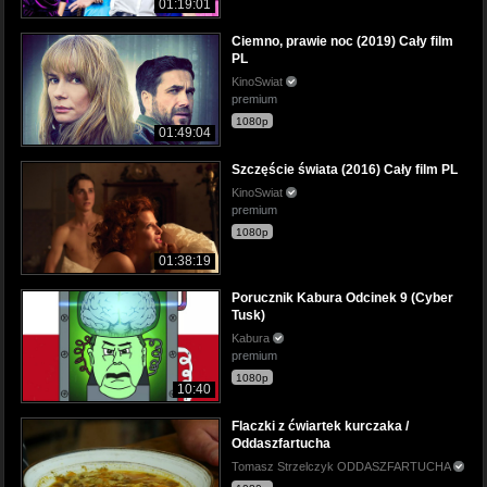
01:19:01
Ciemno, prawie noc (2019) Cały film
PL
KinoSwiat
premium
1080p
01:49:04
Szczęście świata (2016) Cały film PL
KinoSwiat
premium
1080p
01:38:19
Porucznik Kabura Odcinek 9 (Cyber
Tusk)
Kabura
premium
1080p
10:40
Flaczki z ćwiartek kurczaka /
Oddaszfartucha
Tomasz Strzelczyk ODDASZFARTUCHA