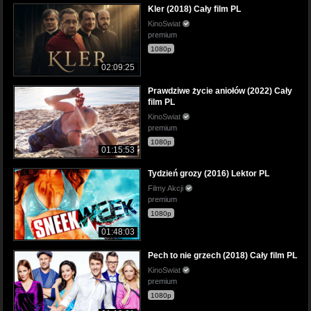
Kler (2018) Cały film PL
KinoSwiat
premium
1080p
02:09:25
Prawdziwe życie aniołów (2022) Cały
film PL
KinoSwiat
premium
1080p
01:15:53
Tydzień grozy (2016) Lektor PL
Filmy Akcji
premium
1080p
01:48:03
Pech to nie grzech (2018) Cały film PL
KinoSwiat
premium
1080p