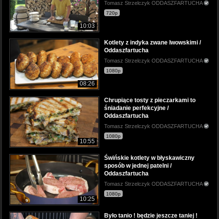
Tomasz Strzelczyk ODDASZFARTUCHA
720p
10:03
Kotlety z indyka zwane lwowskimi /
Oddaszfartucha
Tomasz Strzelczyk ODDASZFARTUCHA
1080p
08:26
Chrupiące tosty z pieczarkami to
śniadanie perfekcyjne /
Oddaszfartucha
Tomasz Strzelczyk ODDASZFARTUCHA
1080p
10:55
Świńskie kotlety w błyskawiczny
sposób w jednej patelni /
Oddaszfartucha
Tomasz Strzelczyk ODDASZFARTUCHA
1080p
10:25
Było tanio ! będzie jeszcze taniej !