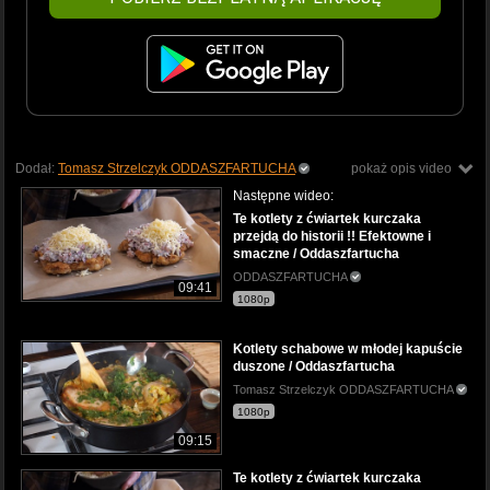
Dodał:
Tomasz Strzelczyk ODDASZFARTUCHA
pokaż opis video
Następne wideo:
Te kotlety z ćwiartek kurczaka
przejdą do historii !! Efektowne i
smaczne / Oddaszfartucha
ODDASZFARTUCHA
09:41
1080p
Kotlety schabowe w młodej kapuście
duszone / Oddaszfartucha
Tomasz Strzelczyk ODDASZFARTUCHA
1080p
09:15
Te kotlety z ćwiartek kurczaka