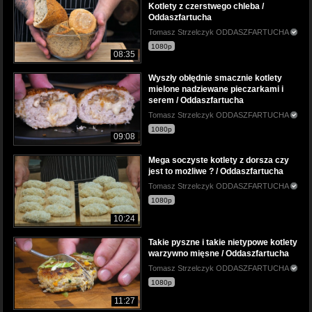
Kotlety z czerstwego chleba /
Oddaszfartucha
Tomasz Strzelczyk ODDASZFARTUCHA
1080p
08:35
Wyszły obłędnie smacznie kotlety
mielone nadziewane pieczarkami i
serem / Oddaszfartucha
Tomasz Strzelczyk ODDASZFARTUCHA
1080p
09:08
Mega soczyste kotlety z dorsza czy
jest to możliwe ? / Oddaszfartucha
Tomasz Strzelczyk ODDASZFARTUCHA
1080p
10:24
Takie pyszne i takie nietypowe kotlety
warzywno mięsne / Oddaszfartucha
Tomasz Strzelczyk ODDASZFARTUCHA
1080p
11:27