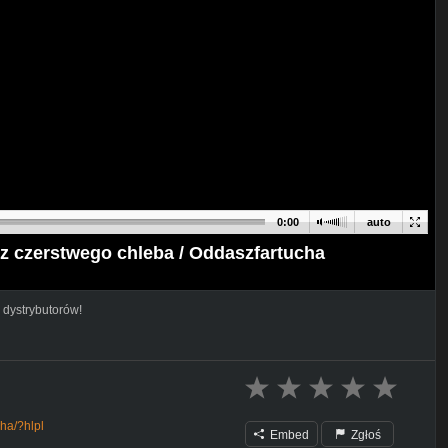
0:00
auto
ty z czerstwego chleba / Oddaszfartucha
 dystrybutorów!
ha/?hlpl
Embed
Zgłoś