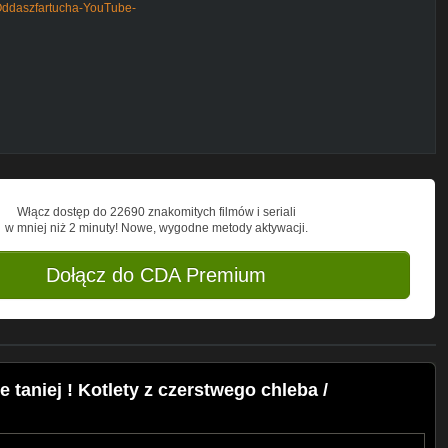
Oddaszfartucha-YouTube-
el/UCHnTiRefXHNhLfr-vEF7ZLQ/join
Włącz dostęp do 22690 znakomitych filmów i seriali
w mniej niż 2 minuty! Nowe, wygodne metody aktywacji.
Dołącz do CDA Premium
 taniej ! Kotlety z czerstwego chleba /