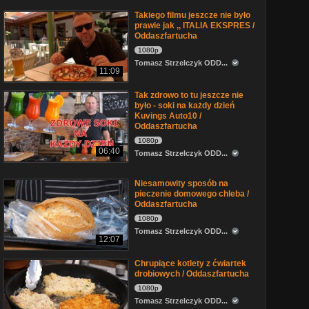
Takiego filmu jeszcze nie było
prawie jak ,, ITALIA EKSPRES /
Oddaszfartucha
1080p
Tomasz Strzelczyk ODD...
11:09
Tak zdrowo to tu jeszcze nie
było - soki na każdy dzień
Kuvings Auto10 /
Oddaszfartucha
1080p
06:40
Tomasz Strzelczyk ODD...
Niesamowity sposób na
pieczenie domowego chleba /
Oddaszfartucha
1080p
Tomasz Strzelczyk ODD...
12:07
Chrupiące kotlety z ćwiartek
drobiowych / Oddaszfartucha
1080p
Tomasz Strzelczyk ODD...