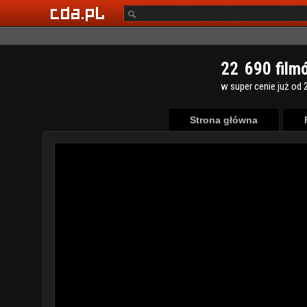
2
2
6
9
0
film
w super cenie już od 2
Strona główna