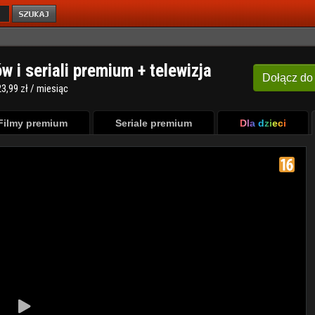
ów i seriali premium + telewizja
Dołącz
do
3,99 zł / miesiąc
Filmy premium
Seriale premium
Dla dzieci