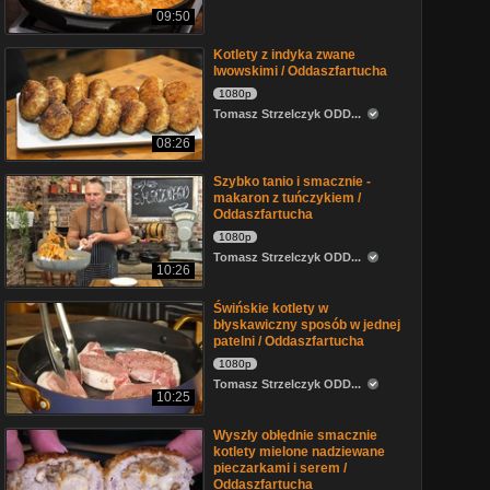
09:50
Kotlety z indyka zwane
lwowskimi / Oddaszfartucha
1080p
Tomasz Strzelczyk ODD...
08:26
Szybko tanio i smacznie -
makaron z tuńczykiem /
Oddaszfartucha
1080p
Tomasz Strzelczyk ODD...
10:26
Świńskie kotlety w
błyskawiczny sposób w jednej
patelni / Oddaszfartucha
1080p
Tomasz Strzelczyk ODD...
10:25
Wyszły obłędnie smacznie
kotlety mielone nadziewane
pieczarkami i serem /
Oddaszfartucha