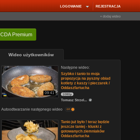
LOGOWANIE
REJESTRACJA
+ dodaj wideo
 CDA Premium
Wideo użytkowników
Następne wideo:
Szybko i tanio to moja
propozycja na pyszny obiad
kotlety z kaszy i pieczarek /
Oddaszfartucha
09:41
1080p
Tomasz Strzel...
Autoodtwarzanie następnego wideo
on
Tanio już było ! teraz będzie
jeszcze taniej - kluski z
gotowanych ziemniaków
Oddaszfartucha