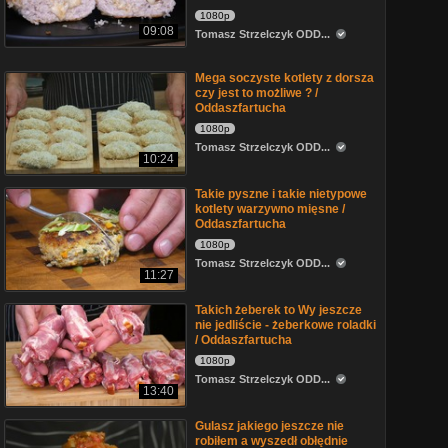
1080p
09:08
Tomasz Strzelczyk ODD...
Mega soczyste kotlety z dorsza
czy jest to możliwe ? /
Oddaszfartucha
1080p
Tomasz Strzelczyk ODD...
10:24
Takie pyszne i takie nietypowe
kotlety warzywno mięsne /
Oddaszfartucha
1080p
Tomasz Strzelczyk ODD...
11:27
Takich żeberek to Wy jeszcze
nie jedliście - żeberkowe roladki
/ Oddaszfartucha
1080p
Tomasz Strzelczyk ODD...
13:40
Gulasz jakiego jeszcze nie
robiłem a wyszedł obłędnie