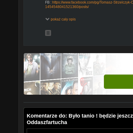
FB :
https://www.facebook.com/pg/Tomasz-Strzelczyk-
1454548041521360/posts/
WSPARCIE KANAŁU
https://www.youtube.com/chann
pokaż cały opis
https://www.cda.pl/ODDASZFARTUCHA/vfilm
składniki:
500 g czerstwego chleba
400ml mleka
2 cebule
1 jajko
1 ząbek czosnku
zielenina
sól, pieprz do smaku
Komentarze do: Było tanio ! będzie jeszcze
Oddaszfartucha