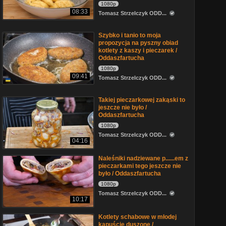
1080p
08:33
Tomasz Strzelczyk ODD...
Szybko i tanio to moja
propozycja na pyszny obiad
kotlety z kaszy i pieczarek /
Oddaszfartucha
1080p
09:41
Tomasz Strzelczyk ODD...
Takiej pieczarkowej zakąski to
jeszcze nie było /
Oddaszfartucha
1080p
Tomasz Strzelczyk ODD...
04:16
Naleśniki nadziewane p......em z
pieczarkami tego jeszcze nie
było / Oddaszfartucha
1080p
Tomasz Strzelczyk ODD...
10:17
Kotlety schabowe w młodej
kapuście duszone /