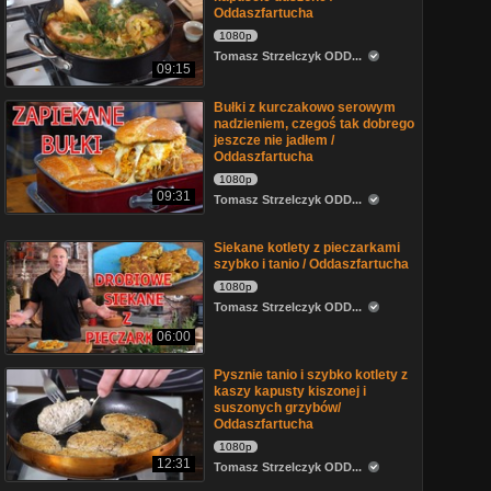
Oddaszfartucha
1080p
Tomasz Strzelczyk ODD...
09:15
Bułki z kurczakowo serowym
nadzieniem, czegoś tak dobrego
jeszcze nie jadłem /
Oddaszfartucha
1080p
09:31
Tomasz Strzelczyk ODD...
Siekane kotlety z pieczarkami
szybko i tanio / Oddaszfartucha
1080p
Tomasz Strzelczyk ODD...
06:00
Pysznie tanio i szybko kotlety z
kaszy kapusty kiszonej i
suszonych grzybów/
Oddaszfartucha
1080p
12:31
Tomasz Strzelczyk ODD...