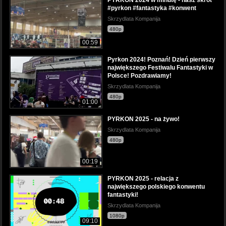
#pyrkon #fantastyka #konwent
Skrzydlata Kompanija
480p
00:59
Pyrkon 2024! Poznań! Dzień pierwszy
największego Festiwalu Fantastyki w
Polsce! Pozdrawiamy!
Skrzydlata Kompanija
480p
01:00
PYRKON 2025 - na żywo!
Skrzydlata Kompanija
480p
00:19
PYRKON 2025 - relacja z
największego polskiego konwentu
fantastyki!
Skrzydlata Kompanija
1080p
09:10