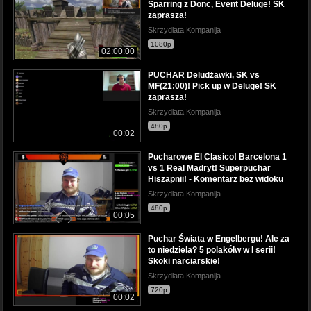
Sparring z Donc, Event Deluge! SK
zaprasza!
Skrzydlata Kompanija
1080p
02:00:00
PUCHAR Deludżawki, SK vs
MF(21:00)! Pick up w Deluge! SK
zaprasza!
Skrzydlata Kompanija
480p
00:02
Pucharowe El Clasico! Barcelona 1
vs 1 Real Madryt! Superpuchar
Hiszapnii! - Komentarz bez widoku
Skrzydlata Kompanija
480p
00:05
Puchar Świata w Engelbergu! Ale za
to niedziela? 5 polakółw w I serii!
Skoki narciarskie!
Skrzydlata Kompanija
720p
00:02