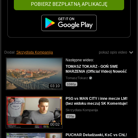
POBIERZ BEZPŁATNĄ APLIKACJĘ
Dodał:
Skrzydlata Kompanija
pokaż opis video
Następne wideo:
TOMASZ TOKARZ - GOŃ SWE
MARZENIA (Official Video) Nowość
TomaszTokarz
1080p
03:10
PSG vs MAN CITY i inne mecze LM!
(bez widoku meczu) SK Komentuje!
Skrzydlata Kompanija
720p
00:02
PUCHAR Deludżawki, KsC vs ChL!