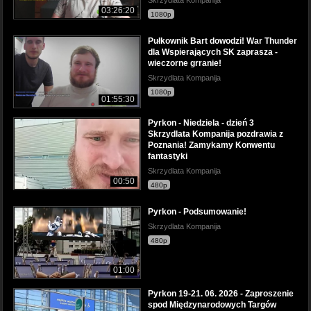
03:26:20
1080p
Pułkownik Bart dowodzi! War Thunder
dla Wspierających SK zaprasza -
wieczorne grranie!
Skrzydlata Kompanija
1080p
01:55:30
Pyrkon - Niedziela - dzień 3
Skrzydlata Kompanija pozdrawia z
Poznania! Zamykamy Konwentu
fantastyki
Skrzydlata Kompanija
00:50
480p
Pyrkon - Podsumowanie!
Skrzydlata Kompanija
480p
01:00
Pyrkon 19-21. 06. 2026 - Zaproszenie
spod Międzynarodowych Targów