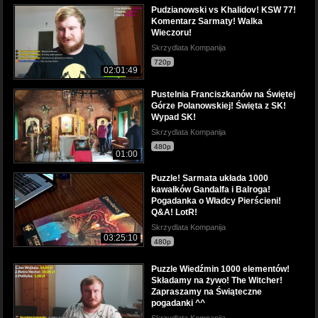
Pudzianowski vs Khalidov! KSW 77!
Komentarz Sarmaty! Walka
Wieczoru!
Skrzydlata Kompanija
720p
02:01:49
Pustelnia Franciszkanów na Świętej
Górze Polanowskiej! Święta z SK!
Wypad SK!
Skrzydlata Kompanija
480p
01:00
Puzzle! Sarmata układa 1000
kawałków Gandalfa i Balroga!
Pogadanka o Władcy Pierścieni!
Q&A! LotR!
Skrzydlata Kompanija
03:25:10
480p
Puzzle Wiedźmin 1000 elementów!
Składamy na żywo! The Witcher!
Zapraszamy na Świąteczne
pogadanki ^^
Skrzydlata Kompanija