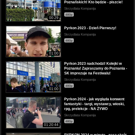
Poznańskich! Kto będzie - piszcie!
Skrzydlata Kompanija
480p
00:29
Pyrkon 2023 - Dzień Pierwszy!
Skrzydlata Kompanija
480p
01:00
Pyrkon 2023 nadchodzi! Kolejki w
Poznaniu! Zapraszamy do Poznania -
SK imprezuje na Festiwalu!
Skrzydlata Kompanija
480p
01:00
Pyrkon 2024 - jak wygląda konwent
fantastyki - targi, wystawcy, wioski,
rpg, prelekcje - NA ŻYWO
Skrzydlata Kompanija
480p
01:20:44
PYRKON 2024 w minutę - nasz skrót