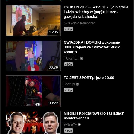
PYRKON 2025 - Serial 1670, a historia
i wizja szlachty w (pop)kulturze -
gawęda szlachecka.
Skrzydlata Kompanija
480p
46:05
GWIAZDKA I BOMBKI wykonanie
Julia Krajewska / Pszezter Studio
#shorts
HUKzHUT
480p
00:39
TO JEST SPORT.pl już o 20:00
Sport.pl
480p
00:22
Międlar i Korczarowski o sąsiadach
banderowcach
eMisjaTv
480p