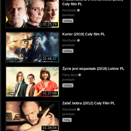
Cały film PL
KinoSwiat
premium
1080p
01:25:29
Kurier (2019) Cały film PL
KinoSwiat
premium
1080p
01:48:37
Życie jest wspaniałe (2018) Lektor PL
Filmy Akcji
premium
1080p
01:37:09
Zabić bobra (2012) Cały Film PL
KinoSwiat
premium
720p
01:38:04