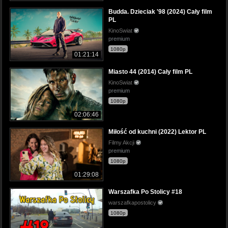
Budda. Dzieciak '98 (2024) Cały film
PL
KinoSwiat
premium
1080p
01:21:14
Miasto 44 (2014) Cały film PL
KinoSwiat
premium
1080p
02:06:46
Miłość od kuchni (2022) Lektor PL
Filmy Akcji
premium
1080p
01:29:08
Warszafka Po Stolicy #18
warszafkapostolicy
1080p