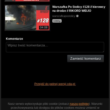
Warszafka Po Stolicy #128 // kierowcy
na drodze // RIKORD WIDJO
warszafkapostolicy
1080p
04:08
Komentarze
Zamieść komentarz
Przejdź do pełnej wersji cda.pl
Nasz serwis wykorzystuje pliki cookie (zobacz
naszą politykę
). Warunki
przechowywania lub dostępu do plików cookies możesz zmienić w