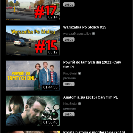
1080p
02:14
Warszafka Po Stolicy #15
warszafkapostolicy
1080p
03:12
Powrót do tamtych dni (2021) Cały
film PL
KinoSwiat
premium
1080p
01:44:55
Anatomia zła (2015) Cały film PL
KinoSwiat
premium
1080p
01:56:46
Prosta historia o morderstwie (2016)