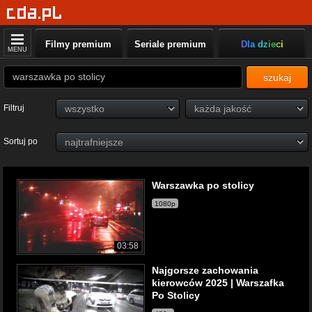
Filmy premium
Seriale premium
Dla dzieci
MENU
szukaj
Filtruj
Sortuj po
Warszawka po stolicy
1080p
03:58
Najgorsze zachowania
kierowców 2025 | Warszafka
Po Stolicy