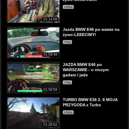
1080p
01:14:08
Jazda BMW E46 po wawie na
żywo-LEEECIMY!
720p
01:59:48
JAZDA BMW E46 po
WARSZAWIE - o niczym
gadam i jade
720p
01:58:59
TURBO BMW E36 2. 8 MOJA
PRZYGODA z Turbo
1080p
01:28:52