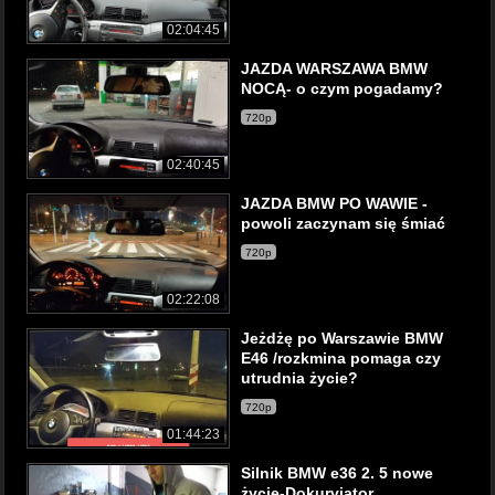
02:04:45
JAZDA WARSZAWA BMW
NOCĄ- o czym pogadamy?
720p
02:40:45
JAZDA BMW PO WAWIE -
powoli zaczynam się śmiać
720p
02:22:08
Jeżdżę po Warszawie BMW
E46 /rozkmina pomaga czy
utrudnia życie?
720p
01:44:23
Silnik BMW e36 2. 5 nowe
życie-Dokurviator