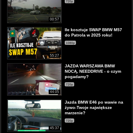
720p
00:57
Ile kosztuje SWAP BMW M57
do Patrola w 2025 roku!
1080p
55:27
JAZDA WARSZAWA BMW
NOCĄ, NEEDDRIVE - o czym
pogadamy?
720p
44:05
Jazda BMW E46 po wawie na
żywo-Twoje największe
marzenie?
720p
45:37