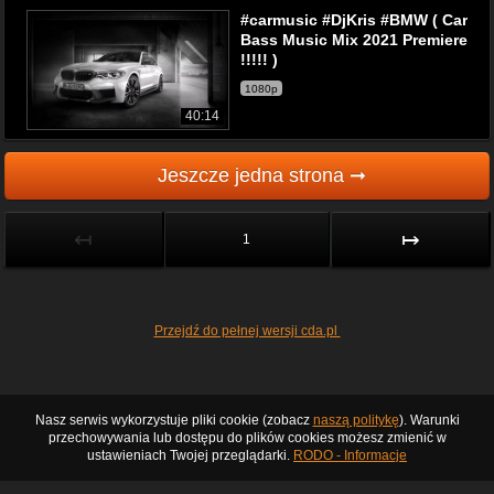
#carmusic #DjKris #BMW ( Car
Bass Music Mix 2021 Premiere
!!!!! )
1080p
40:14
Jeszcze jedna strona ➞
↤
↦
1
Przejdź do pełnej wersji cda.pl
Nasz serwis wykorzystuje pliki cookie (zobacz
naszą politykę
). Warunki
przechowywania lub dostępu do plików cookies możesz zmienić w
ustawieniach Twojej przeglądarki.
RODO - Informacje