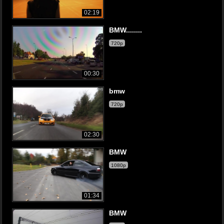
02:19
BMW........
720p
00:30
bmw
720p
02:30
BMW
1080p
01:34
BMW