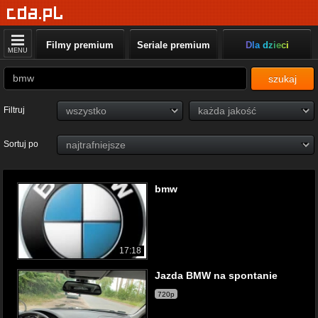
Filmy premium
Seriale premium
Dla dzieci
MENU
szukaj
Filtruj
Sortuj po
bmw
17:18
Jazda BMW na spontanie
720p