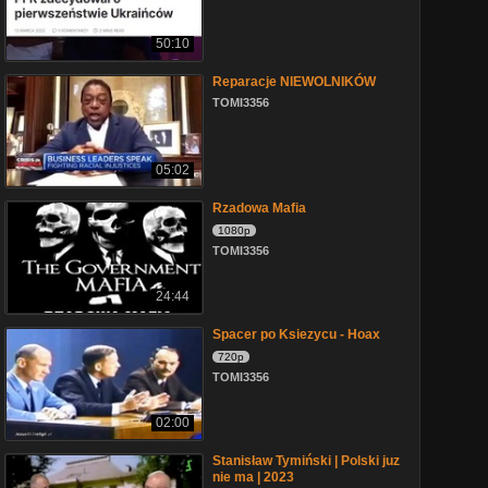
50:10
Reparacje NIEWOLNIKÓW
TOMI3356
05:02
Rzadowa Mafia
1080p
TOMI3356
24:44
Spacer po Ksiezycu - Hoax
720p
TOMI3356
02:00
Stanisław Tymiński | Polski juz
nie ma | 2023