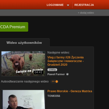
LOGOWANIE
REJESTRACJA
+ dodaj wideo
 CDA Premium
Wideo użytkowników
Następne wideo:
Vlog z farmy #26 Życzenia
świąteczne i noworoczne -
Grudzień 2020
1080p
04:41
Paweł Farmer
Autoodtwarzanie następnego wideo
on
Prawo Morskie - Geneza Matrixa
TOMI3356