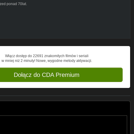
zed ponad 70lat.
ALNE nad prawem stanowionym (prawo
na swoją ostatnią prostą ?
Włącz dostęp do 22691 znakomitych filmów i seriali
w mniej niż 2 minuty! Nowe, wygodne metody aktywacji.
Dołącz do CDA Premium