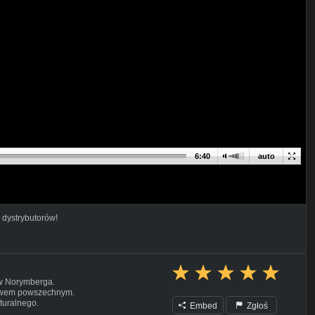
6:40
auto
 dystrybutorów!
 w Norymberga.
rawem powszechnym.
turalnego.
Embed
Zgłoś