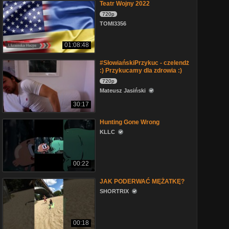
Teatr Wojny 2022
720p
TOMI3356
01:08:48
#SłowiańskiPrzykuc - czelendż
:) Przykucamy dla zdrowia :)
720p
Mateusz Jasiński
30:17
Hunting Gone Wrong
KLLC
00:22
JAK PODERWAĆ MĘŻATKĘ?
SHORTRIX
00:18