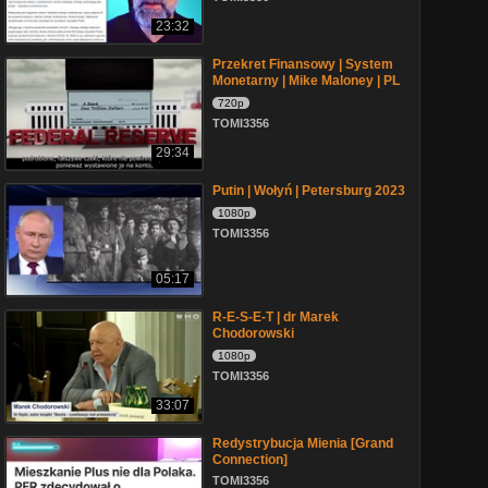
23:32
Przekret Finansowy | System
Monetarny | Mike Maloney | PL
720p
TOMI3356
29:34
Putin | Wołyń | Petersburg 2023
1080p
TOMI3356
05:17
R-E-S-E-T | dr Marek
Chodorowski
1080p
TOMI3356
33:07
Redystrybucja Mienia [Grand
Connection]
TOMI3356