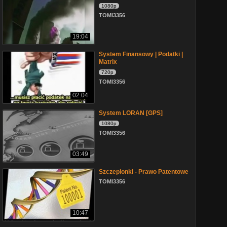
1080p
TOMI3356
19:04
System Finansowy | Podatki |
Matrix
720p
TOMI3356
02:04
System LORAN [GPS]
1080p
TOMI3356
03:49
Szczepionki - Prawo Patentowe
TOMI3356
10:47