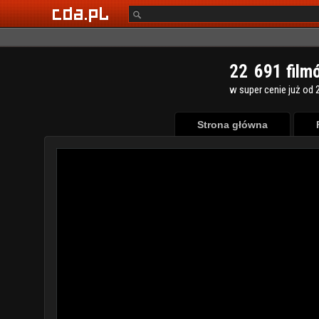
2
2
6
9
1
film
w super cenie już od 2
Strona główna