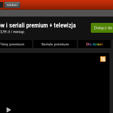
ów i seriali premium + telewizja
Dołącz
do
3,99 zł / miesiąc
Filmy premium
Seriale premium
Dla dzieci