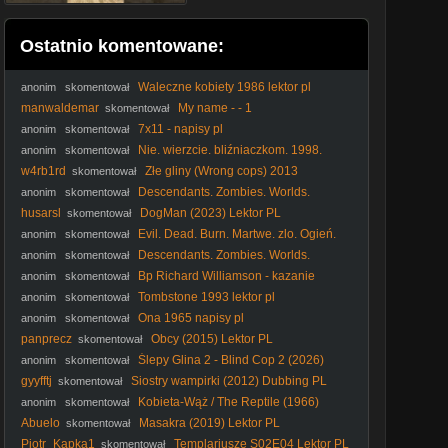
Ostatnio komentowane:
Waleczne kobiety 1986 lektor pl
anonim
skomentował
manwaldemar
My name - - 1
skomentował
7x11 - napisy pl
anonim
skomentował
Nie. wierzcie. bliźniaczkom. 1998.
anonim
skomentował
Lektor.pl
w4rb1rd
Złe gliny (Wrong cops) 2013
skomentował
Descendants. Zombies. Worlds.
anonim
skomentował
Collide. Concert. Special. 2026.plSUB. 1080p. WEB-DL.
husarsl
DogMan (2023) Lektor PL
skomentował
H264-OzW
Evil. Dead. Burn. Martwe. zlo. Ogień.
anonim
skomentował
2026. Lektor.pl. AI
Descendants. Zombies. Worlds.
anonim
skomentował
Collide. Concert. Special. 2026.plSUB. 1080p. WEB-DL.
Bp Richard Williamson - kazanie
anonim
skomentował
H264-OzW
podczas Mszy św. w Polsce - niedziela 15.05 AD 2022
Tombstone 1993 lektor pl
anonim
skomentował
Ona 1965 napisy pl
anonim
skomentował
panprecz
Obcy (2015) Lektor PL
skomentował
Ślepy Glina 2 - Blind Cop 2 (2026)
anonim
skomentował
[ENG]
gyyfftj
Siostry wampirki (2012) Dubbing PL
skomentował
Kobieta-Wąż / The Reptile (1966)
anonim
skomentował
[Lektor PL]
Abuelo
Masakra (2019) Lektor PL
skomentował
Piotr_Kapka1
Templariusze S02E04 Lektor PL
skomentował