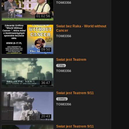
TOMI3356
01:02:56
Swiat bez Raka - World without
Cancer
TOMI3356
09:50
Swiat jest Teatrem
720p
TOMI3356
36:47
Swiat jest Teatrem 9/11
1080p
TOMI3356
20:43
Swiat jest Teatrem 9/11