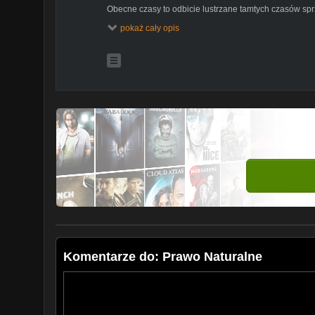
Obecne czasy to odbicie lustrzane tamtych czasów spr
Posiadacie od urodzenia nadrzedne PRAWO NATUR
pokaż cały opis
morskie itp.)
Kto ocknie sie w pore a kto trafi do wagonu bydlęcego 
Komentarze do: Prawo Naturalne