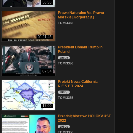
56:36
Prawo Naturalne Vs. Prawo
Morskie [Korporacja]
TOMI3356
01:11:45
President Donald Trump in
Poland
1080p
TOMI3356
07:34
Projekt Nowa California -
R.E.S.E.T. 2024
1080p
TOMI3356
17:00
Przedsiębiorstwo HOLOKAUST
2022
1080p
TOMI3356