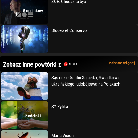
ZOE. Chcesz tu być
5 odcinków
Studeo et Conservo
zobacz więcej
Zobacz inne powtórki z
Sąsiedzi, Ostatni Sąsiedzi, Świadkowie
ukraińskiego ludobójstwa na Polakach
SY Rybka
2 odcinki
Maria Vision