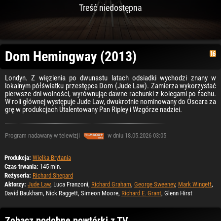
Treść niedostępna
Dom Hemingway (2013)
Londyn. Z więzienia po dwunastu latach odsiadki wychodzi znany w
lokalnym półświatku przestępca Dom (Jude Law). Zamierza wykorzystać
pierwsze dni wolności, wyrównując dawne rachunki z kolegami po fachu.
W roli głównej występuje Jude Law, dwukrotnie nominowany do Oscara za
grę w produkcjach Utalentowany Pan Ripley i Wzgórze nadziei.
Program nadawany w telewizji
w dniu 18.05.2026 03:05
Produkcja:
Wielka Brytania
Czas trwania:
145 min.
Reżyseria:
Richard Shepard
Aktorzy:
Jude Law
, Luca Franzoni,
Richard Graham
,
George Sweeney
,
Mark Wingett
,
David Baukham, Nick Raggett, Simeon Moore,
Richard E. Grant
, Glenn Hirst
Zobacz podobne powtórki z TV