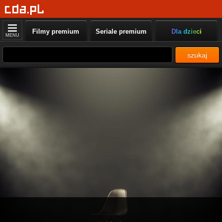
Filmy premium
Seriale premium
Dla dzieci
MENU
szukaj