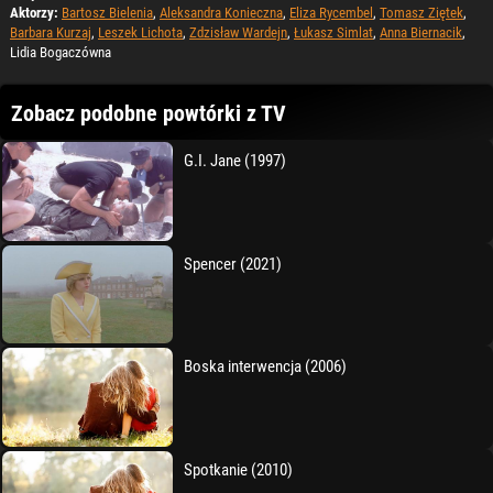
Aktorzy:
Bartosz Bielenia
,
Aleksandra Konieczna
,
Eliza Rycembel
,
Tomasz Ziętek
,
Barbara Kurzaj
,
Leszek Lichota
,
Zdzisław Wardejn
,
Łukasz Simlat
,
Anna Biernacik
,
Lidia Bogaczówna
Zobacz podobne powtórki z TV
G.I. Jane (1997)
Spencer (2021)
Boska interwencja (2006)
Spotkanie (2010)