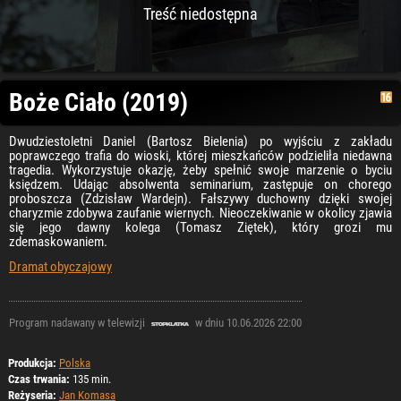
Treść niedostępna
Boże Ciało (2019)
Dwudziestoletni Daniel (Bartosz Bielenia) po wyjściu z zakładu
poprawczego trafia do wioski, której mieszkańców podzieliła niedawna
tragedia. Wykorzystuje okazję, żeby spełnić swoje marzenie o byciu
księdzem. Udając absolwenta seminarium, zastępuje on chorego
proboszcza (Zdzisław Wardejn). Fałszywy duchowny dzięki swojej
charyzmie zdobywa zaufanie wiernych. Nieoczekiwanie w okolicy zjawia
się jego dawny kolega (Tomasz Ziętek), który grozi mu
zdemaskowaniem.
Dramat obyczajowy
Program nadawany w telewizji
w dniu 10.06.2026 22:00
Produkcja:
Polska
Czas trwania:
135 min.
Reżyseria:
Jan Komasa