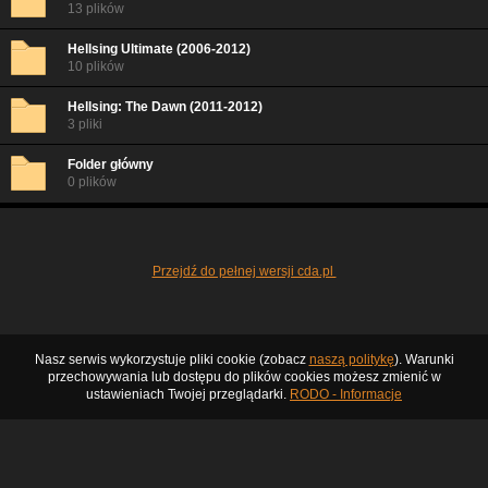
13 plików
Hellsing Ultimate (2006-2012)
10 plików
Hellsing: The Dawn (2011-2012)
3 pliki
Folder główny
0 plików
Przejdź do pełnej wersji cda.pl
Nasz serwis wykorzystuje pliki cookie (zobacz
naszą politykę
). Warunki
przechowywania lub dostępu do plików cookies możesz zmienić w
ustawieniach Twojej przeglądarki.
RODO - Informacje