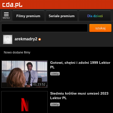
Filmy premium
Seriale premium
Dla dzieci
MENU
szukaj
arekmadry2
Nowo dodane filmy
Gotowi, chętni i zdolni 1999 Lektor
PL
1080p
01:23:52
Siedmiu królów musi umrzeć 2023
Lektor PL
1080p