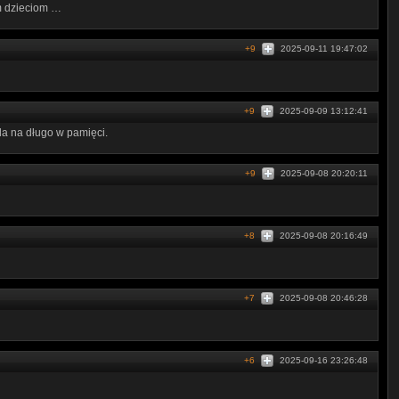
im dzieciom …
+9
2025-09-11 19:47:02
+9
2025-09-09 13:12:41
da na długo w pamięci.
+9
2025-09-08 20:20:11
+8
2025-09-08 20:16:49
+7
2025-09-08 20:46:28
+6
2025-09-16 23:26:48