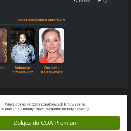
Embed
Zgłoś
pokaż wszystkich aktorów ▼
cher
Sebastian
Weronika
Stankiewicz
Książkiewicz
Włącz dostęp do 22691 znakomitych filmów i seriali
w mniej niż 2 minuty! Nowe, wygodne metody aktywacji.
Dołącz do CDA Premium