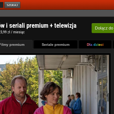
ów i seriali premium + telewizja
Dołącz
do
3,99 zł / miesiąc
Filmy premium
Seriale premium
Dla dzieci