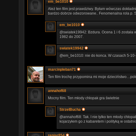
em_be1010
Ależ ten film jest prawdziwy. Byłam wówczas dokładni
bardzo dobrze odwzorowane.. Fenomenalna rola p. Stu
em_be1010
@swiatek19942: Bzdura. Ocena 1 i 6 została 
1982 do 2007.
swiatek19942
@em_be1010: nie do konca. W czasach 5-10-1
marcinpleban71
Ten film trochę przypomina mi moje dzieciństwo…pol
annahof68
Mocny film. Ten młody chłopak gra świetnie
StrzelBucha
@annahof68: Tak. I nie tylko ten młody chłopa
kojarzyłem go z kabaretem i polityką w ostatnich
reniar854