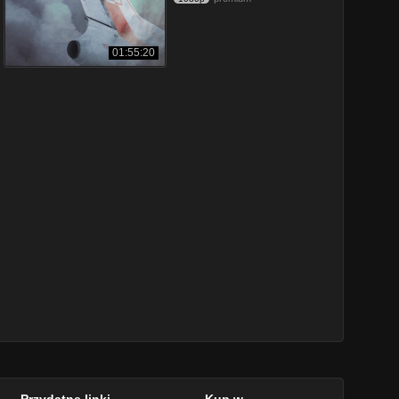
01:55:20
Przydatne linki
Kup w