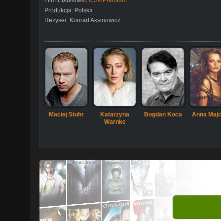
Film z biblioteki:
CDA Premium
Produkcja:
Polska
Reżyser:
Konrad Aksinowicz
Maciej Stuhr
Katarzyna
Bogdan Koca
Anna Maj
Warnke