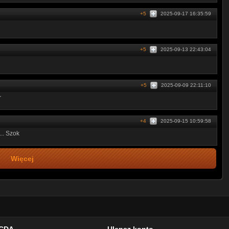
+5
2025-09-17 16:35:59
+5
2025-09-13 22:43:04
+5
2025-09-09 22:11:10
r
+4
2025-09-15 10:59:58
... Szok
Więcej
CDA
Ulepsz konto