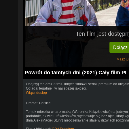
Ten film jest dostę
Dołącz
Masz ju
Powrót do tamtych dni (2021) Cały film PL
Obejrzyj ten oraz 22690 innych filmów i seriali premium od oficjal
Oglądaj legalnie i w najlepszej jakości.
Włącz dostęp
Dramat
,
Polskie
Tomek mieszka wraz z matką (Weronika Książkiewicz) na jednym z
podobnie jak wielu rówieśników, wychowuje się bez ojca, który
dnia Alek (Maciej Stuhr) nieoczekiwanie staje w drzwiach rodzin