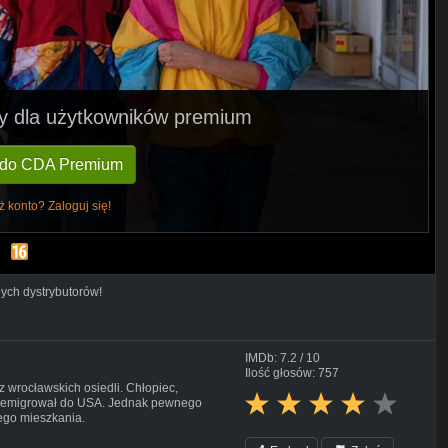
pny dla użytkowników premium
 do CDA Premium
ż konto? Zaloguj się!
nych dystrybutorów!
IMDb: 7.2 / 10
Ilość głosów: 757
 wrocławskich osiedli. Chłopiec,
 wyemigrował do USA. Jednak pewnego
nego mieszkania.