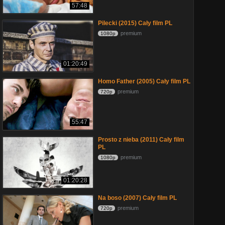
57:48
Pilecki (2015) Cały film PL
premium
1080p
01:20:49
Homo Father (2005) Cały film PL
premium
720p
55:47
Prosto z nieba (2011) Cały film
PL
premium
1080p
01:20:28
Na boso (2007) Cały film PL
premium
720p