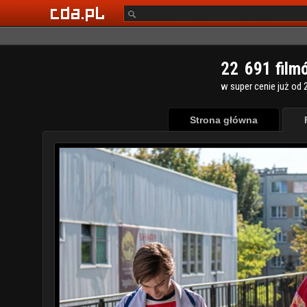
2
2
6
9
1
film
w super cenie już od 2
Strona główna