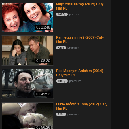
Moje córki krowy (2015) Cały
film PL
premium
1080p
01:23:48
Pamiętasz mnie? (2007) Cały
film PL
premium
720p
01:08:20
Pod Mocnym Aniołem (2014)
Cały film PL
premium
1080p
01:49:52
Lubię mówić z Tobą (2012) Cały
film PL
premium
720p
01:56:26