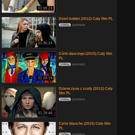
01:06:23
Dzień kobiet (2012) Cały film PL
premium
1080p
01:36:24
Córki dancingu (2015) Cały film
PL
premium
1080p
01:28:19
Dziewczyna z szafy (2012) Cały
film PL
premium
1080p
01:28:46
Carte blanche (2015) Cały film
PL
premium
1080p