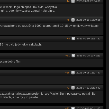
+44
2025-09-08 20:04:03
e w wieku tego chłopca. Tak było, wszystko
hra, ogólnie wszyscy zagrali naturalnie.
+8
2025-09-10 18:09:26
wprowadzona od września 1991, a program 5-10-15 był emitowany w latach
+8
2025-09-10 11:17:22
5 nie bylo jedynek w szkolach.
+31
2025-09-08 19:49:11
ecam dobry film
+26
2025-09-08 18:27:47
+1
2026-07-22 22:33:42
k zagrał na najwyższym poziomie, ale Maciej Stuhr pokazał co potrafi. Bo
 latach, a nie były to perełki.
+22
2025-09-10 06:41:05