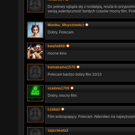
Do połowy ogląda się z nostalgią, reszta to przypomn
swoją autentyczność tamtych czasów mocny film. Po
Monika_Meysztowicz
Dobry. Polecam
kwaho666
mocne kino
kamakama1570
Polecam bardzo dobry film 10/10
szalona1709
Dobry, mocny film.
czaban
Film wstrząsający. Polecam. Aktorstwo na najwyższy
zajacbeata2