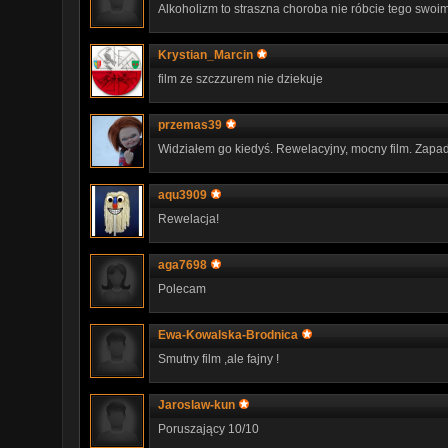
Alkoholizm to straszna choroba nie róbcie tego swo
Krystian_Marcin
film ze szczzurem nie dziekuje
przemas39
Widziałem go kiedyś. Rewelacyjny, mocny film. Zapa
aqu3909
Rewelacja!
aga7698
Polecam
Ewa-Kowalska-Brodnica
Smutny film ,ale fajny !
Jaroslaw-kun
Poruszający 10/10