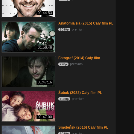
01:44:53
Anatomia zła (2015) Cały film PL
premium
1080p
01:56:46
Fotograf (2014) Cały film
premium
720p
01:47:16
Śubuk (2022) Cały film PL
premium
1080p
01:47:00
Smoleńsk (2016) Cały film PL
premium
1080p