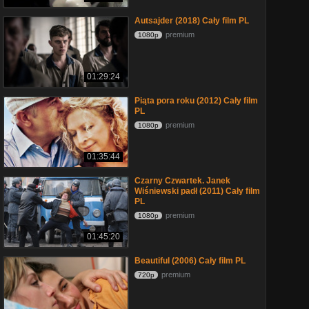
Autsajder (2018) Cały film PL
premium
1080p
01:29:24
Piąta pora roku (2012) Cały film
PL
premium
1080p
01:35:44
Czarny Czwartek. Janek
Wiśniewski padł (2011) Cały film
PL
premium
1080p
01:45:20
Beautiful (2006) Cały film PL
premium
720p