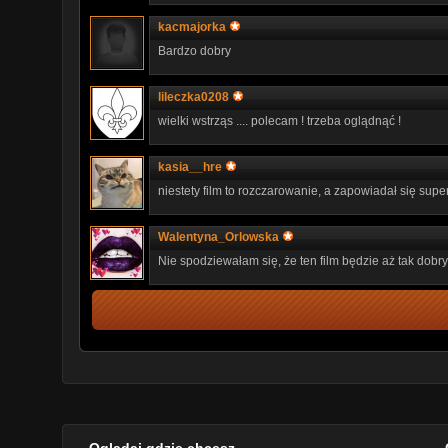
kacmajorka
Bardzo dobry
lileczka0208
wielki wstrząs .... polecam ! trzeba oglądnąć !
kasia__hre
niestety film to rozczarowanie, a zapowiadał się supe
Walentyna_Orlowska
Nie spodziewałam się, że ten film będzie aż tak dobry
Oglądaj gdzie chcesz