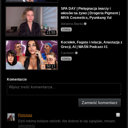
SPA DAY | Pielęgnacja twarzy i
włosów na żywo | Drogeria Pigment |
MIYA Cosmetics, Pyunkang Yul
Adrianna Biarda
1080p
21:55
Kociołek, Fagata i relacje, Anastazja z
Grecji, AI | WAŚŃ Podcast #1
Carrioner
1080p
50:17
Komentarze
Zamieść komentarz
Poncjusz
Dziś robimy kolejne odcinki. Ale dobrze to się oglądało, mniam.
odpowiedz