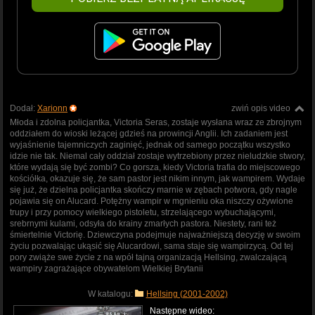
Dodał:
Xarionn
zwiń opis video
Młoda i zdolna policjantka, Victoria Seras, zostaje wysłana wraz ze zbrojnym
oddziałem do wioski leżącej gdzieś na prowincji Anglii. Ich zadaniem jest
wyjaśnienie tajemniczych zaginięć, jednak od samego początku wszystko
idzie nie tak. Niemal cały oddział zostaje wytrzebiony przez nieludzkie stwory,
które wydają się być zombi? Co gorsza, kiedy Victoria trafia do miejscowego
kościółka, okazuje się, że sam pastor jest nikim innym, jak wampirem. Wydaje
się już, że dzielna policjantka skończy marnie w zębach potwora, gdy nagle
pojawia się on Alucard. Potężny wampir w mgnieniu oka niszczy ożywione
trupy i przy pomocy wielkiego pistoletu, strzelającego wybuchającymi,
srebrnymi kulami, odsyła do krainy zmarłych pastora. Niestety, rani też
śmiertelnie Victorię. Dziewczyna podejmuje najważniejszą decyzję w swoim
życiu pozwalając ukąsić się Alucardowi, sama staje się wampirzycą. Od tej
pory zwiąże swe życie z na wpół tajną organizacją Hellsing, zwalczającą
wampiry zagrażające obywatelom Wielkiej Brytanii
W katalogu:
Hellsing (2001-2002)
Następne wideo: