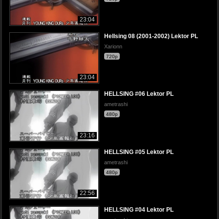
23:04
Hellsing 08 (2001-2002) Lektor PL
Xarionn
720p
23:04
HELLSING #06 Lektor PL
ametrashi
480p
23:16
HELLSING #05 Lektor PL
ametrashi
480p
22:56
HELLSING #04 Lektor PL