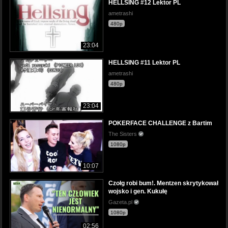
HELLSING #12 Lektor PL
ametrashi
480p
23:04
HELLSING #11 Lektor PL
ametrashi
480p
23:04
POKERFACE CHALLENGE z Bartim
The Sisters
1080p
10:07
Czołg robi bum!. Mentzen skrytykował
wojsko i gen. Kukułę
Gazeta.pl
1080p
02:56