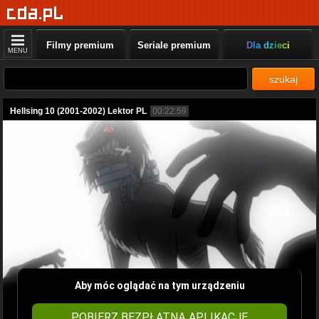
Filmy premium
Seriale premium
Dla dzieci
MENU
szukaj
Hellsing 10 (2001-2002) Lektor PL
00:22:59
Aby móc oglądać na tym urządzeniu
POBIERZ BEZPŁATNĄ APLIKACJĘ