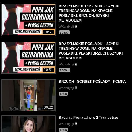
BRAZYLIJSKIE POŚLADKI - SZYBKI
TRENING W DOMU NA KRĄGŁE
POŚLADKI, BRZUCH, SZYBKI
METABOLIZM
WKondycji
10:51
1080p
BRAZYLIJSKIE POŚLADKI - SZYBKI
TRENING W DOMU NA KRĄGŁE
POŚLADKI, PŁASKI BRZUCH, SZYBKI
METABOLIZM
WKondycji
10:51
1080p
BRZUCH - GORSET, POŚLADY - POMPA
WKondycji
480p
00:22
Badania Prenatalne w 2 Trymestrze
WKondycji
480p