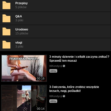
Przepisy
5 plików
Q&A
3 pliki
Urodowo
15 plików
vlogi
3 pliki
3 minuty dziennie i cellulit zaczyna znikać?
Sprawdź ten masaż
WKondycji
480p
00:16
3 ćwiczenia, które zrobisz wszędzie
brzuch, nogi, pośladki!
WKondycji
480p
00:14