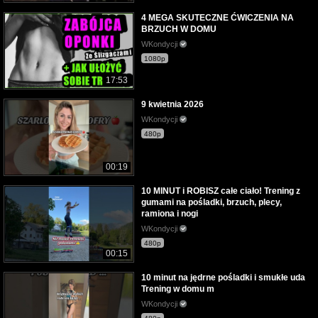
4 MEGA SKUTECZNE ĆWICZENIA NA
BRZUCH W DOMU
WKondycji
1080p
17:53
9 kwietnia 2026
WKondycji
480p
00:19
10 MINUT i ROBISZ całe ciało! Trening z
gumami na pośladki, brzuch, plecy,
ramiona i nogi
WKondycji
480p
00:15
10 minut na jędrne pośladki i smukłe uda
Trening w domu m
WKondycji