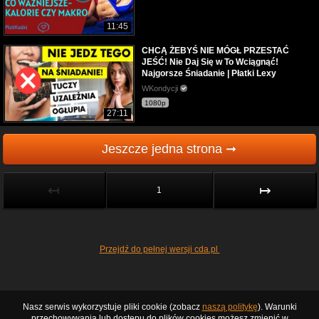
11:45
CHCĄ ŻEBYŚ NIE MÓGŁ PRZESTAĆ
JEŚĆ! Nie Daj Się w To Wciągnąć!
Najgorsze Śniadanie | Płatki Lexy
WKondycji
1080p
27:11
Jeszcze jedna strona ➞
↤
↦
1
Przejdź do pełnej wersji cda.pl
Nasz serwis wykorzystuje pliki cookie (zobacz
naszą politykę
). Warunki
przechowywania lub dostępu do plików cookies możesz zmienić w