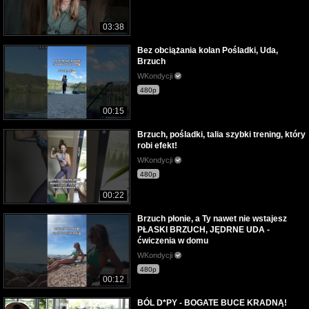
03:38
Bez obciążania kolan Pośladki, Uda,
Brzuch
WKondycji
480p
00:15
Brzuch, pośladki, talia szybki trening, który
robi efekt!
WKondycji
480p
00:22
Brzuch płonie, a Ty nawet nie wstajesz
PŁASKI BRZUCH, JĘDRNE UDA -
ćwiczenia w domu
WKondycji
480p
00:12
BÓL D*PY - BOGATE BUCE KRADNĄ!