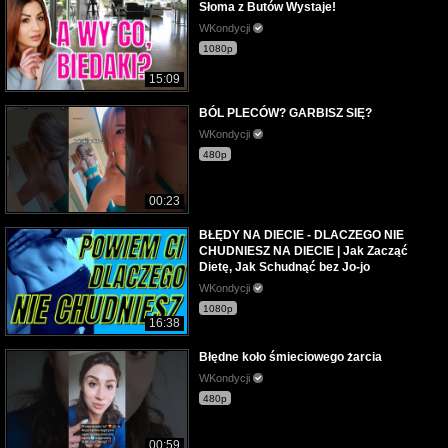
Słoma z Butów Wystaje!
WKondycji
1080p
15:09
BÓL PLECÓW? GARBISZ SIĘ?
WKondycji
480p
00:23
BŁĘDY NA DIECIE - DLACZEGO NIE
CHUDNIESZ NA DIECIE | Jak Zacząć
Dietę, Jak Schudnąć bez Jo-jo
WKondycji
1080p
16:38
Błędne koło śmieciowego żarcia
WKondycji
480p
00:59