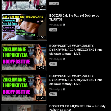
1080p
17:25
BOCZUŚ Jak Się Patrzy! Dobrze bo
TŁUSTO!
WKondycji
720p
10:50
BODYPOSITIVE WADY, ZALETY,
DYSKRYMINACJA MĘŻCZYZN? i inne
ciekawe tematy - LIVE
WKondycji
720p
40:46
BODYPOSITIVE WADY, ZALETY,
DYSKRYMINACJA MĘŻCZYZN? i inne
ciekawe tematy - LIVE
WKondycji
720p
00:21
BOSKI TYŁEK I JĘDRNE UDA w 4 rundy.
Zrób to ze mną!