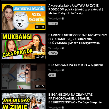
Akcesoria, które UŁATWIAJĄ ŻYCIE
RODZICOM polska jakość w praktyce! |
Maltex Baby i Lulu Design
WKondycji
1080p
09:19
BARDZIEJ NIEBEZPIECZNE NIŻ MYŚLISZ!
OBJADANIE SIĘ, ZABURZENIA
ODŻYWIANIA | Masza Graczykowska
WKondycji
1080p
19:16
BEZ SIŁOWNI! PO 15 min 3x w tygodniu
WKondycji
480p
00:15
BIEGANIE ZIMĄ NA ZEWNĄTRZ -
PRZYGOTOWANIE, UBRANIE,
BEZPIECZEŃSTWO - Co Daje Bieganie
WKondycji