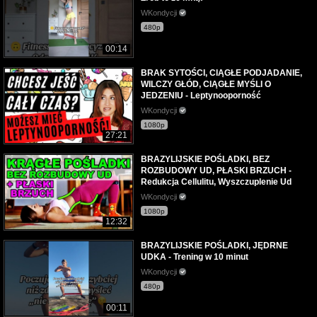
WKondycji
480p
00:14
BRAK SYTOŚCI, CIĄGŁE PODJADANIE,
WILCZY GŁÓD, CIĄGŁE MYŚLI O
JEDZENIU - Leptynooporność
WKondycji
1080p
27:21
BRAZYLIJSKIE POŚLADKI, BEZ
ROZBUDOWY UD, PŁASKI BRZUCH -
Redukcja Cellulitu, Wyszczuplenie Ud
WKondycji
1080p
12:32
BRAZYLIJSKIE POŚLADKI, JĘDRNE
UDKA - Trening w 10 minut
WKondycji
480p
00:11