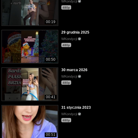
WKondycji
480p
00:19
29 grudnia 2025
WKondycji
480p
00:50
30 marca 2026
WKondycji
480p
00:41
31 stycznia 2023
WKondycji
480p
00:51