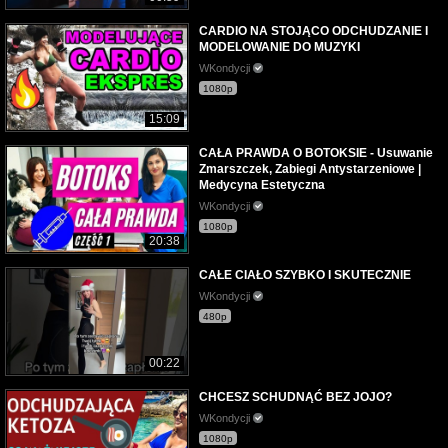
CARDIO NA STOJĄCO ODCHUDZANIE I
MODELOWANIE DO MUZYKI
WKondycji
1080p
15:09
CAŁA PRAWDA O BOTOKSIE - Usuwanie
Zmarszczek, Zabiegi Antystarzeniowe |
Medycyna Estetyczna
WKondycji
1080p
20:38
CAŁE CIAŁO SZYBKO I SKUTECZNIE
WKondycji
480p
00:22
CHCESZ SCHUDNĄĆ BEZ JOJO?
WKondycji
1080p