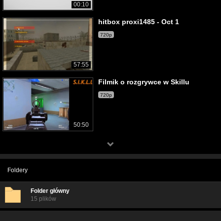
00:10
hitbox proxi1485 - Oct 1
720p
57:55
Filmik o rozgrywce w Skillu
720p
50:50
Foldery
Folder główny
15 plików