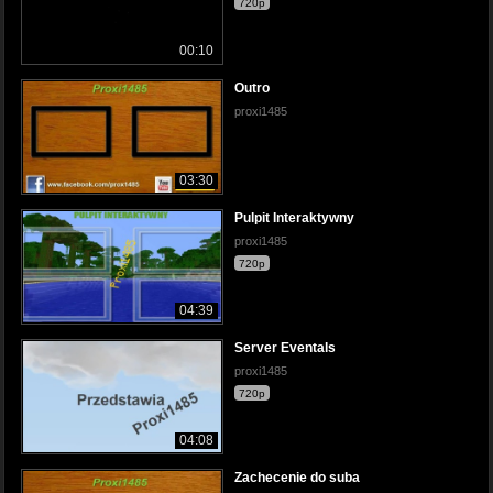
720p
00:10
Outro
proxi1485
03:30
Pulpit Interaktywny
proxi1485
720p
04:39
Server Eventals
proxi1485
720p
04:08
Zachecenie do suba