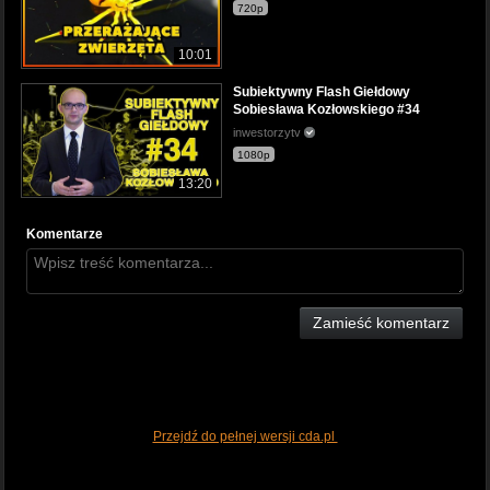
720p
10:01
Subiektywny Flash Giełdowy
Sobiesława Kozłowskiego #34
inwestorzytv
1080p
13:20
Komentarze
Zamieść komentarz
Przejdź do pełnej wersji cda.pl