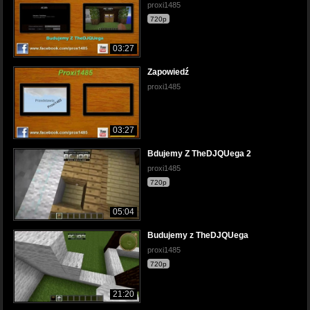
proxi1485
720p
03:27
Zapowiedź
proxi1485
03:27
Bdujemy Z TheDJQUega 2
proxi1485
720p
05:04
Budujemy z TheDJQUega
proxi1485
720p
21:20