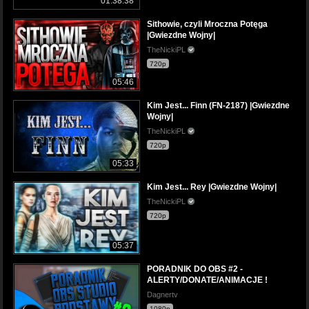
01:38:38
Sithowie, czyli Mroczna Potęga
|Gwiezdne Wojny|
TheNickiPL
720p
05:46
Kim Jest... Finn (FN-2187) |Gwiezdne
Wojny|
TheNickiPL
720p
05:33
Kim Jest... Rey |Gwiezdne Wojny|
TheNickiPL
720p
05:37
PORADNIK DO OBS #2 -
ALERTY/DONATE/ANIMACJE !
Dagnertv
1080p