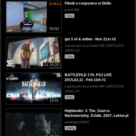
Filmik o rozgrywce w Skillu
proxi1485
720p
50:50
gta 5 of & online - Nov 21st #2
zapraszam na youtube MR JARO11232,
JARO LIV
720p
01:16:20
BATTLEFILD 3 PL PS3 LIVE
2015,02,11 - Feb 11th #1
zapraszam na youtube MR JARO11232,
JARO LIV
720p
16:41
Highlander. V. The. Source.
Nieśmiertelny. Źródło. 2007. Lektor.pl
paulinagorni2007
1080p