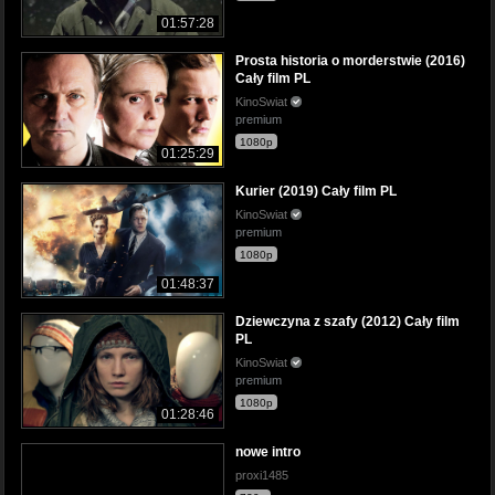
01:57:28
Prosta historia o morderstwie (2016)
Cały film PL
KinoSwiat
premium
1080p
01:25:29
Kurier (2019) Cały film PL
KinoSwiat
premium
1080p
01:48:37
Dziewczyna z szafy (2012) Cały film
PL
KinoSwiat
premium
1080p
01:28:46
nowe intro
proxi1485