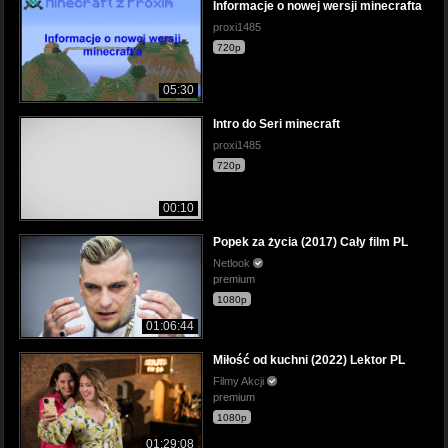
Informacje o nowej wersji minecrafta
proxi1485
720p
05:30
Intro do Seri minecraft
proxi1485
720p
00:10
Popek za życia (2017) Cały film PL
Netlook
premium
1080p
01:06:44
Miłość od kuchni (2022) Lektor PL
Filmy Akcji
premium
1080p
01:29:08