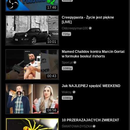
17:46
Creepypasta - Życie jest piękne
[LIVE]
Oldcreepyman100
720p
10:01
Mamed Chalidov kontra Marcin Gortat
w formuke bosku! #shorts
Sport.pl
1080p
00:43
Jak NAJLEPIEJ spędzić WEEKEND
Waksy
1080p
08:58
10 PRZERAZAJACYCH ZWIERZAT
ŚWIATOWA DYSZKA