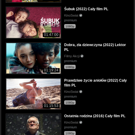
Śubuk (2022) Cały film PL
KinoSwiat
premium
1080p
01:47:00
Dobra, zła dziewczyna (2022) Lektor
PL
Filmy Akcji
premium
1080p
01:19:24
Prawdziwe życie aniołów (2022) Cały
film PL
KinoSwiat
premium
1080p
01:15:53
Ostatnia rodzina (2016) Cały film PL
KinoSwiat
premium
1080p