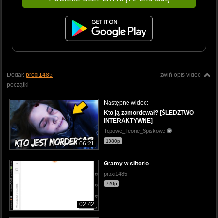
Dodał:
proxi1485
zwiń opis video
początki
Następne wideo:
Kto ją zamordował? [ŚLEDZTWO
INTERAKTYWNE]
Topowe_Teorie_Spiskowe
1080p
06:21
Gramy w sliterio
proxi1485
720p
02:42