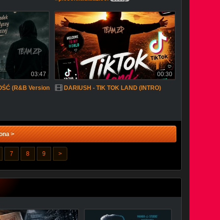
03:47
00:30
ŚĆ (R&B Version
DARIUSH - TIK TOK LAND (INTRO)
ona >
7
8
9
>