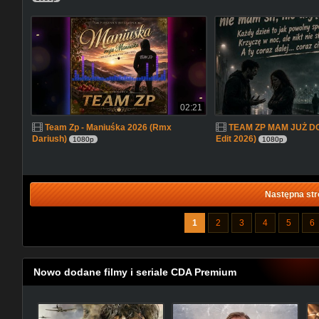
02:21
Team Zp - Maniuśka 2026 (Rmx
TEAM ZP MAM JUŻ DO
Dariush)
Edit 2026)
1080p
1080p
Następna str
1
2
3
4
5
6
Nowo dodane filmy i seriale CDA Premium