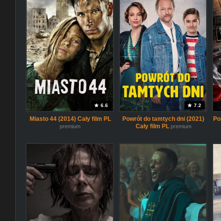
6.6
7.2
Miasto 44 (2014) Cały film PL
Powrót do tamtych dni (2021)
Po
Cały film PL
premium
premium