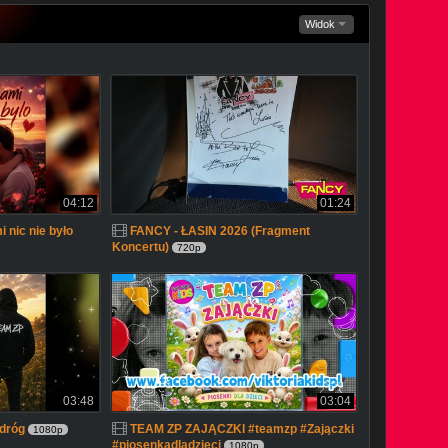
Widok
04:12
01:24
 nic nie było
FANCY - ŁASIN 2026 (Fragment
Koncertu)
720p
03:48
03:04
 dróg
TEAM ZP ZAJĄCZKI #teamzp #Zajączki
1080p
#piosenkadladzieci
1080p