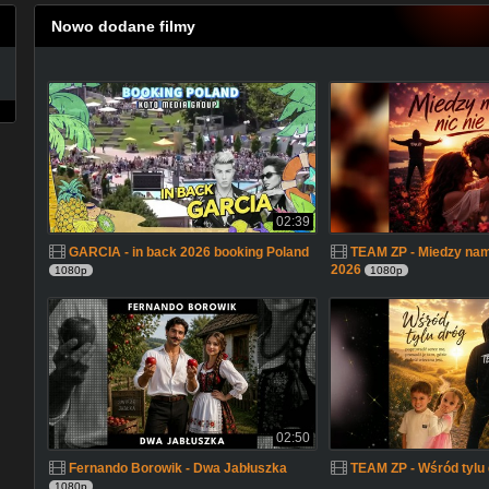
Nowo dodane filmy
02:39
GARCIA - in back 2026 booking Poland
TEAM ZP - Miedzy nami
2026
1080p
1080p
02:50
Fernando Borowik - Dwa Jabłuszka
TEAM ZP - Wśród tylu
1080p