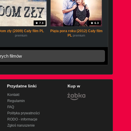
7.3
6.3
Dom zły (2009) Cały film PL
Piąta pora roku (2012) Cały film
PL
premium
premium
rych filmów
Przydatne linki
Kup w
Kontakt
Regulamin
FAQ
Polityka prywatności
RODO - informacje
Zgłoś naruszenie