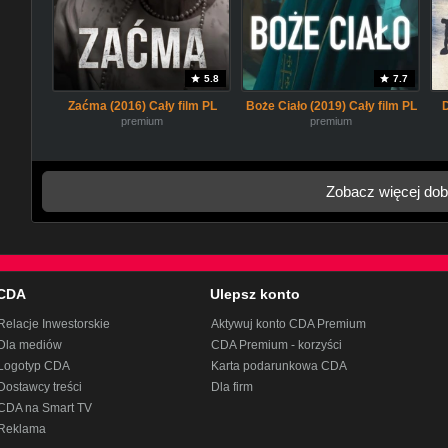
5.8
7.7
Zaćma (2016) Cały film PL
Boże Ciało (2019) Cały film PL
premium
premium
Zobacz więcej dob
CDA
Ulepsz konto
Relacje Inwestorskie
Aktywuj konto CDA Premium
Dla mediów
CDA Premium - korzyści
Logotyp CDA
Karta podarunkowa CDA
Dostawcy treści
Dla firm
CDA na Smart TV
Reklama