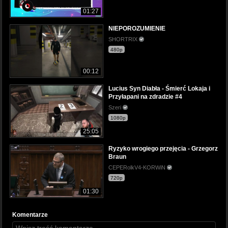
01:27
NIEPOROZUMIENIE
SHORTRIX
480p
00:12
Lucius Syn Diabła - Śmierć Lokaja i
Przyłapani na zdradzie #4
Szeri
1080p
25:05
Ryzyko wrogiego przejęcia - Grzegorz
Braun
CEPERolkV4-KORWiN
720p
01:30
Komentarze