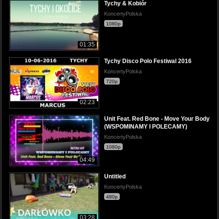
Tychy & Kobiór
KoncertyPolska
1080p
01:35
Tychy Disco Polo Festiwal 2016
KoncertyPolska
720p
02:23
Unit Feat. Red Bone - Move Your Body
(WSPOMINAMY I POLECAMY)
KoncertyPolska
1080p
04:49
Untitled
KoncertyPolska
480p
03:28