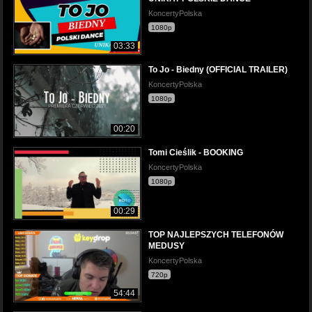
KoncertyPolska
1080p
03:33
To Jo - Biedny (OFFICIAL TRAILER)
KoncertyPolska
1080p
00:20
Tomi Cieślik - BOOKING
KoncertyPolska
1080p
00:29
TOP NAJLEPSZYCH TELEFONÓW
MEDUSY
KoncertyPolska
720p
54:44