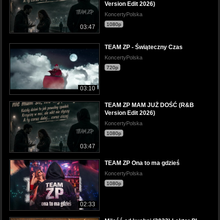
Version Edit 2026)
KoncertyPolska
1080p
03:47
TEAM ZP - Świąteczny Czas
KoncertyPolska
720p
03:10
TEAM ZP MAM JUŻ DOŚĆ (R&B
Version Edit 2026)
KoncertyPolska
1080p
03:47
TEAM ZP Ona to ma gdzieś
KoncertyPolska
1080p
02:33