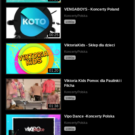
VENGABOYS - Koncerty Poland
KoncertyPolska
1080p
00:25
ViktoriaKids - Sklep dla dzieci
KoncertyPolska
1080p
01:20
Viktoria Kids Pomoc dla Paulinki i
Filcha
KoncertyPolska
1080p
01:38
Vipo Dance -Koncerty Polska
KoncertyPolska
1080p