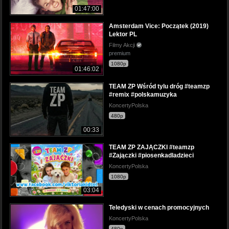
01:47:00
Amsterdam Vice: Początek (2019)
Lektor PL
Filmy Akcji
premium
1080p
01:46:02
TEAM ZP Wśród tylu dróg #teamzp
#remix #polskamuzyka
KoncertyPolska
480p
00:33
TEAM ZP ZAJĄCZKI #teamzp
#Zajączki #piosenkadladzieci
KoncertyPolska
1080p
03:04
Teledyski w cenach promocyjnych
KoncertyPolska
480p