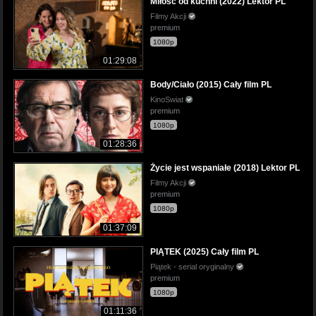
Miłość od kuchni (2022) Lektor PL
Filmy Akcji
premium
1080p
01:29:08
Body/Ciało (2015) Cały film PL
KinoSwiat
premium
1080p
01:28:36
Życie jest wspaniałe (2018) Lektor PL
Filmy Akcji
premium
1080p
01:37:09
PIĄTEK (2025) Cały film PL
Piątek - serial oryginalny
premium
1080p
01:11:36