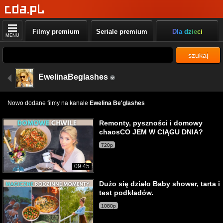
Filmy premium
Seriale premium
Dla dzieci
MENU
szukaj
EwelinaBeglashes
Nowo dodane filmy na kanale
Ewelina Be'glashes
Remonty, pyszności i domowy
chaosCO JEM W CIĄGU DNIA?
720p
09:45
Dużo się działo Baby shower, tarta i
test podkładów.
1080p