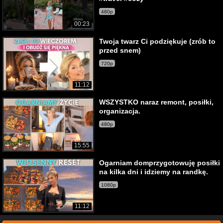
480p
00:23
Twoja twarz Ci podziękuje (zrób to
przed snem)
720p
11:12
WSZYSTKO naraz remont, posiłki,
organizacja.
480p
15:55
Ogarniam domprzygotowuję posiłki
na kilka dni i idziemy na randkę.
1080p
11:12