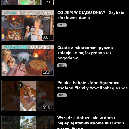
17:31
CO JEM W CIĄGU DNIA? | Szybkie i
efektowne dania
720p
08:44
Ciasto z rabarbarem, pyszna
kolacja i o mężczyznach też
pogadamy.
480p
18:34
Polskie babcie #food #grandma
#poland #family #ewelinabeglashes
480p
01:34
Wszędzie dobrze, ale w domu
najlepiej #family #home #vacation
#travel #cozy