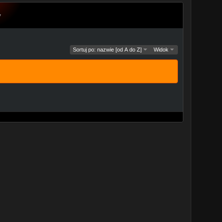
y
Sortuj po: nazwie [od A do Z]
Widok