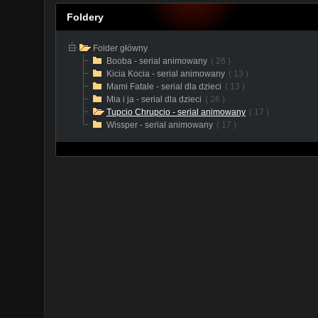
Foldery
Folder główny
Booba - serial animowany
( 26 )
Kicia Kocia - serial animowany
( 13 )
Mami Fatale - serial dla dzieci
( 13 )
Mia i ja - serial dla dzieci
( 26 )
Tupcio Chrupcio - serial animowany
( 17 )
Wissper - serial animowany
( 17 )