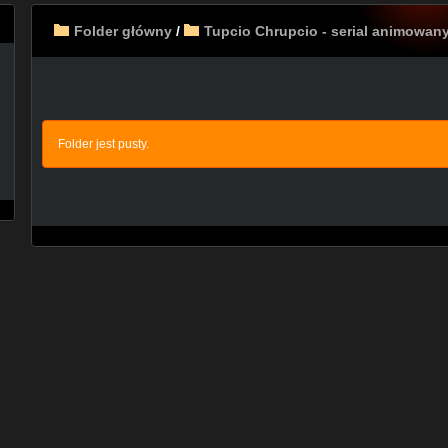
Folder główny
/
Tupcio Chrupcio - serial animowan
Folder jest pusty.