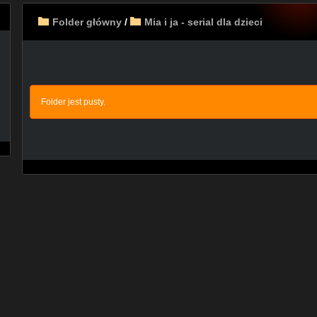
Folder główny
/
Mia i ja - serial dla dzieci
Folder jest pusty.