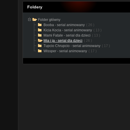
Foldery
Folder główny
Booba - serial animowany
( 26 )
Kicia Kocia - serial animowany
( 13 )
Mami Fatale - serial dla dzieci
( 13 )
Mia i ja - serial dla dzieci
( 26 )
Tupcio Chrupcio - serial animowany
( 17 )
Wissper - serial animowany
( 17 )