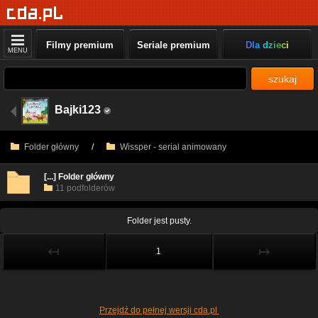
Filmy premium
Seriale premium
Dla dzieci
MENU
szukaj
Bajki123
Folder główny
/
Wissper - serial animowany
[...] Folder główny
11 podfolderów
Folder jest pusty.
↤
↦
1
Przejdź do pełnej wersji cda.pl