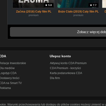
5.8
7.7
Zaćma (2016) Cały film PL
Boże Ciało (2019) Cały film PL
premium
premium
Zobacz więcej dob
CDA
Ulepsz konto
Relacje Inwestorskie
Aktywuj konto CDA Premium
Dla mediów
CDA Premium - korzyści
Logotyp CDA
Karta podarunkowa CDA
Dostawcy treści
Dla firm
CDA na Smart TV
Reklama
cookie. Warunki przechowywania lub dostępu do plików cookies możesz zmienić w u