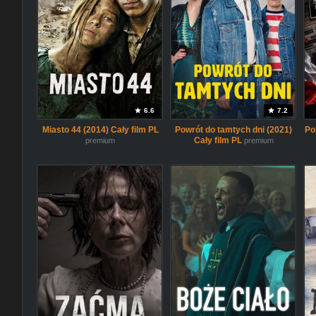
6.6
7.2
Miasto 44 (2014) Cały film PL
Powrót do tamtych dni (2021)
Po
Cały film PL
premium
premium