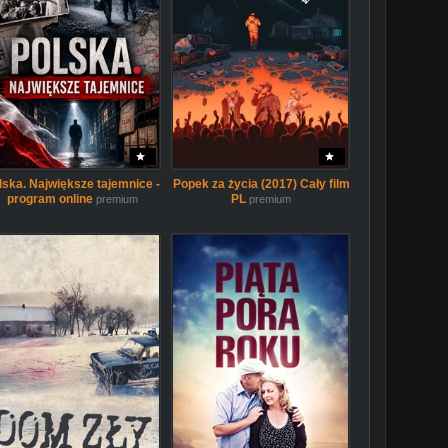
lska. Największe tajemnice -
Popek za życia (2017) Cały film
program online
PL
premium
premium