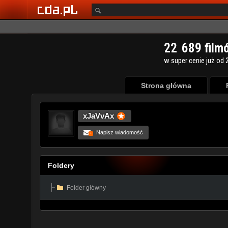
Strona główna
xJaVvAx
Napisz wiadomość
+
Foldery
Folder główny