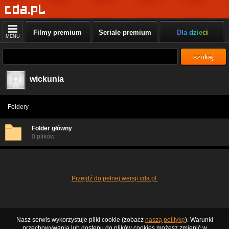
Filmy premium
Seriale premium
Dla dzieci
MENU
szukaj
wickunia
Foldery
Folder główny
0 plików
Przejdź do pełnej wersji cda.pl
Nasz serwis wykorzystuje pliki cookie (zobacz
naszą politykę
). Warunki
przechowywania lub dostępu do plików cookies możesz zmienić w